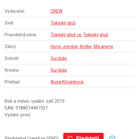
Vydavatel:
CREW
Svět:
Tokijský ghúl
Pravidelná série:
Tokijský ghúl: re
,
Tokijský ghúl
Žánry:
Horor, zombie, thriller
,
Má anime
Scénář:
Sui Išida
Kresba:
Sui Išida
Překlad:
Anna Křivánková
Rok a měsíc vydání: září 2019
EAN: 9788074497537
Vydání: první
Předplatit
Předplatné (zajišťuje SEND):