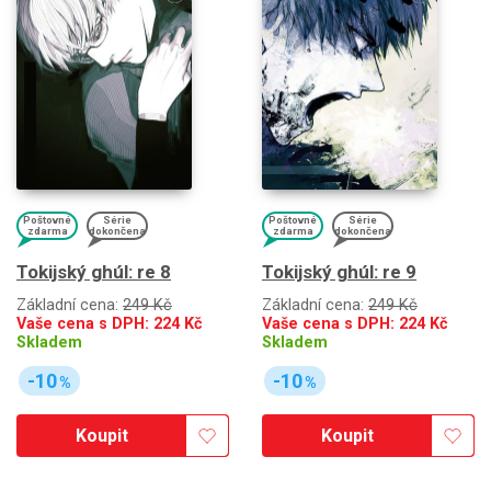
Poštovné
Série
Poštovné
Série
zdarma
dokončena
zdarma
dokončena
Tokijský ghúl: re 8
Tokijský ghúl: re 9
Základní cena:
249 Kč
Základní cena:
249 Kč
Vaše cena s DPH:
224
Kč
Vaše cena s DPH:
224
Kč
Skladem
Skladem
-10
-10
%
%
Koupit
Koupit