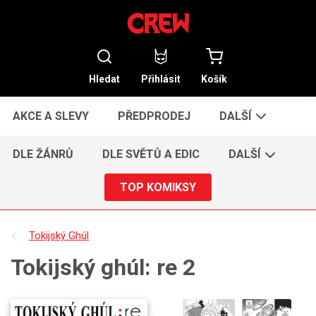
Hledat
Přihlásit
Košík
AKCE A SLEVY
PŘEDPRODEJ
DALŠÍ
DLE ŽÁNRŮ
DLE SVĚTŮ A EDIC
DALŠÍ
TOP KOMIKSY
Tokijský Ghúl
Tokijský ghúl: re 2