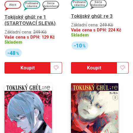
Poštovné
Série
Poštovné
Série
Akce
zdarma
dokončena
zdarma
dokončena
Tokijský ghúl: re 3
Tokijský ghúl: re 1
(STARTOVACÍ SLEVA)
Základní cena:
249 Kč
Vaše cena s DPH:
224
Kč
Základní cena:
249 Kč
Skladem
Vaše cena s DPH:
129
Kč
Skladem
-10
%
-48
%
Koupit
Koupit