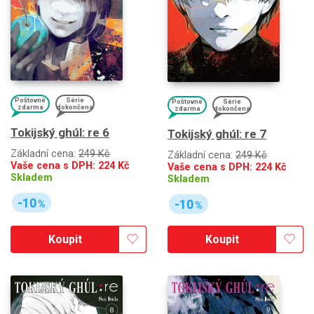
Poštovné
Série
Poštovné
Série
zdarma
dokončena
zdarma
dokončena
Tokijský ghúl: re 6
Tokijský ghúl: re 7
Základní cena:
249 Kč
Základní cena:
249 Kč
Vaše cena s DPH:
224
Kč
Vaše cena s DPH:
224
Kč
Skladem
Skladem
-10
-10
%
%
Koupit
Koupit