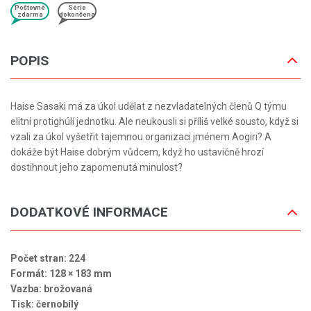
Poštovné
Série
zdarma
dokončena
POPIS
Haise Sasaki má za úkol udělat z nezvladatelných členů Q týmu
elitní protighúlí jednotku. Ale neukousli si příliš velké sousto, když si
vzali za úkol vyšetřit tajemnou organizaci jménem Aogiri? A
dokáže být Haise dobrým vůdcem, když ho ustavičně hrozí
dostihnout jeho zapomenutá minulost?
DODATKOVÉ INFORMACE
Počet stran: 224
Formát: 128 × 183 mm
Vazba: brožovaná
Tisk: černobílý