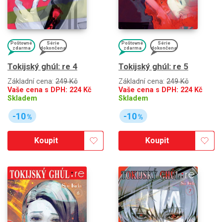
Poštovné
Série
Poštovné
Série
zdarma
dokončena
zdarma
dokončena
Tokijský ghúl: re 4
Tokijský ghúl: re 5
Základní cena:
249 Kč
Základní cena:
249 Kč
Vaše cena s DPH:
224
Kč
Vaše cena s DPH:
224
Kč
Skladem
Skladem
-10
-10
%
%
Koupit
Koupit