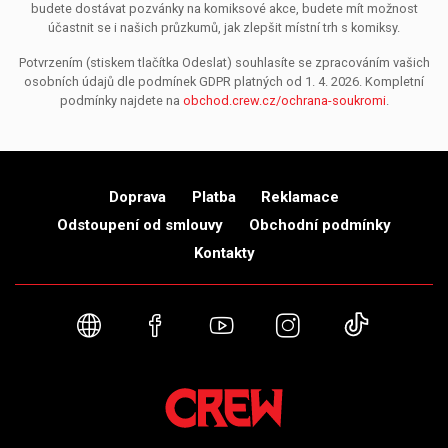
budete dostávat pozvánky na komiksové akce, budete mít možnost
účastnit se i našich průzkumů, jak zlepšit místní trh s komiksy.
Potvrzením (stiskem tlačítka Odeslat) souhlasíte se zpracováním vašich
osobních údajů dle podmínek GDPR platných od 1. 4. 2026. Kompletní
podmínky najdete na
obchod.crew.cz/ochrana-soukromi
.
Doprava
Platba
Reklamace
Odstoupení od smlouvy
Obchodní podmínky
Kontakty
Webové stránky
Facebook
YouTube
Instagram
TikTok