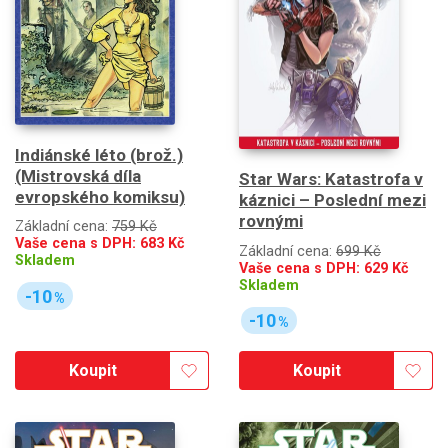
Indiánské léto (brož.)
(Mistrovská díla
Star Wars: Katastrofa v
evropského komiksu)
káznici – Poslední mezi
rovnými
Základní cena:
759 Kč
Vaše cena s DPH:
683
Kč
Základní cena:
699 Kč
Skladem
Vaše cena s DPH:
629
Kč
Skladem
-10
%
-10
%
Koupit
Koupit