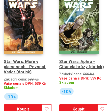
Star Wars: Moře v
Star Wars: Aphra -
plamenech - Pevnost
Citadela hrůzy (dotisk)
Vader (dotisk)
Základní cena:
599 Kč
Vaše cena s DPH:
539
Kč
Základní cena:
599 Kč
Skladem
Vaše cena s DPH:
539
Kč
Skladem
-10
%
-10
%
Koupit
Koupit