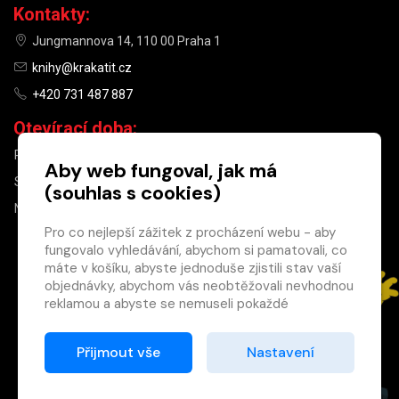
Kontakty:
Jungmannova 14, 110 00 Praha 1
knihy@krakatit.cz
+420 731 487 887
Otevírací doba:
PO–PÁ
9:30–18:30
Aby web fungoval, jak má
SO
10:00–13:00
(souhlas s cookies)
NE
ZAVŘENO
Pro co nejlepší zážitek z procházení webu - aby
fungovalo vyhledávání, abychom si pamatovali, co
×
máte v košíku, abyste jednoduše zjistili stav vaší
objednávky, abychom vás neobtěžovali nevhodnou
Máte u nás již
reklamou a abyste se nemuseli pokaždé
registrovaný
přihlašovat.
účet?
Proto od vás potřebujeme souhlas se
Přijmout vše
Nastavení
Registrací získáte slevu
zpracováním souborů cookies
, tj. malých souborů,
na zboží ve výši 15 %
které se dočasně ukládají ve vašem prohlížeči.
a další výhody.