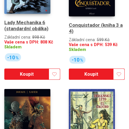
Lady Mechanika 6
Conquistador (kniha 3 a
(standardní obálka)
4)
Základní cena:
898 Kč
Základní cena:
599 Kč
Vaše cena s DPH:
808
Kč
Vaše cena s DPH:
539
Kč
Skladem
Skladem
-10
%
-10
%
Koupit
Koupit