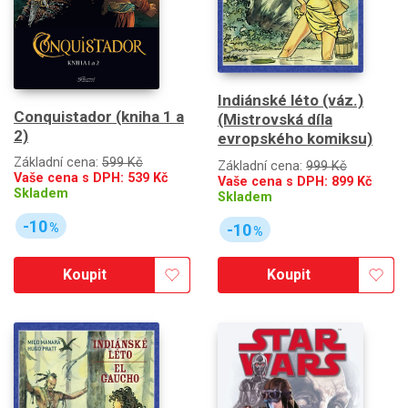
Indiánské léto (váz.)
Conquistador (kniha 1 a
(Mistrovská díla
2)
evropského komiksu)
Základní cena:
599 Kč
Základní cena:
999 Kč
Vaše cena s DPH:
539
Kč
Vaše cena s DPH:
899
Kč
Skladem
Skladem
-10
-10
%
%
Koupit
Koupit