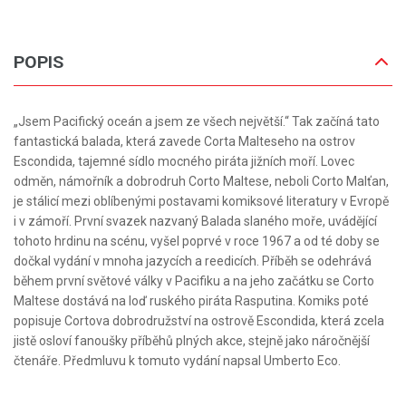
POPIS
„Jsem Pacifický oceán a jsem ze všech největší.“ Tak začíná tato
fantastická balada, která zavede Corta Malteseho na ostrov
Escondida, tajemné sídlo mocného piráta jižních moří. Lovec
odměn, námořník a dobrodruh Corto Maltese, neboli Corto Malťan,
je stálicí mezi oblíbenými postavami komiksové literatury v Evropě
i v zámoří. První svazek nazvaný Balada slaného moře, uvádějící
tohoto hrdinu na scénu, vyšel poprvé v roce 1967 a od té doby se
dočkal vydání v mnoha jazycích a reedicích. Příběh se odehrává
během první světové války v Pacifiku a na jeho začátku se Corto
Maltese dostává na loď ruského piráta Rasputina. Komiks poté
popisuje Cortova dobrodružství na ostrově Escondida, která zcela
jistě osloví fanoušky příběhů plných akce, stejně jako náročnější
čtenáře. Předmluvu k tomuto vydání napsal Umberto Eco.