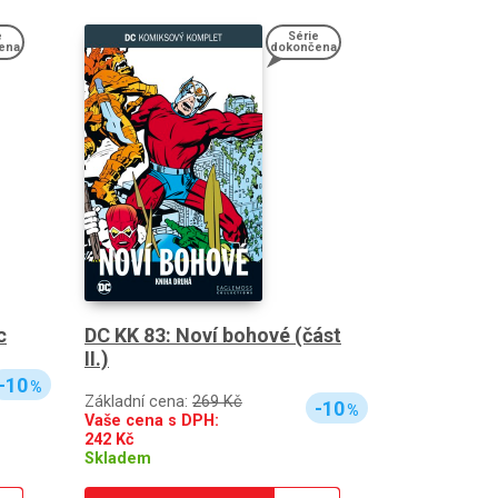
e
Série
ena
dokončena
c
DC KK 83: Noví bohové (část
II.)
-10
%
Základní cena:
269 Kč
-10
%
Vaše cena s DPH:
242
Kč
Skladem