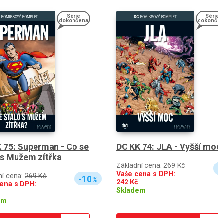
Série
Séri
dokončena
dokonč
 75: Superman - Co se
DC KK 74: JLA - Vyšší mo
 s Mužem zítřka
Základní cena:
269 Kč
Vaše cena s DPH:
ní cena:
269 Kč
-10
%
242
Kč
ena s DPH:
Skladem
em