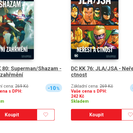
K 80: Superman/Shazam -
DC KK 76: JLA/JSA - Neře
 zahřmění
ctnost
ní cena:
269 Kč
Základní cena:
269 Kč
-10
%
ena s DPH:
Vaše cena s DPH:
242
Kč
em
Skladem
Koupit
Koupit