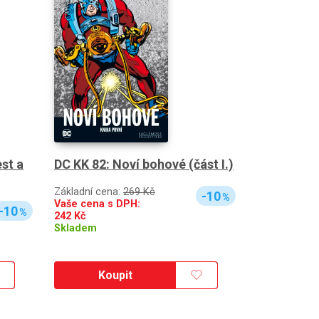
st a
DC KK 82: Noví bohové (část I.)
Základní cena:
269 Kč
-10
%
Vaše cena s DPH:
-10
%
242
Kč
Skladem
Koupit