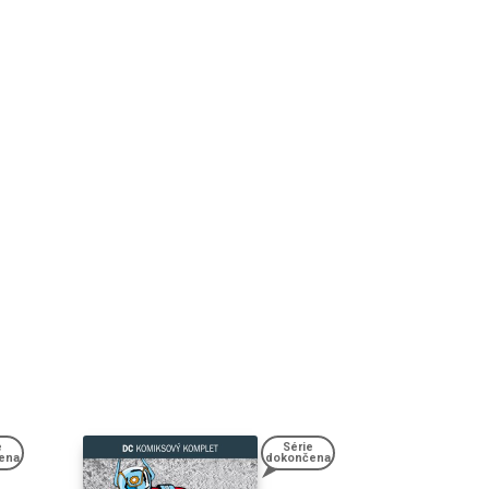
e
Série
ena
dokončena