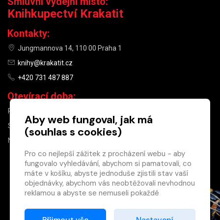
Smluvní výdejní místo:
Knihkupectví Krakatit
Kontakty:
Jungmannova 14, 110 00 Praha 1
knihy@krakatit.cz
+420 731 487 887
Otevírací doba:
PO–PÁ
9:30–18:30
Aby web fungoval, jak má
SO
10:00–13:00
(souhlas s cookies)
NE
ZAVŘENO
Pro co nejlepší zážitek z procházení webu - aby
fungovalo vyhledávání, abychom si pamatovali, co
×
máte v košíku, abyste jednoduše zjistili stav vaší
objednávky, abychom vás neobtěžovali nevhodnou
Máte u nás již
reklamou a abyste se nemuseli pokaždé
registrovaný
přihlašovat.
účet?
Proto od vás potřebujeme souhlas se
Přijmout vše
Nastavení