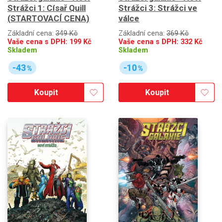
Strážci 1: Císař Quill
Strážci 3: Strážci ve
(STARTOVACÍ CENA)
válce
Základní cena:
349 Kč
Základní cena:
369 Kč
Vaše cena s DPH:
199
Kč
Vaše cena s DPH:
332
Kč
Skladem
Skladem
-43
-10
%
%
Koupit
Koupit