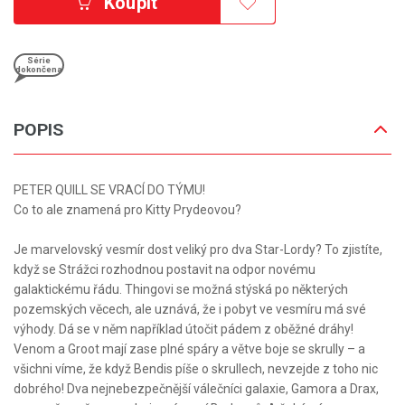
Koupit
Série
dokončena
POPIS
PETER QUILL SE VRACÍ DO TÝMU!
Co to ale znamená pro Kitty Prydeovou?
Je marvelovský vesmír dost veliký pro dva Star-Lordy? To zjistíte,
když se Strážci rozhodnou postavit na odpor novému
galaktickému řádu. Thingovi se možná stýská po některých
pozemských věcech, ale uznává, že i pobyt ve vesmíru má své
výhody. Dá se v něm například útočit pádem z oběžné dráhy!
Venom a Groot mají zase plné spáry a větve boje se skrully – a
všichni víme, že když Bendis píše o skrullech, nevzejde z toho nic
dobrého! Dva nejnebezpečnější válečníci galaxie, Gamora a Drax,