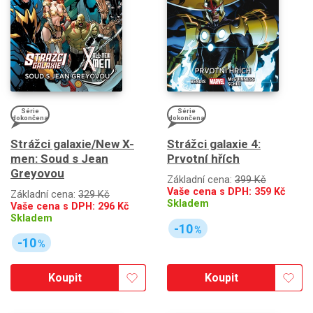
Série
Série
dokončena
dokončena
Strážci galaxie/New X-
Strážci galaxie 4:
men: Soud s Jean
Prvotní hřích
Greyovou
Základní cena:
399 Kč
Vaše cena s DPH:
359
Kč
Základní cena:
329 Kč
Skladem
Vaše cena s DPH:
296
Kč
Skladem
-10
%
-10
%
Koupit
Koupit