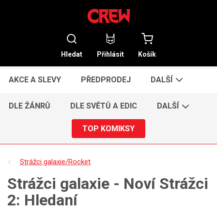
Hledat
Přihlásit
Košík
AKCE A SLEVY
PŘEDPRODEJ
DALŠÍ
DLE ŽÁNRŮ
DLE SVĚTŮ A EDIC
DALŠÍ
TOP KOMIKSY
Strážci galaxie/Rocket
Strážci galaxie - Noví Strážci
2: Hledaní