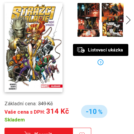
Listovací ukázka
?
Základní cena:
349 Kč
314 Kč
-10
%
Vaše cena s DPH:
Skladem