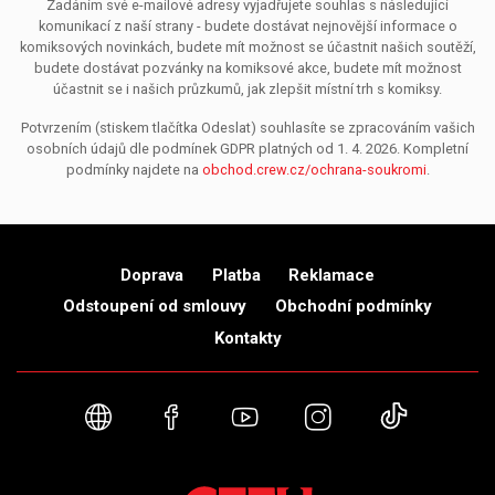
Zadáním své e-mailové adresy vyjadřujete souhlas s následující
komunikací z naší strany - budete dostávat nejnovější informace o
komiksových novinkách, budete mít možnost se účastnit našich soutěží,
budete dostávat pozvánky na komiksové akce, budete mít možnost
účastnit se i našich průzkumů, jak zlepšit místní trh s komiksy.
Potvrzením (stiskem tlačítka Odeslat) souhlasíte se zpracováním vašich
osobních údajů dle podmínek GDPR platných od 1. 4. 2026. Kompletní
podmínky najdete na
obchod.crew.cz/ochrana-soukromi
.
Doprava
Platba
Reklamace
Odstoupení od smlouvy
Obchodní podmínky
Kontakty
Webové stránky
Facebook
YouTube
Instagram
TikTok