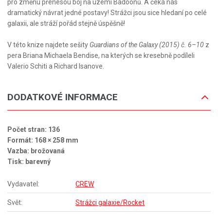
pro změnu přenesou boj na území Badoonů. A čeká nás
dramatický návrat jedné postavy! Strážci jsou sice hledaní po celé
galaxii, ale stráží pořád stejně úspěšně!
V této knize najdete sešity
Guardians of the Galaxy (2015) č. 6–10
z
pera Briana Michaela Bendise, na kterých se kresebně podíleli
Valerio Schiti a Richard Isanove.
DODATKOVÉ INFORMACE
Počet stran: 136
Formát: 168 × 258 mm
Vazba: brožovaná
Tisk: barevný
Vydavatel:
CREW
Svět:
Strážci galaxie/Rocket