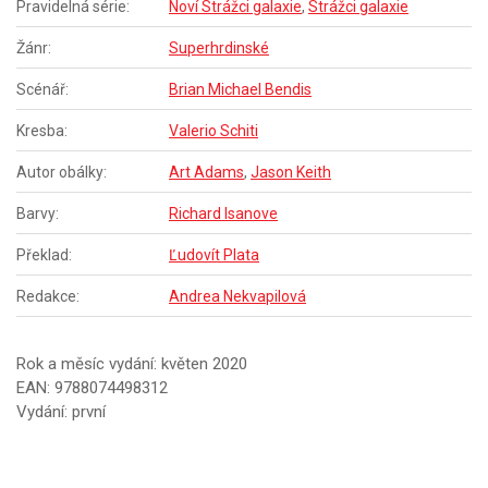
Pravidelná série:
Noví Strážci galaxie
,
Strážci galaxie
Žánr:
Superhrdinské
Scénář:
Brian Michael Bendis
Kresba:
Valerio Schiti
Autor obálky:
Art Adams
,
Jason Keith
Barvy:
Richard Isanove
Překlad:
Ľudovít Plata
Redakce:
Andrea Nekvapilová
Rok a měsíc vydání: květen 2020
EAN: 9788074498312
Vydání: první