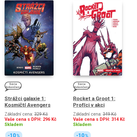
Série
Série
dokončena
dokončena
Strážci galaxie 1:
Rocket a Groot 1:
Kosmičtí Avengers
Profíci v akci
Základní cena:
329 Kč
Základní cena:
349 Kč
Vaše cena s DPH:
296
Kč
Vaše cena s DPH:
314
Kč
Skladem
Skladem
-10
-10
%
%