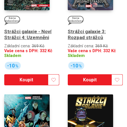
Série
Série
dokončena
dokončena
Strážci galaxie - Noví
Strážci galaxie 3:
Strážci 4: Uzemněni
Rozpad strážců
Základní cena:
369 Kč
Základní cena:
369 Kč
Vaše cena s DPH:
332
Kč
Vaše cena s DPH:
332
Kč
Skladem
Skladem
-10
-10
%
%
Koupit
Koupit