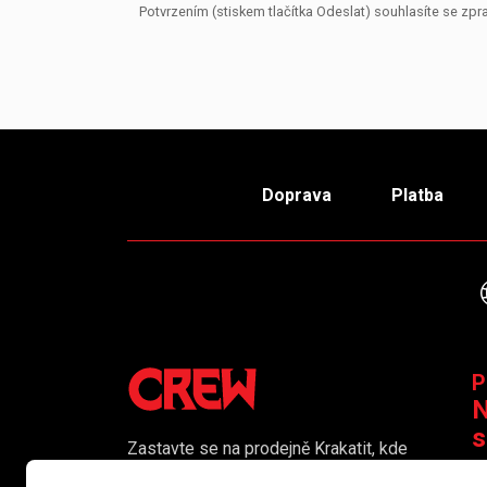
Potvrzením (stiskem tlačítka Odeslat) souhlasíte se z
Doprava
Platba
P
N
s
Zastavte se na prodejně Krakatit, kde
vám naši kolegové rádi poradí či
K