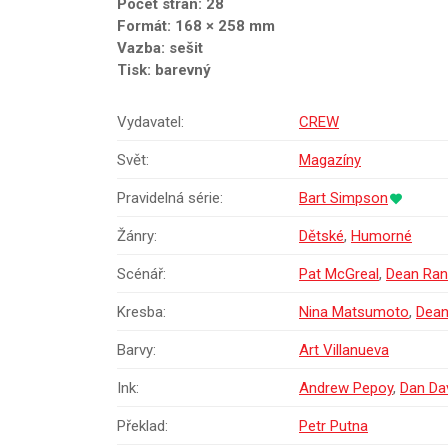
Počet stran: 28
Formát: 168 × 258 mm
Vazba: sešit
Tisk: barevný
Vydavatel:
CREW
Svět:
Magazíny
Pravidelná série:
Bart Simpson
Žánry:
Dětské
,
Humorné
Scénář:
Pat McGreal
,
Dean Ran
Kresba:
Nina Matsumoto
,
Dean
Barvy:
Art Villanueva
Ink:
Andrew Pepoy
,
Dan Da
Překlad:
Petr Putna