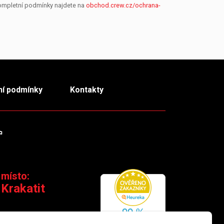
Kompletní podmínky najdete na
obchod.crew.cz/ochrana-
í podmínky
Kontakty
m
TikTok
 místo:
 Krakatit