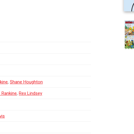
kine
,
Shane Houghton
 Rankine
,
Rex Lindsey
vis