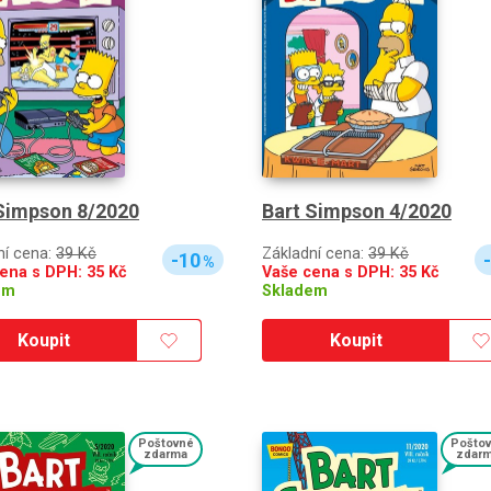
Simpson 8/2020
Bart Simpson 4/2020
ní cena:
39 Kč
Základní cena:
39 Kč
-10
%
cena s DPH:
35
Kč
Vaše cena s DPH:
35
Kč
em
Skladem
Koupit
Koupit
Poštovné
Pošto
zdarma
zdar