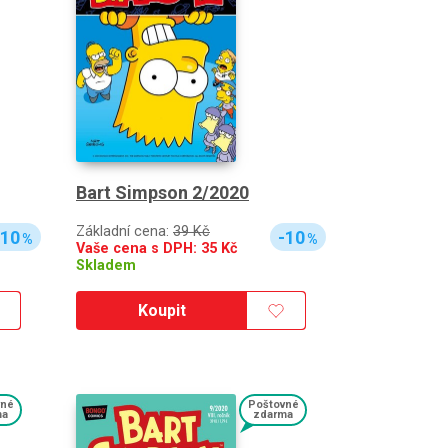
Bart Simpson 2/2020
Základní cena:
39 Kč
-10
-10
%
%
Vaše cena s DPH:
35
Kč
Skladem
Koupit
vné
Poštovné
ma
zdarma