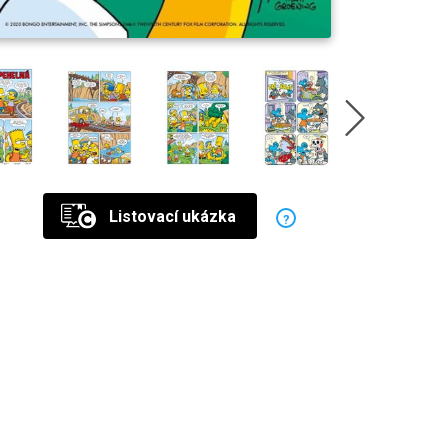
Listovací ukázka
?