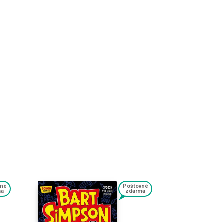
vné
Poštovné
ma
zdarma