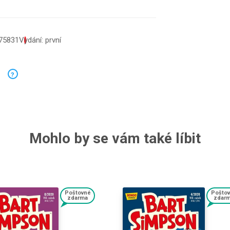
75831
Vydání: první
?
Mohlo by se vám také líbit
Poštovné
Pošto
zdarma
zdar