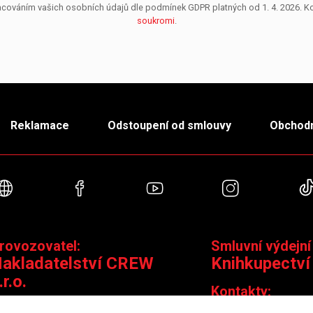
pracováním vašich osobních údajů dle podmínek GDPR platných od 1. 4. 2026. 
soukromi
.
Reklamace
Odstoupení od smlouvy
Obchodn
Webové stránky
Facebook
YouTube
Instagra
rovozovatel:
Smluvní výdejní
akladatelství CREW
Knihkupectví
.r.o.
Kontakty:
ontakty: