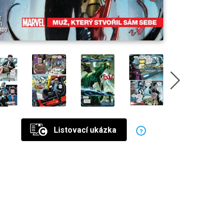
Listovací ukázka
?