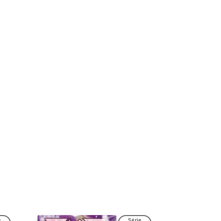
e
Série