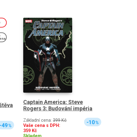
e
e
ena
Captain America: Steve
štěva
Rogers 3: Budování impéria
Základní cena:
399 Kč
-10
%
-49
Vaše cena s DPH:
%
359
Kč
Skladem