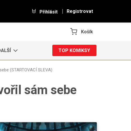
Registrovat
Přihlásit
Košík
DALŠÍ
TOP KOMIKSY
ám sebe (STARTOVACÍ SLEVA)
tvořil sám sebe