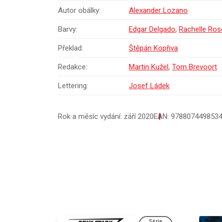
Autor obálky:
Alexander Lozano
Barvy:
Edgar Delgado
,
Rachelle Ro
Překlad:
Štěpán Kopřiva
Redakce:
Martin Kužel
,
Tom Brevoort
Lettering:
Josef Ládek
Rok a měsíc vydání: září 2020
EAN: 978807449853
Série