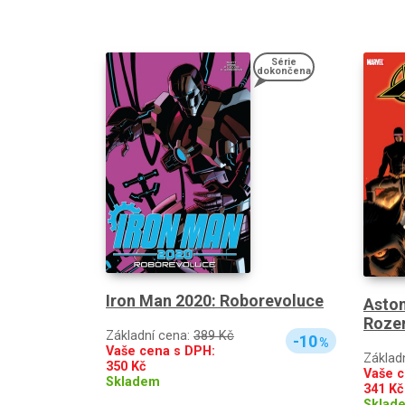
Série
dokončena
Iron Man 2020: Roborevoluce
Aston
Roze
Základní cena:
389 Kč
-10
%
Vaše cena s DPH:
Základ
350
Kč
Vaše c
Skladem
341
Kč
Sklad