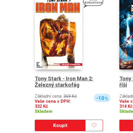
dokončena
Tony Stark - Iron Man 2:
Tony 
Železný starkofág
říší
Základní cena:
369 Kč
Základ
-10
%
Vaše cena s DPH:
Vaše c
332
Kč
314
Kč
Skladem
Sklad
Koupit