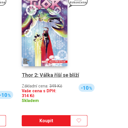
ena
dokončena
Thor 2: Válka říší se blíží
Základní cena:
349 Kč
-10
%
Vaše cena s DPH:
-10
%
314
Kč
Skladem
Koupit