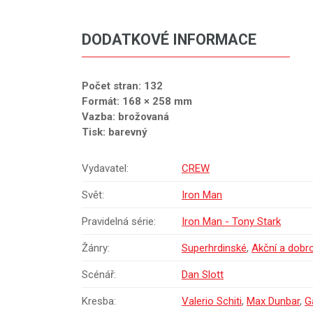
DODATKOVÉ INFORMACE
Počet stran: 132
Formát: 168 × 258 mm
Vazba: brožovaná
Tisk: barevný
Vydavatel:
CREW
Svět:
Iron Man
Pravidelná série:
Iron Man - Tony Stark
Žánry:
Superhrdinské
,
Akční a dobr
Scénář:
Dan Slott
Kresba:
Valerio Schiti
,
Max Dunbar
,
G