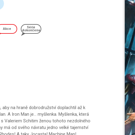
Série
Akce
dokončena
, aby na hraně dobrodružství doplachtil až k
an. A Iron Man je… myšlenka. Myšlenka, která
tt s Valeriem Schitim ženou tohoto nezdolného
y má od svého návratu jedno velké tajemství
s Rhodes! A taky Jocasta! Machine Man!