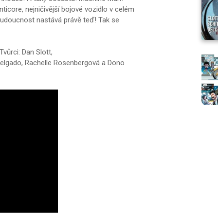
icore, nejničivější bojové vozidlo v celém
budoucnost nastává právě teď! Tak se
vůrci: Dan Slott,
 Delgado, Rachelle Rosenbergová a Dono