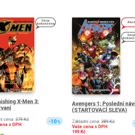
Série
Akc
dokončena
Séri
dokonč
ishing X-Men 3:
Avengers 1: Poslední náv
rvaní
(STARTOVACÍ SLEVA)
ní cena:
379 Kč
-10
Základní cena:
389 Kč
%
ena s DPH:
Vaše cena s DPH:
199
Kč
em