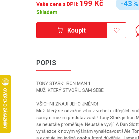
199 Kč
-43
%
Vaše cena s DPH:
Skladem
Koupit
POPIS
TONY STARK: IRON MAN 1
MUŽ, KTERÝ STVOŘIL SÁM SEBE
VŠICHNI ZNAJÍ JEHO JMÉNO!
Muž, který se odvážně vrhá z vrcholu zítřejších snů
samým mezím představivosti! Tony Stark je Iron M
se neustále proměňuje. Neustále vyvíjí. A Dan Slo
vynálezce k novým výšinám vynalézavosti! Ale Ton
a existuje jen jediná osoba, které důvěřuje: Jame