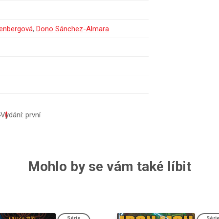
senbergová
,
Dono Sánchez-Almara
4
Vydání: první
Mohlo by se vám také líbit
Série
Séri