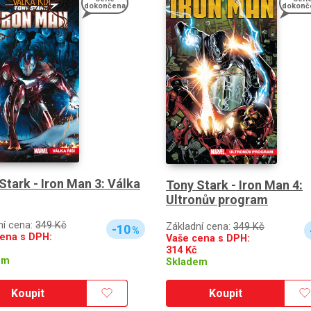
dokončena
dokonč
Stark - Iron Man 3: Válka
Tony Stark - Iron Man 4:
Ultronův program
ní cena:
349 Kč
Základní cena:
349 Kč
-10
%
ena s DPH:
Vaše cena s DPH:
314
Kč
em
Skladem
Koupit
Koupit