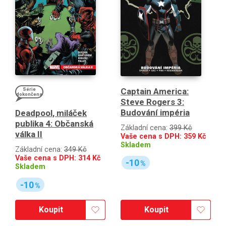
Captain America:
Série
dokončena
Steve Rogers 3:
Budování impéria
Deadpool, miláček
publika 4: Občanská
Základní cena:
399 Kč
válka II
Vaše cena s DPH:
359
Kč
Skladem
Základní cena:
349 Kč
Vaše cena s DPH:
314
Kč
-10
%
Skladem
-10
%
Koupit
Koupit