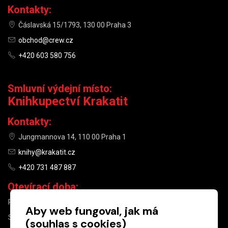
Kontakty:
Čáslavská 15/1793, 130 00 Praha 3
obchod@crew.cz
+420 603 580 756
Smluvní výdejní místo:
Knihkupectví Krakatit
Kontakty:
Jungmannova 14, 110 00 Praha 1
knihy@krakatit.cz
+420 731 487 887
Otevírací doba:
PO–PÁ
9:30–18:30
Aby web fungoval, jak má
SO
10:00–13:00
(souhlas s cookies)