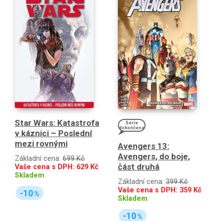
Star Wars: Katastrofa
Série
dokončena
v káznici – Poslední
mezi rovnými
Avengers 13:
Avengers, do boje,
Základní cena:
699 Kč
část druhá
Vaše cena s DPH:
629
Kč
Skladem
Základní cena:
399 Kč
Vaše cena s DPH:
359
Kč
-10
%
Skladem
-10
%