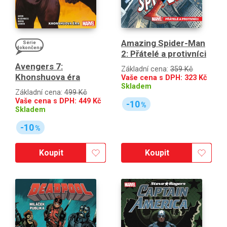
Amazing Spider-Man
Série
dokončena
2: Přátelé a protivníci
Avengers 7:
Základní cena:
359 Kč
Khonshuova éra
Vaše cena s DPH:
323
Kč
Skladem
Základní cena:
499 Kč
Vaše cena s DPH:
449
Kč
-10
%
Skladem
-10
%
Koupit
Koupit