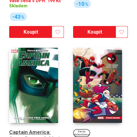
Vaše cena s DPH:
199
Kč
-10
%
Skladem
-43
%
Koupit
Koupit
Captain America:
Série
dokončena