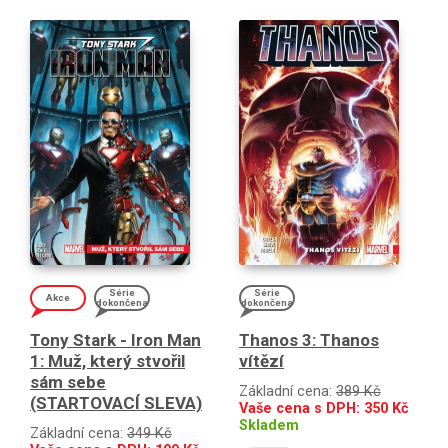
Série
Série
Akce
dokončena
dokončena
Tony Stark - Iron Man
Thanos 3: Thanos
1: Muž, který stvořil
vítězí
sám sebe
Základní cena:
389 Kč
(STARTOVACÍ SLEVA)
Vaše cena s DPH:
350
Kč
Skladem
Základní cena:
349 Kč