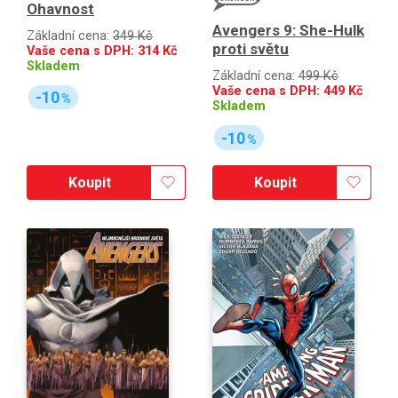
Ohavnost
Avengers 9: She-Hulk
Základní cena:
349 Kč
proti světu
Vaše cena s DPH:
314
Kč
Skladem
Základní cena:
499 Kč
Vaše cena s DPH:
449
Kč
-10
%
Skladem
-10
%
Koupit
Koupit