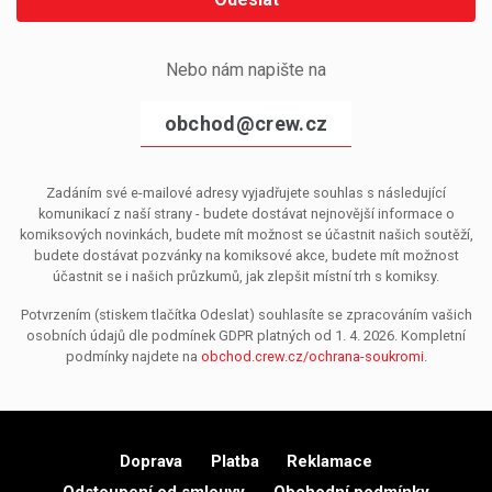
Nebo nám napište na
obchod@crew.cz
Zadáním své e-mailové adresy vyjadřujete souhlas s následující
komunikací z naší strany - budete dostávat nejnovější informace o
komiksových novinkách, budete mít možnost se účastnit našich soutěží,
budete dostávat pozvánky na komiksové akce, budete mít možnost
účastnit se i našich průzkumů, jak zlepšit místní trh s komiksy.
Potvrzením (stiskem tlačítka Odeslat) souhlasíte se zpracováním vašich
osobních údajů dle podmínek GDPR platných od 1. 4. 2026. Kompletní
podmínky najdete na
obchod.crew.cz/ochrana-soukromi
.
Doprava
Platba
Reklamace