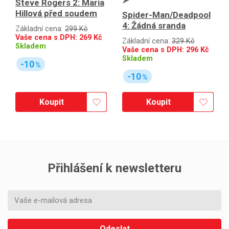
Steve Rogers 2: Maria
Hillová před soudem
Spider-Man/Deadpool
4: Žádná sranda
Základní cena:
299 Kč
Vaše cena s DPH:
269
Kč
Základní cena:
329 Kč
Skladem
Vaše cena s DPH:
296
Kč
Skladem
-10
%
-10
%
Koupit
Koupit
Přihlášení k newsletteru
Odeslat