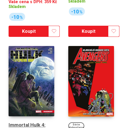
Skladem
Vaše cena s DPH:
359
Kč
Skladem
-10
%
-10
%
Koupit
Koupit
Immortal Hulk 4:
Série
dokončena