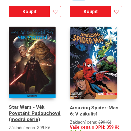
Koupit
Koupit
Star Wars - Věk
Amazing Spider-Man
Povstání: Padouchové
6: V zákulisí
(modrá série)
Základní cena:
399 Kč
Vaše cena s DPH:
359
Kč
Základní cena:
399 Kč