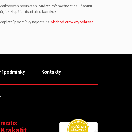
 komiksových novinkách, budete mít možnost se účastnit
jak zlepšit místní trh s komiksy.
Kompletní podmínky najdete na
obchod.crew.cz/ochrana-
í podmínky
Kontakty
m
TikTok
 místo:
 Krakatit