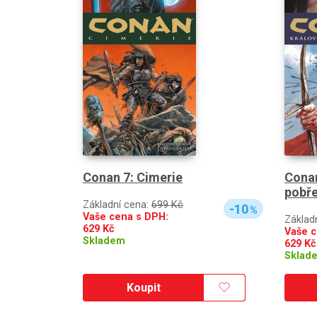
Conan 7: Cimerie
Conan
pobře
Základní cena:
699 Kč
-10
%
Vaše cena s DPH:
Základ
629
Kč
Vaše c
Skladem
629
Kč
Sklad
Koupit