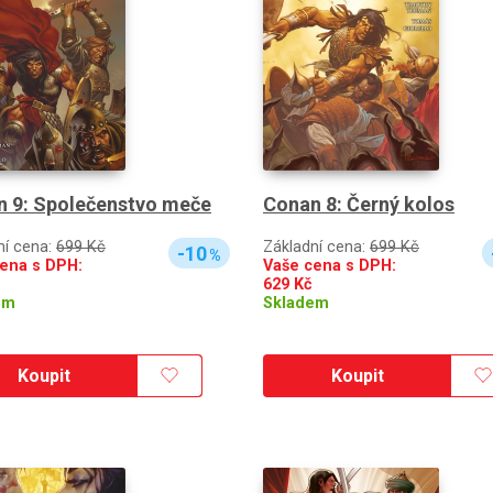
 9: Společenstvo meče
Conan 8: Černý kolos
ní cena:
699 Kč
Základní cena:
699 Kč
-10
%
ena s DPH:
Vaše cena s DPH:
629
Kč
em
Skladem
Koupit
Koupit