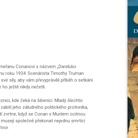
imeřanu Conanovi s názvem „Darebáci
dnu roku 1934. Scenárista Timothy Truman
 své síly, aby vám převyprávěli příběh o setkání
ho ještě nikdy nečetli.
ici, kde čeká na šibenici. Mladý šlechtic
abití jeho záludného politického protivníka,
í zvrtne, když se Conan s Murilem ocitnou
 musejí společně překonat nejednu smrtící
tvor.