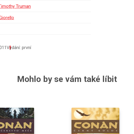
Timothy Truman
iorello
011
Vydání: první
Mohlo by se vám také líbit