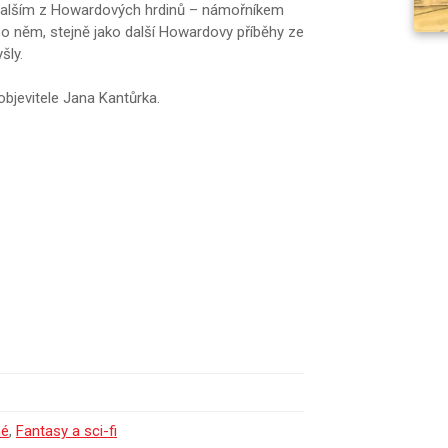
 dalším z Howardových hrdinů – námořníkem
 něm, stejně jako další Howardovy příběhy ze
šly.
bjevitele Jana Kantůrka.
né
,
Fantasy a sci-fi