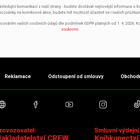
sledující komunikací z naší strany - budete dostávat nejnovější informace o
pozvánky na komiksové akce, budete mít možnost účastnit se i našich průzkumů, 
pracováním vašich osobních údajů dle podmínek GDPR platných od 1. 4. 2026. 
soukromi
.
Reklamace
Odstoupení od smlouvy
Obchodn
Webové stránky
Facebook
YouTube
Instagra
rovozovatel:
Smluvní výdejní
akladatelství CREW
Knihkupectví