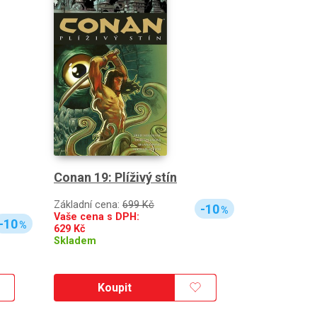
Conan 19: Plíživý stín
Základní cena:
699 Kč
-10
%
Vaše cena s DPH:
-10
%
629
Kč
Skladem
Koupit