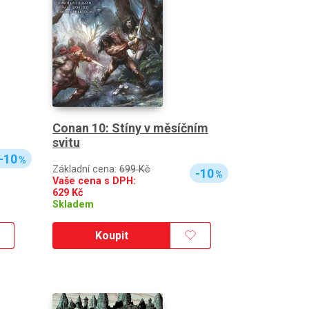
Conan 10: Stíny v měsíčním
svitu
-10
%
Základní cena:
699 Kč
-10
%
Vaše cena s DPH:
629
Kč
Skladem
Koupit