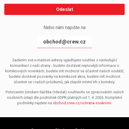
Odeslat
Nebo nám napište na
obchod@crew.cz
Zadáním své e-mailové adresy vyjadřujete souhlas s následující
komunikací z naší strany - budete dostávat nejnovější informace o
komiksových novinkách, budete mít možnost se účastnit našich soutěží,
budete dostávat pozvánky na komiksové akce, budete mít možnost
účastnit se i našich průzkumů, jak zlepšit místní trh s komiksy.
Potvrzením (stiskem tlačítka Odeslat) souhlasíte se zpracováním vašich
osobních údajů dle podmínek GDPR platných od 1. 4. 2026. Kompletní
podmínky najdete na
obchod.crew.cz/ochrana-soukromi
.