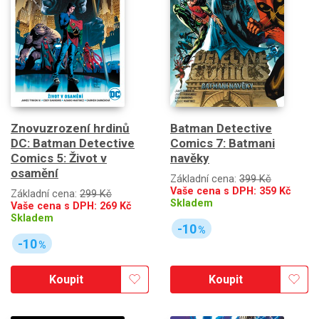
Znovuzrození hrdinů
Batman Detective
DC: Batman Detective
Comics 7: Batmani
Comics 5: Život v
navěky
osamění
Základní cena:
399 Kč
Vaše cena s DPH:
359
Kč
Základní cena:
299 Kč
Skladem
Vaše cena s DPH:
269
Kč
Skladem
-10
%
-10
%
Koupit
Koupit