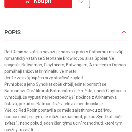
Koupit
POPIS
Red Robin se vrátil a navazuje na svou práci v Gothamu i na svůj
romantický vztah se Stephanie Brownovou alias Spoiler. Ve
spojení s Batwoman, Clayfacem, Batwingem, Azraelem a Orphan
pomáhají snižovat kriminalitu ve městě.
Jenže za svůj úspěch brzy strašlivě zaplatí.
První oběť a jeho Syndikát obětí chtějí jediné: pomstít se
Batmanovi. Obrátili proti Batmanům celé město, unesli Clayface a
vyhrožují, že vypustí nejnebezpečnější zločince z Arkhamova
ústavu, pokud se Batman živě v televizi neodmaskuje.
Vše, co Red Robin postavil a co mělo zajistit novou zářivou
budoucnost pro tým, se může rozpadnout, pokud Syndikát obětí
zvítězí... nebo pokud jeden člen týmu učiní rozhodnutí, které tým
navždy rozvrátí.