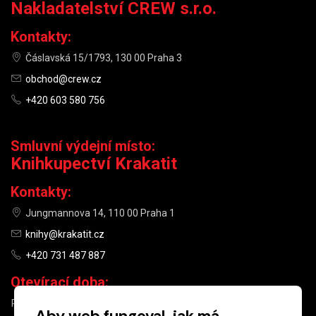
Nakladatelství CREW s.r.o.
Kontakty:
Čáslavská 15/1793, 130 00 Praha 3
obchod@crew.cz
+420 603 580 756
Smluvní výdejní místo:
Knihkupectví Krakatit
Kontakty:
Jungmannova 14, 110 00 Praha 1
knihy@krakatit.cz
+420 731 487 887
Otevírací doba:
PO–PÁ
9:30–18:30
Aby web fungoval, jak má