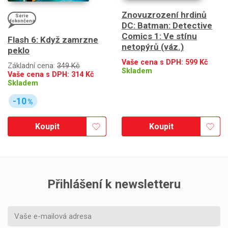
Znovuzrození hrdinů
Série
dokončena
DC: Batman: Detective
Comics 1: Ve stínu
Flash 6: Když zamrzne
netopýrů (váz.)
peklo
Vaše cena s DPH:
599
Kč
Základní cena:
349 Kč
Skladem
Vaše cena s DPH:
314
Kč
Skladem
-10
%
Koupit
Koupit
Přihlášení k newsletteru