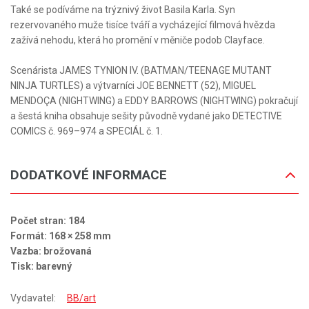
Také se podíváme na trýznivý život Basila Karla. Syn
rezervovaného muže tisíce tváří a vycházející filmová hvězda
zažívá nehodu, která ho promění v měniče podob Clayface.
Scenárista JAMES TYNION IV. (BATMAN/TEENAGE MUTANT
NINJA TURTLES) a výtvarníci JOE BENNETT (52), MIGUEL
MENDOÇA (NIGHTWING) a EDDY BARROWS (NIGHTWING) pokračují
a šestá kniha obsahuje sešity původně vydané jako DETECTIVE
COMICS č. 969–974 a SPECIÁL č. 1.
DODATKOVÉ INFORMACE
Počet stran: 184
Formát: 168 × 258 mm
Vazba: brožovaná
Tisk: barevný
Vydavatel:
BB/art