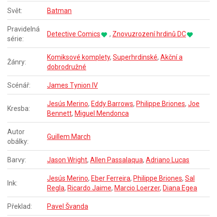
Svět:
Batman
Pravidelná
Detective Comics
,
Znovuzrození hrdinů DC
série:
Komiksové komplety
,
Superhrdinské
,
Akční a
Žánry:
dobrodružné
Scénář:
James Tynion IV
Jesús Merino
,
Eddy Barrows
,
Philippe Briones
,
Joe
Kresba:
Bennett
,
Miguel Mendonca
Autor
Guillem March
obálky:
Barvy:
Jason Wright
,
Allen Passalaqua
,
Adriano Lucas
Jesús Merino
,
Eber Ferreira
,
Philippe Briones
,
Sal
Ink:
Regla
,
Ricardo Jaime
,
Marcio Loerzer
,
Diana Egea
Překlad:
Pavel Švanda