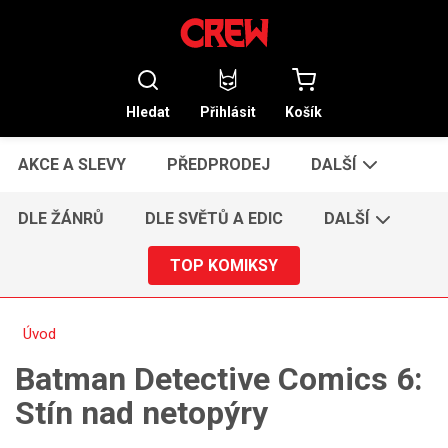
Hledat
Přihlásit
Košík
AKCE A SLEVY
PŘEDPRODEJ
DALŠÍ
DLE ŽÁNRŮ
DLE SVĚTŮ A EDIC
DALŠÍ
TOP KOMIKSY
Úvod
Batman Detective Comics 6:
Stín nad netopýry