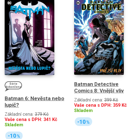
Batman Detective
Série
dokončena
Comics 8: Vnější vliv
Batman 6: Nevěsta nebo
Základní cena:
399 Kč
lupič?
Vaše cena s DPH:
359
Kč
Skladem
Základní cena:
379 Kč
Vaše cena s DPH:
341
Kč
-10
%
Skladem
-10
%