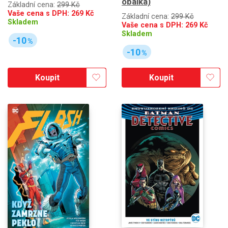
obálka)
Základní cena:
299 Kč
Vaše cena s DPH:
269
Kč
Základní cena:
299 Kč
Skladem
Vaše cena s DPH:
269
Kč
Skladem
-10
%
-10
%
Koupit
Koupit