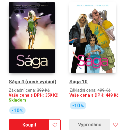
Sága 4 (nové vydání)
Sága 10
Základní cena:
399 Kč
Základní cena:
499 Kč
Vaše cena s DPH:
359
Kč
Vaše cena s DPH:
449
Kč
Skladem
-10
%
-10
%
Vyprodáno
Koupit