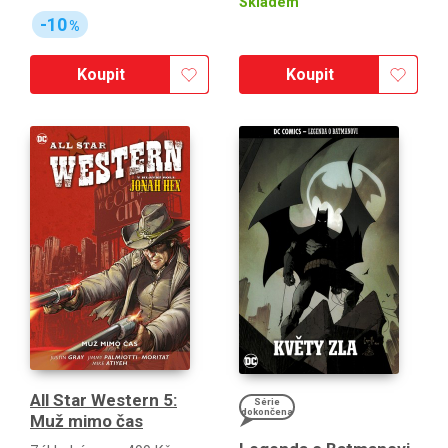
Skladem
-10
%
Koupit
Koupit
All Star Western 5:
Série
dokončena
Muž mimo čas