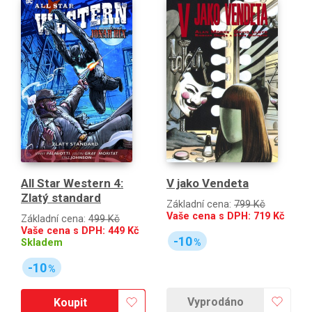
All Star Western 4:
V jako Vendeta
Zlatý standard
Základní cena:
799 Kč
Vaše cena s DPH:
719
Kč
Základní cena:
499 Kč
Vaše cena s DPH:
449
Kč
-10
%
Skladem
-10
%
Vyprodáno
Koupit