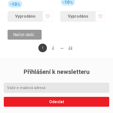
-10
%
-10
%
Vyprodáno
Vyprodáno
Načíst další…
1
2
22
Přihlášení k newsletteru
Odeslat