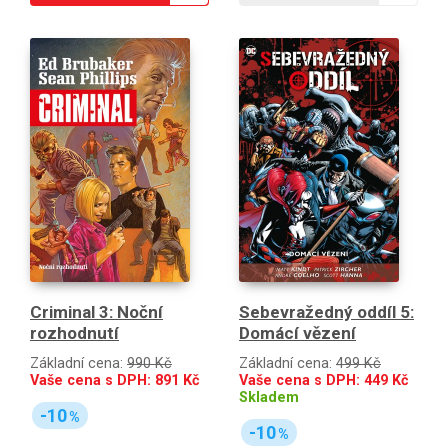
Criminal 3: Noční
Sebevražedný oddíl 5:
rozhodnutí
Domácí vězení
Základní cena:
990 Kč
Základní cena:
499 Kč
Vaše cena s DPH:
891
Kč
Vaše cena s DPH:
449
Kč
Skladem
-10
%
-10
%