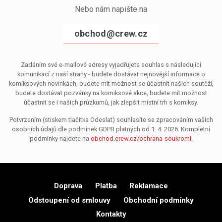
Nebo nám napište na
obchod@crew.cz
Zadáním své e-mailové adresy vyjadřujete souhlas s následující
komunikací z naší strany - budete dostávat nejnovější informace o
komiksových novinkách, budete mít možnost se účastnit našich soutěží,
budete dostávat pozvánky na komiksové akce, budete mít možnost
účastnit se i našich průzkumů, jak zlepšit místní trh s komiksy.
Potvrzením (stiskem tlačítka Odeslat) souhlasíte se zpracováním vašich
osobních údajů dle podmínek GDPR platných od 1. 4. 2026. Kompletní
podmínky najdete na
obchod.crew.cz/ochrana-soukromi
.
Doprava
Platba
Reklamace
Odstoupení od smlouvy
Obchodní podmínky
Kontakty