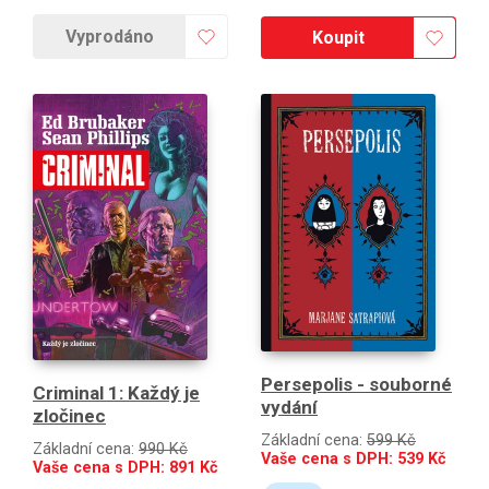
Vyprodáno
Koupit
Persepolis - souborné
Criminal 1: Každý je
vydání
zločinec
Základní cena:
599 Kč
Základní cena:
990 Kč
Vaše cena s DPH:
539
Kč
Vaše cena s DPH:
891
Kč