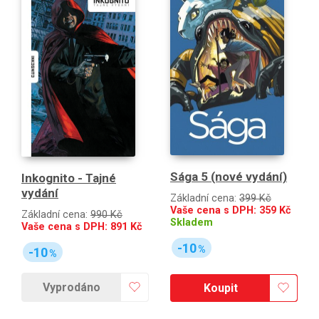
Sága 5 (nové vydání)
Inkognito - Tajné
vydání
Základní cena:
399 Kč
Vaše cena s DPH:
359
Kč
Základní cena:
990 Kč
Skladem
Vaše cena s DPH:
891
Kč
-10
%
-10
%
Vyprodáno
Koupit