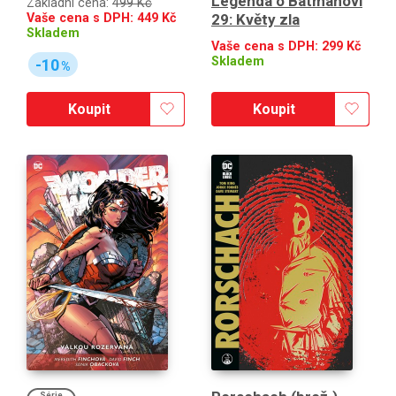
Legenda o Batmanovi
Základní cena:
499 Kč
Vaše cena s DPH:
449
Kč
29: Květy zla
Skladem
Vaše cena s DPH:
299
Kč
Skladem
-10
%
Koupit
Koupit
Série