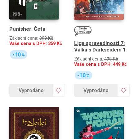
Punisher: Četa
Série
dokončena
Základní cena:
399 Kč
Liga spravedlnosti 7:
Vaše cena s DPH:
359
Kč
Válka s Darkseidem 1
-10
%
Základní cena:
499 Kč
Vaše cena s DPH:
449
Kč
-10
%
Vyprodáno
Vyprodáno