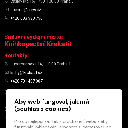
Čáslavská 15/1793, 130 00 Praha 3
obchod@crew.cz
+420 603 580 756
Smluvní výdejní místo:
Knihkupectví Krakatit
Kontakty:
Jungmannova 14, 110 00 Praha 1
knihy@krakatit.cz
+420 731 487 887
Otevírací doba:
Aby web fungoval, jak má
PO–PÁ
9:30–18:30
(souhlas s cookies)
SO
10:00–13:00
NE
ZAVŘENO
Pro co nejlepší zážitek z procházení webu - aby
fungovalo vyhledávání, abychom si pamatovali, co