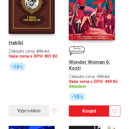
Habíbí
Série
Základní cena:
890 Kč
dokončena
Vaše cena s DPH:
801
Kč
Wonder Woman 6:
-10
%
Kosti
Základní cena:
499 Kč
Vaše cena s DPH:
449
Kč
Skladem
-10
%
Vyprodáno
Koupit