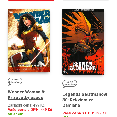
Série
Série
dokončena
dokončena
Wonder Woman 8:
Legenda o Batmanovi
Křižovatky osudu
30: Rekviem za
Damiana
Základní cena:
499 Kč
Vaše cena s DPH:
449
Kč
Vaše cena s DPH:
329
Kč
Skladem