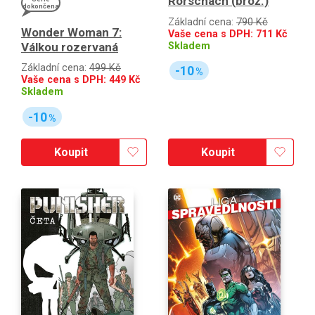
Rorschach (brož.)
dokončena
Základní cena:
790 Kč
Wonder Woman 7:
Vaše cena s DPH:
711
Kč
Válkou rozervaná
Skladem
Základní cena:
499 Kč
-10
%
Vaše cena s DPH:
449
Kč
Skladem
-10
%
Koupit
Koupit