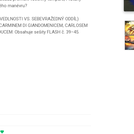
alého manévru?
AVEDLNOSTI VS. SEBEVRAŽEDNÝ ODDÍL)
níky CARMINEM DI GIANDOMENICEM, CARLOSEM
EM. Obsahuje sešity FLASH č. 39–45.