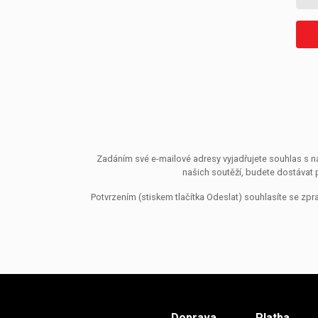
Zadáním své e-mailové adresy vyjadřujete souhlas s ná
našich soutěží, budete dostávat 
Potvrzením (stiskem tlačítka Odeslat) souhlasíte se z
Doprava
Platba