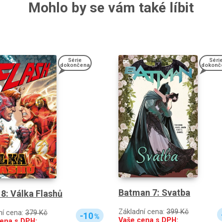
Mohlo by se vám také líbit
Série
Séri
dokončena
dokonč
Batman 7: Svatba
 8: Válka Flashů
Základní cena:
399 Kč
ní cena:
379 Kč
-10
%
Vaše cena s DPH:
ena s DPH: