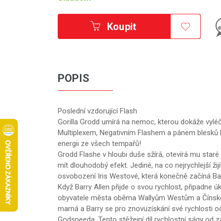
Koupit
d
POPIS
Poslední vzdorující Flash
Gorilla Grodd umírá na nemoc, kterou dokáže vyléčit
Multiplexem, Negativním Flashem a pánem blesků Ra
energii ze všech tempařů!
Grodd Flashe v hloubi duše sžírá, otevírá mu staré
mít dlouhodobý efekt. Jediné, na co nejrychlejší ži
osvobození Iris Westové, která konečně začíná Ba
Když Barry Allen přijde o svou rychlost, připadne
obyvatele města oběma Wallyům Westům a Čínském
marná a Barry se pro znovuzískání své rychlosti o
Godspeeda. Tento stěžejní díl rychlostní ságy od 