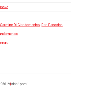
inské
Carmine Di Giandomenico
,
Dan Panosian
iandomenico
errero
99661
Vydání: první