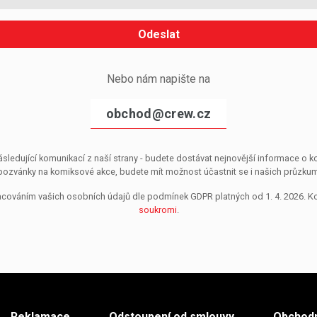
Odeslat
Nebo nám napište na
obchod@crew.cz
sledující komunikací z naší strany - budete dostávat nejnovější informace o
pozvánky na komiksové akce, budete mít možnost účastnit se i našich průzkumů, 
pracováním vašich osobních údajů dle podmínek GDPR platných od 1. 4. 2026. 
soukromi
.
Reklamace
Odstoupení od smlouvy
Obchodn