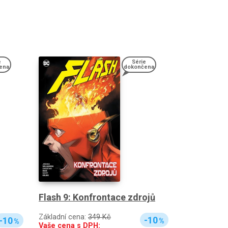
e
Série
ena
dokončena
Flash 9: Konfrontace zdrojů
Základní cena:
349 Kč
-10
-10
%
%
Vaše cena s DPH: