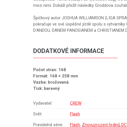
mezi nimi. Dokáží přežít následky Groddova zouf
Špičkový autor JOSHUA WILLIAMSON (LIGA SPR
pokračuje ve své úspěšné jízdě spolu s výtvar
D'ANDOU, DANEM PANOSIANEM a CHRISTIANEM DUC
DODATKOVÉ INFORMACE
Počet stran: 168
Formát: 168 × 258 mm
Vazba: brožovaná
Tisk: barevný
Vydavatel:
CREW
Svět:
Flash
Pravidelná série:
Flash
,
Znovuzrození hrdinů DC