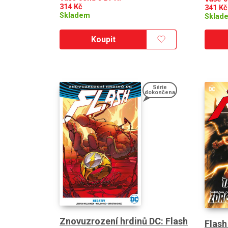
314
Kč
341
Kč
Skladem
Sklad
Koupit
Série
dokončena
Znovuzrození hrdinů DC: Flash
Flash