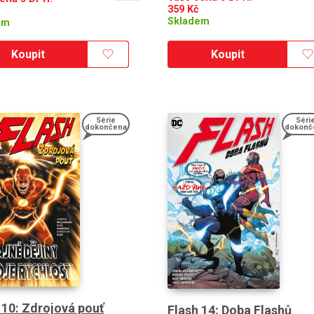
359
Kč
Skladem
em
Koupit
Koupit
Série
Séri
dokončena
dokonč
 10: Zdrojová pouť
Flash 14: Doba Flashů