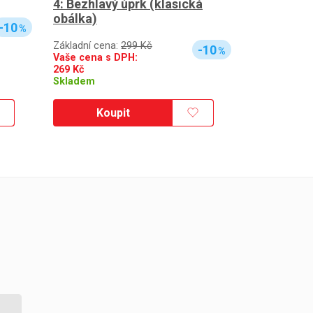
4: Bezhlavý úprk (klasická
obálka)
-10
%
Základní cena:
299 Kč
-10
%
Vaše cena s DPH:
269
Kč
Skladem
Koupit