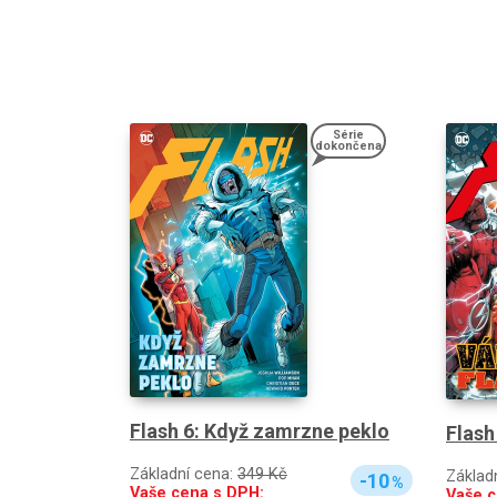
Série
dokončena
Flash 6: Když zamrzne peklo
Flash
Základní cena:
349 Kč
Základ
-10
%
Vaše cena s DPH:
Vaše c