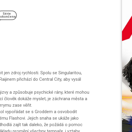
Série
okončena
 jen zdroj rychlosti. Spolu se Singularitou,
ijinem přichází do Central City, aby vysál
 jizvy a způsobuje psychické rány, které mohou
jící člověk dokáže myslet, je záchrana města a
rrymu zase věřit.
 úkol vypořádat se s Groddem a osvobodit
u Flashovi. Jejich snaha se ukáže jako
dhodlá zajít tak daleko, že požádá o pomoc
základu promění všechny tempaře, i vztahy