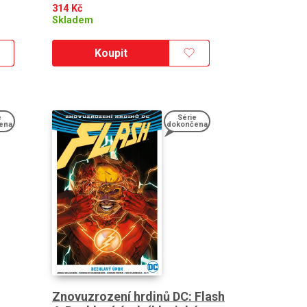
314
Kč
Skladem
Koupit
e
Série
ena
dokončena
Znovuzrození hrdinů DC: Flash