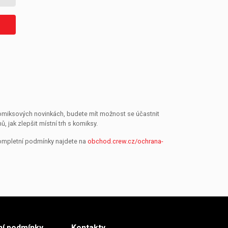
 komiksových novinkách, budete mít možnost se účastnit
jak zlepšit místní trh s komiksy.
Kompletní podmínky najdete na
obchod.crew.cz/ochrana-
í podmínky
Kontakty