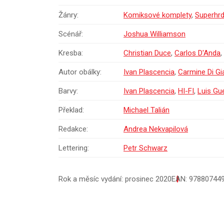
Žánry:
Komiksové komplety
,
Superhrd
Scénář:
Joshua Williamson
Kresba:
Christian Duce
,
Carlos D'Anda
,
Autor obálky:
Ivan Plascencia
,
Carmine Di G
Barvy:
Ivan Plascencia
,
HI-FI
,
Luis Gu
Překlad:
Michael Talián
Redakce:
Andrea Nekvapilová
Lettering:
Petr Schwarz
Rok a měsíc vydání: prosinec 2020
EAN: 97880744