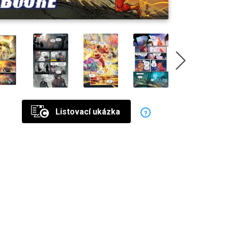
Listovací ukázka
?