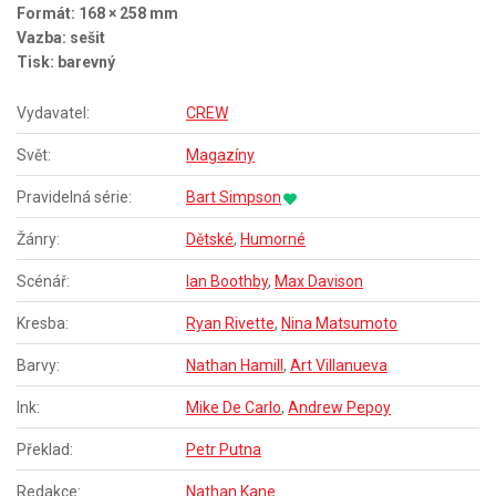
Formát: 168 × 258 mm
Vazba: sešit
Tisk: barevný
Vydavatel:
CREW
Svět:
Magazíny
Pravidelná série:
Bart Simpson
Žánry:
Dětské
,
Humorné
Scénář:
Ian Boothby
,
Max Davison
Kresba:
Ryan Rivette
,
Nina Matsumoto
Barvy:
Nathan Hamill
,
Art Villanueva
Ink:
Mike De Carlo
,
Andrew Pepoy
Překlad:
Petr Putna
Redakce:
Nathan Kane