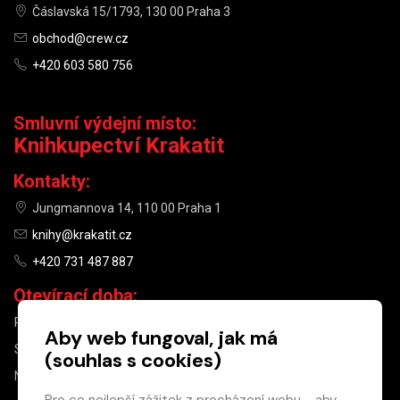
Čáslavská 15/1793, 130 00 Praha 3
obchod@crew.cz
+420 603 580 756
Smluvní výdejní místo:
Knihkupectví Krakatit
Kontakty:
Jungmannova 14, 110 00 Praha 1
knihy@krakatit.cz
+420 731 487 887
Otevírací doba:
PO–PÁ
9:30–18:30
Aby web fungoval, jak má
SO
10:00–13:00
(souhlas s cookies)
NE
ZAVŘENO