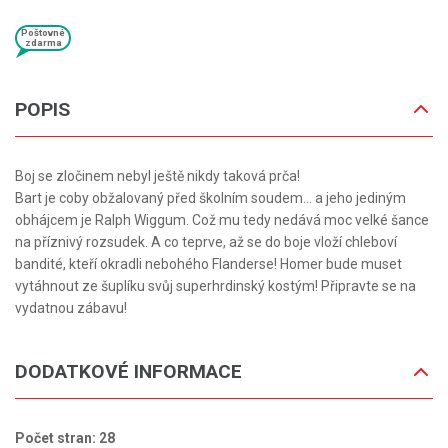
Poštovné
zdarma
POPIS
Boj se zločinem nebyl ještě nikdy taková prča!
Bart je coby obžalovaný před školním soudem... a jeho jediným
obhájcem je Ralph Wiggum. Což mu tedy nedává moc velké šance
na příznivý rozsudek. A co teprve, až se do boje vloží chleboví
bandité, kteří okradli nebohého Flanderse! Homer bude muset
vytáhnout ze šuplíku svůj superhrdinský kostým! Připravte se na
vydatnou zábavu!
DODATKOVÉ INFORMACE
Počet stran: 28