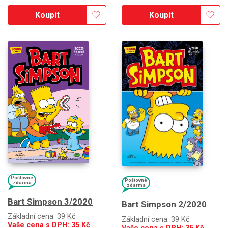
Koupit
Koupit
Poštovné
Poštovné
zdarma
zdarma
Bart Simpson 3/2020
Bart Simpson 2/2020
Základní cena:
39 Kč
Základní cena:
39 Kč
Vaše cena s DPH:
35
Kč