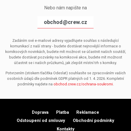
Nebo nám napište na
obchod@crew.cz
Zadáním své e-mailové adresy vyjadřujete souhlas s následující
komunikací z naší strany - budete dostávat nejnovější informace o
komiksových novinkách, budete mít možnost se účastnit našich soutěží,
budete dostávat pozvánky na komiksové akce, budete mít možnost
účastnit se i našich průzkumů, jak zlepšit místní trh s komiksy.
Potvrzením (stiskem tlačítka Odeslat) souhlasíte se zpracováním vašich
osobních údajů dle podmínek GDPR platných od 1. 4. 2026. Kompletní
podmínky najdete na
obchod.crew.cz/ochrana-soukromi
.
Doprava
Platba
Reklamace
Odstoupení od smlouvy
Obchodní podmínky
Kontakty