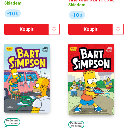
Vaše cena s DPH:
35
Kč
Skladem
Skladem
-10
%
-10
%
Koupit
Koupit
Poštovné
Poštovné
zdarma
zdarma