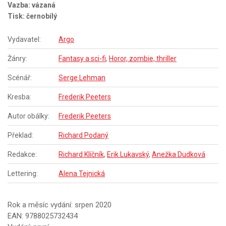
Vazba: vázaná
Tisk: černobílý
Vydavatel:
Argo
Žánry:
Fantasy a sci-fi
,
Horor, zombie, thriller
Scénář:
Serge Lehman
Kresba:
Frederik Peeters
Autor obálky:
Frederik Peeters
Překlad:
Richard Podaný
Redakce:
Richard Klíčník
,
Erik Lukavský
,
Anežka Dudková
Lettering:
Alena Tejnická
Rok a měsíc vydání: srpen 2020
EAN: 9788025732434