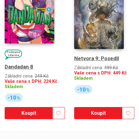
Poštovné
zdarma
Netvora 9: Posedlí
Dandadan 8
Základní cena:
499 Kč
Vaše cena s DPH:
449
Kč
Základní cena:
249 Kč
Skladem
Vaše cena s DPH:
224
Kč
Skladem
-10
%
-10
%
Koupit
Koupit