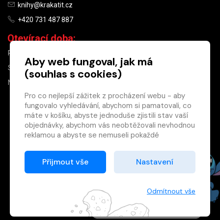
knihy@krakatit.cz
+420 731 487 887
Otevírací doba:
PO–PÁ
9:30–18:30
Aby web fungoval, jak má
SO
10:00–13:00
(souhlas s cookies)
NE
ZAVŘENO
Pro co nejlepší zážitek z procházení webu - aby
fungovalo vyhledávání, abychom si pamatovali, co
×
máte v košíku, abyste jednoduše zjistili stav vaší
objednávky, abychom vás neobtěžovali nevhodnou
Máte u nás již
reklamou a abyste se nemuseli pokaždé
registrovaný
přihlašovat.
účet?
Proto od vás potřebujeme souhlas se
Přijmout vše
Nastavení
Registrací získáte slevu
zpracováním souborů cookies
, tj. malých souborů,
na zboží ve výši 15 %
které se dočasně ukládají ve vašem prohlížeči.
a další výhody.
Děkujeme, že nám ho dáte a pomůžete nám tak
Odmítnout vše
Zásady cookies
web zlepšovat.
Registrovat