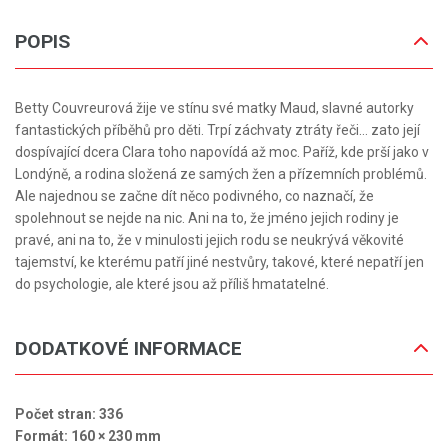
POPIS
Betty Couvreurová žije ve stínu své matky Maud, slavné autorky
fantastických příběhů pro děti. Trpí záchvaty ztráty řeči… zato její
dospívající dcera Clara toho napovídá až moc. Paříž, kde prší jako v
Londýně, a rodina složená ze samých žen a přízemních problémů.
Ale najednou se začne dít něco podivného, co naznačí, že
spolehnout se nejde na nic. Ani na to, že jméno jejich rodiny je
pravé, ani na to, že v minulosti jejich rodu se neukrývá věkovité
tajemství, ke kterému patří jiné nestvůry, takové, které nepatří jen
do psychologie, ale které jsou až příliš hmatatelné.
DODATKOVÉ INFORMACE
Počet stran: 336
Formát: 160 × 230 mm