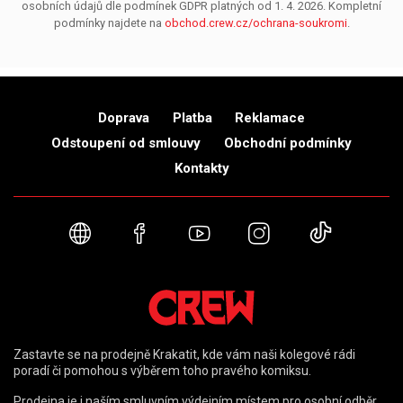
osobních údajů dle podmínek GDPR platných od 1. 4. 2026. Kompletní
podmínky najdete na
obchod.crew.cz/ochrana-soukromi
.
Doprava
Platba
Reklamace
Odstoupení od smlouvy
Obchodní podmínky
Kontakty
Webové stránky
Facebook
YouTube
Instagram
TikTok
Zastavte se na prodejně Krakatit, kde vám naši kolegové rádi
poradí či pomohou s výběrem toho pravého komiksu.
Prodejna je i naším smluvním výdejním místem pro osobní odběr