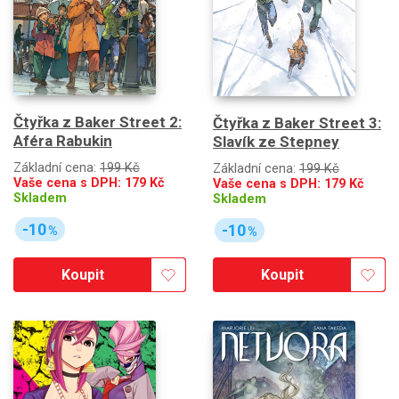
Čtyřka z Baker Street 2:
Čtyřka z Baker Street 3:
Aféra Rabukin
Slavík ze Stepney
Základní cena:
199 Kč
Základní cena:
199 Kč
Vaše cena s DPH:
179
Kč
Vaše cena s DPH:
179
Kč
Skladem
Skladem
-10
-10
%
%
Koupit
Koupit