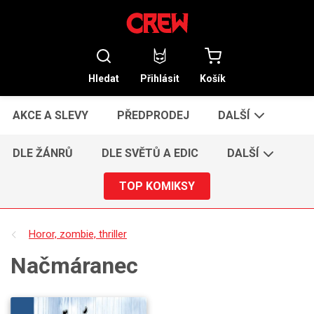
Hledat
Přihlásit
Košík
AKCE A SLEVY
PŘEDPRODEJ
DALŠÍ
DLE ŽÁNRŮ
DLE SVĚTŮ A EDIC
DALŠÍ
TOP KOMIKSY
Horor, zombie, thriller
Načmáranec