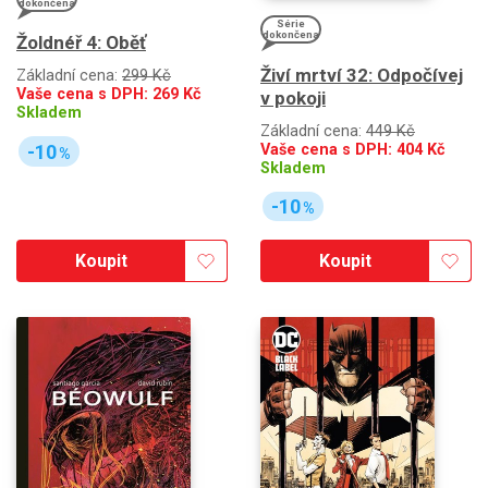
dokončena
Série
dokončena
Žoldnéř 4: Oběť
Živí mrtví 32: Odpočívej
Základní cena:
299 Kč
Vaše cena s DPH:
269
Kč
v pokoji
Skladem
Základní cena:
449 Kč
Vaše cena s DPH:
404
Kč
-10
%
Skladem
-10
%
Koupit
Koupit