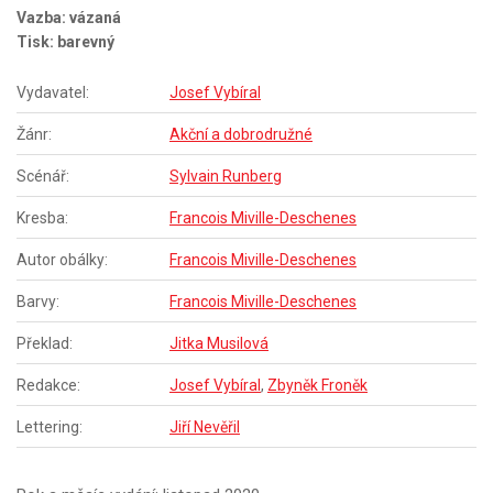
Vazba: vázaná
Tisk: barevný
Vydavatel:
Josef Vybíral
Žánr:
Akční a dobrodružné
Scénář:
Sylvain Runberg
Kresba:
Francois Miville-Deschenes
Autor obálky:
Francois Miville-Deschenes
Barvy:
Francois Miville-Deschenes
Překlad:
Jitka Musilová
Redakce:
Josef Vybíral
,
Zbyněk Froněk
Lettering:
Jiří Nevěřil