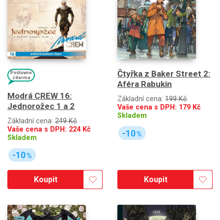
Čtyřka z Baker Street 2:
Poštovné
zdarma
Aféra Rabukin
Modrá CREW 16:
Základní cena:
199 Kč
Jednorožec 1 a 2
Vaše cena s DPH:
179
Kč
Skladem
Základní cena:
249 Kč
Vaše cena s DPH:
224
Kč
-10
%
Skladem
-10
%
Koupit
Koupit