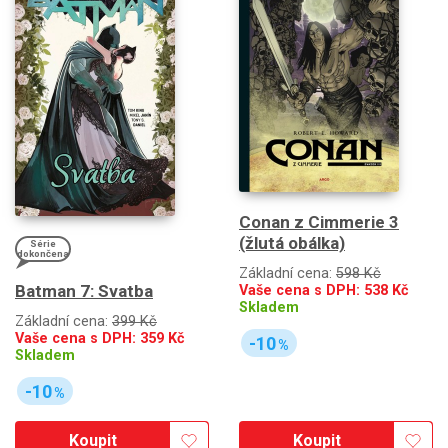
Conan z Cimmerie 3
(žlutá obálka)
Série
dokončena
Základní cena:
598 Kč
Batman 7: Svatba
Vaše cena s DPH:
538
Kč
Skladem
Základní cena:
399 Kč
Vaše cena s DPH:
359
Kč
-10
%
Skladem
-10
%
Koupit
Koupit