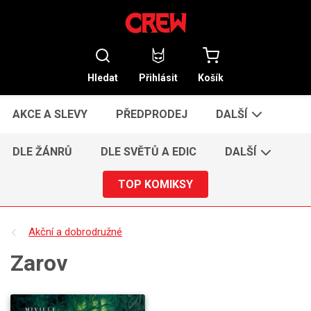
Hledat
Přihlásit
Košík
AKCE A SLEVY
PŘEDPRODEJ
DALŠÍ
DLE ŽÁNRŮ
DLE SVĚTŮ A EDIC
DALŠÍ
TOP KOMIKSY
Akční a dobrodružné
Zarov