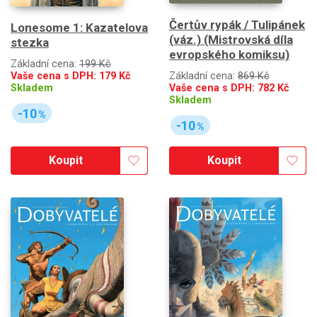
Čertův rypák / Tulipánek
Lonesome 1: Kazatelova
(váz.) (Mistrovská díla
stezka
evropského komiksu)
Základní cena:
199 Kč
Vaše cena s DPH:
179
Kč
Základní cena:
869 Kč
Skladem
Vaše cena s DPH:
782
Kč
Skladem
-10
%
-10
%
Koupit
Koupit