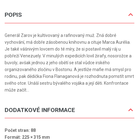
POPIS
Generál Zarov je kultivovaný a rafinovaný muž. Zná dobré
vychování, má dobře zásobenou knihovnu a cituje Marca Aurélia.
Je také vášnivým lovcem do té míry, že si postavil malý ráj u
pobřeží Venezuely. V minulých expedicích lovil žirafy, nosorožce a
buvoly; avšak jednou z jeho obětí se stal vůdce irského
organizovaného zločinu v Bostonu. A jestliže mafie má smysl pro
rodinu, pak dědička Fiona Flanaganová je rozhodnuta pomstít smrt
svého otce. Unáší sestru bývalého vojáka a její děti. Konfrontace
může začít...
DODATKOVÉ INFORMACE
Počet stran: 88
Formát: 225 × 315 mm