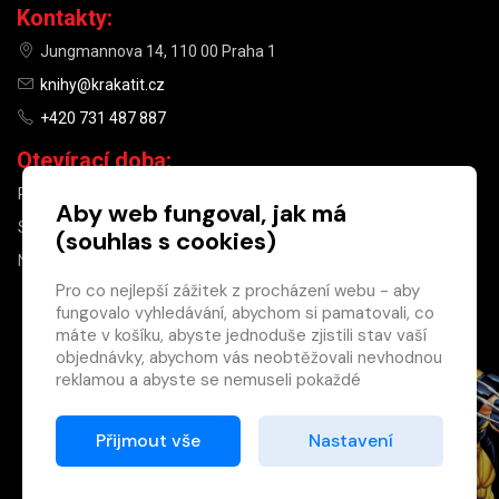
Kontakty:
Jungmannova 14, 110 00 Praha 1
knihy@krakatit.cz
+420 731 487 887
Otevírací doba:
PO–PÁ
9:30–18:30
Aby web fungoval, jak má
SO
10:00–13:00
(souhlas s cookies)
NE
ZAVŘENO
Pro co nejlepší zážitek z procházení webu - aby
fungovalo vyhledávání, abychom si pamatovali, co
×
máte v košíku, abyste jednoduše zjistili stav vaší
objednávky, abychom vás neobtěžovali nevhodnou
Máte u nás již
reklamou a abyste se nemuseli pokaždé
registrovaný
přihlašovat.
účet?
Proto od vás potřebujeme souhlas se
Přijmout vše
Nastavení
Registrací získáte slevu
zpracováním souborů cookies
, tj. malých souborů,
na zboží ve výši 15 %
které se dočasně ukládají ve vašem prohlížeči.
a další výhody.