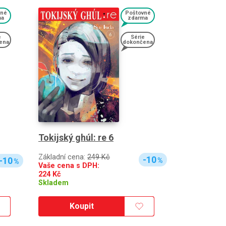
vné
Poštovné
ma
zdarma
e
Série
ena
dokončena
Tokijský ghúl: re 6
Základní cena:
249 Kč
-10
-10
%
%
Vaše cena s DPH:
224
Kč
Skladem
Koupit