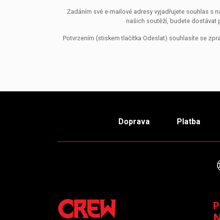
Zadáním své e-mailové adresy vyjadřujete souhlas s ná
našich soutěží, budete dostávat 
Potvrzením (stiskem tlačítka Odeslat) souhlasíte se z
Doprava
Platba
P
N