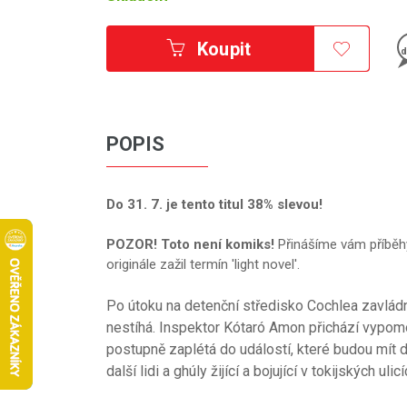
Koupit
d
POPIS
Do 31. 7. je tento titul 38% slevou!
POZOR! Toto není komiks!
Přinášíme vám příběhy
originále zažil termín 'light novel'.
Po útoku na detenční středisko Cochlea zavládn
nestíhá. Inspektor Kótaró Amon přichází vypo
postupně zaplétá do událostí, které budou mít d
další lidi a ghúly žijící a bojující v tokijských ulicí