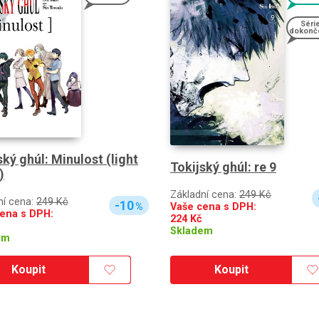
Séri
dokonč
ský ghúl: Minulost (light
Tokijský ghúl: re 9
)
Základní cena:
249 Kč
ní cena:
249 Kč
-10
Vaše cena s DPH:
%
ena s DPH:
224
Kč
Skladem
em
Koupit
Koupit