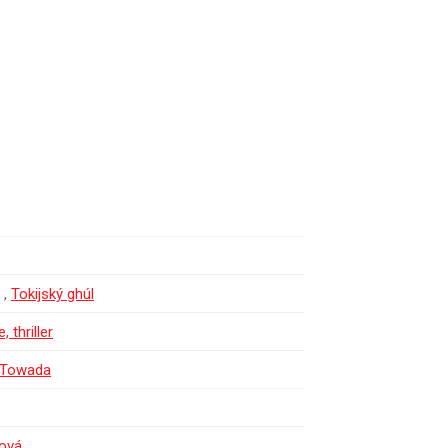
,
Tokijský ghúl
 thriller
 Towada
ková