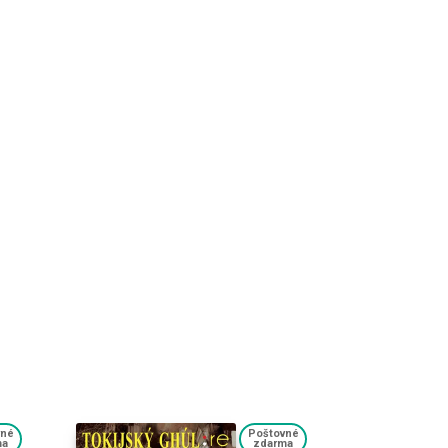
vné
Poštovné
ma
zdarma