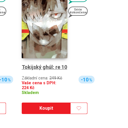
e
Série
ena
dokončena
Tokijský ghúl: re 10
Základní cena:
249 Kč
-10
-10
%
%
Vaše cena s DPH:
224
Kč
Skladem
Koupit