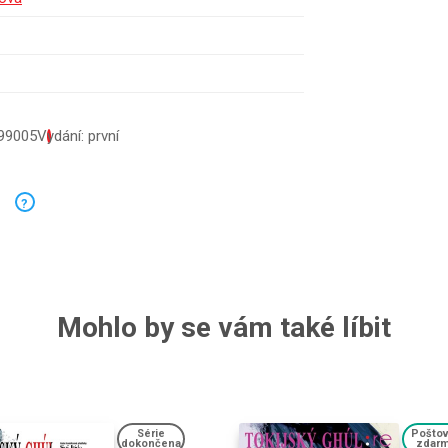
99005
Vydání: první
?
Mohlo by se vám také líbit
Série
Pošto
dokončena
zdar