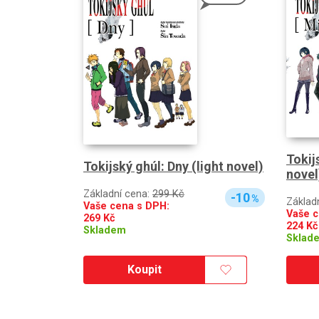
Tokij
Tokijský ghúl: Dny (light novel)
novel
Základní cena:
299 Kč
-10
%
Základ
Vaše cena s DPH:
Vaše c
269
Kč
224
Kč
Skladem
Sklad
Koupit