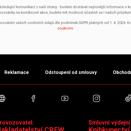
sledující komunikací z naší strany - budete dostávat nejnovější informace o
pozvánky na komiksové akce, budete mít možnost účastnit se i našich průzkumů, 
pracováním vašich osobních údajů dle podmínek GDPR platných od 1. 4. 2026. 
soukromi
.
Reklamace
Odstoupení od smlouvy
Obchodn
Webové stránky
Facebook
YouTube
Instagra
rovozovatel:
Smluvní výdejní
akladatelství CREW
Knihkupectví