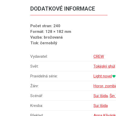
DODATKOVÉ INFORMACE
Počet stran: 240
Formát: 128 × 182 mm
Vazba: brožovaná
Tisk: černobílý
Vydavatel:
CREW
Svět:
Tokijský ghúl
Pravidelná série:
Light novel
Žánr:
Horor, zombie,
Scénář:
Sui Išida
,
Šin
Kresba:
Sui Išida
Překlad:
Anna Křiván