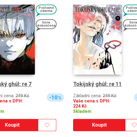
Poštovné
Pošto
zdarma
zdar
Série
Séri
dokončena
dokonč
ský ghúl: re 7
Tokijský ghúl: re 11
ní cena:
249 Kč
Základní cena:
249 Kč
-10
%
ena s DPH:
Vaše cena s DPH:
224
Kč
em
Skladem
Koupit
Koupit