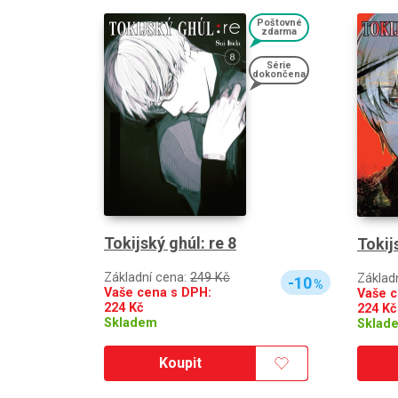
Poštovné
zdarma
Série
dokončena
Tokijský ghúl: re 8
Tokij
Základní cena:
249 Kč
Základ
-10
%
Vaše cena s DPH:
Vaše c
224
Kč
224
Kč
Skladem
Sklad
Koupit