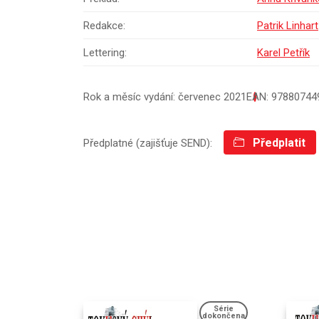
Redakce:
Patrik Linhart
Lettering:
Karel Petřík
Rok a měsíc vydání: červenec 2021
EAN: 97880744
Předplatit
Předplatné (zajišťuje SEND):
Série
dokončena