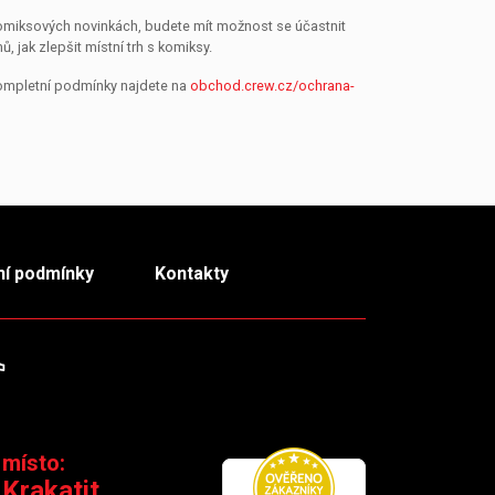
 komiksových novinkách, budete mít možnost se účastnit
jak zlepšit místní trh s komiksy.
Kompletní podmínky najdete na
obchod.crew.cz/ochrana-
í podmínky
Kontakty
m
TikTok
 místo:
 Krakatit