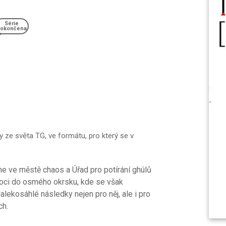
Série
okončena
 ze světa TG, ve formátu, pro který se v
e ve městě chaos a Úřad pro potírání ghúlů
moci do osmého okrsku, kde se však
alekosáhlé následky nejen pro něj, ale i pro
ch.