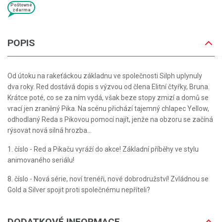
Poštovné
zdarma
POPIS
Od útoku na rakeťáckou základnu ve společnosti Silph uplynuly
dva roky. Red dostává dopis s výzvou od člena Elitní čtyřky, Bruna.
Krátce poté, co se za ním vydá, však beze stopy zmizí a domů se
vrací jen zraněný Pika. Na scénu přichází tajemný chlapec Yellow,
odhodlaný Reda s Pikovou pomocí najít, jenže na obzoru se začíná
rýsovat nová silná hrozba…
1. číslo - Red a Pikaču vyráží do akce! Základní příběhy ve stylu
animovaného seriálu!
8. číslo - Nová série, noví trenéři, nové dobrodružství! Zvládnou se
Gold a Silver spojit proti společnému nepříteli?
DODATKOVÉ INFORMACE