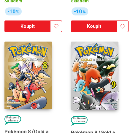
Skladem
Skladem
-10
-10
%
%
Koupit
Koupit
Poštovné
Poštovné
zdarma
zdarma
Pokémon 8 (Gold a
Pokémon 9 (Gold a