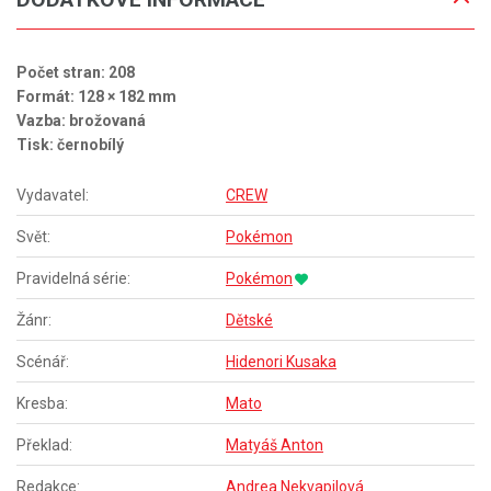
Počet stran: 208
Formát: 128 × 182 mm
Vazba: brožovaná
Tisk: černobílý
Vydavatel:
CREW
Svět:
Pokémon
Pravidelná série:
Pokémon
Žánr:
Dětské
Scénář:
Hidenori Kusaka
Kresba:
Mato
Překlad:
Matyáš Anton
Redakce:
Andrea Nekvapilová