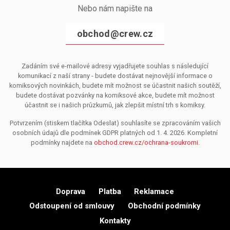
Nebo nám napište na
obchod@crew.cz
Zadáním své e-mailové adresy vyjadřujete souhlas s následující
komunikací z naší strany - budete dostávat nejnovější informace o
komiksových novinkách, budete mít možnost se účastnit našich soutěží,
budete dostávat pozvánky na komiksové akce, budete mít možnost
účastnit se i našich průzkumů, jak zlepšit místní trh s komiksy.
Potvrzením (stiskem tlačítka Odeslat) souhlasíte se zpracováním vašich
osobních údajů dle podmínek GDPR platných od 1. 4. 2026. Kompletní
podmínky najdete na
obchod.crew.cz/ochrana-soukromi
.
Doprava
Platba
Reklamace
Odstoupení od smlouvy
Obchodní podmínky
Kontakty