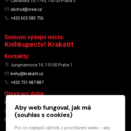
Čáslavská 15/1793, 130 00 Praha 3
obchod@crew.cz
+420 603 580 756
Smluvní výdejní místo:
Knihkupectví Krakatit
Kontakty:
Jungmannova 14, 110 00 Praha 1
knihy@krakatit.cz
+420 731 487 887
Otevírací doba:
PO–PÁ
9:30–18:30
Aby web fungoval, jak má
SO
10:00–13:00
(souhlas s cookies)
NE
ZAVŘENO
Pro co nejlepší zážitek z procházení webu - aby