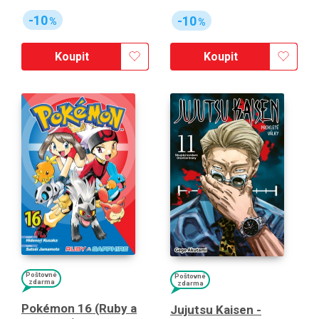
-10
-10
%
%
Koupit
Koupit
Poštovné
Poštovné
zdarma
zdarma
Pokémon 16 (Ruby a
Jujutsu Kaisen -