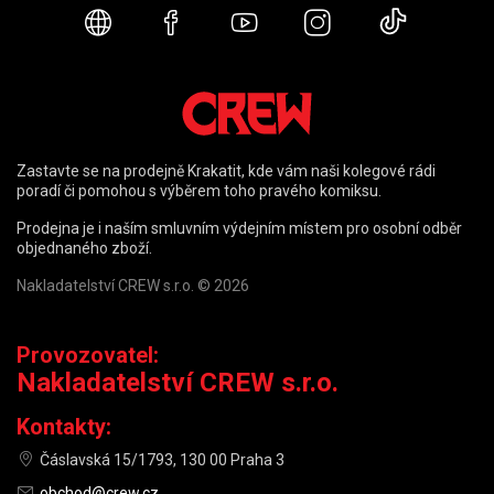
Webové stránky
Facebook
YouTube
Instagram
TikTok
Zastavte se na prodejně Krakatit, kde vám naši kolegové rádi
poradí či pomohou s výběrem toho pravého komiksu.
Prodejna je i naším smluvním výdejním místem pro osobní odběr
objednaného zboží.
Nakladatelství CREW s.r.o. © 2026
Provozovatel:
Nakladatelství CREW s.r.o.
Kontakty:
Čáslavská 15/1793, 130 00 Praha 3
obchod@crew.cz