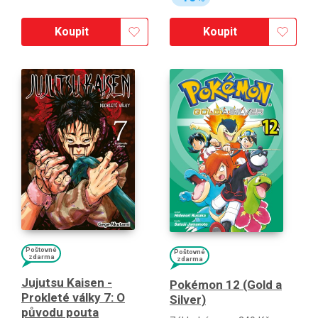
Koupit
Koupit
Poštovné
Poštovné
zdarma
zdarma
Jujutsu Kaisen -
Pokémon 12 (Gold a
Prokleté války 7: O
Silver)
původu pouta