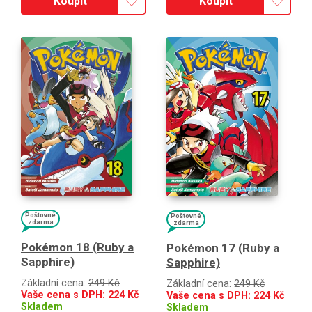
Koupit
Koupit
Poštovné
Poštovné
zdarma
zdarma
Pokémon 18 (Ruby a
Pokémon 17 (Ruby a
Sapphire)
Sapphire)
Základní cena:
249 Kč
Základní cena:
249 Kč
Vaše cena s DPH:
224
Kč
Vaše cena s DPH:
224
Kč
Skladem
Skladem