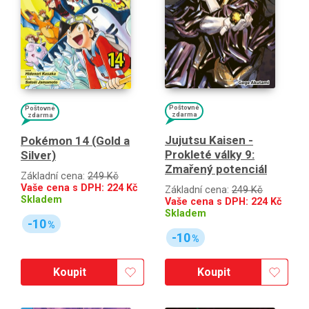
Poštovné
Poštovné
zdarma
zdarma
Jujutsu Kaisen -
Pokémon 14 (Gold a
Prokleté války 9:
Silver)
Zmařený potenciál
Základní cena:
249 Kč
Vaše cena s DPH:
224
Kč
Základní cena:
249 Kč
Skladem
Vaše cena s DPH:
224
Kč
Skladem
-10
%
-10
%
Koupit
Koupit