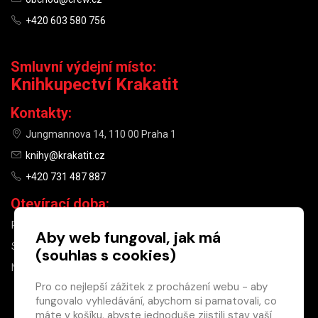
+420 603 580 756
Smluvní výdejní místo:
Knihkupectví Krakatit
Kontakty:
Jungmannova 14, 110 00 Praha 1
knihy@krakatit.cz
+420 731 487 887
Otevírací doba:
PO–PÁ
9:30–18:30
Aby web fungoval, jak má
SO
10:00–13:00
(souhlas s cookies)
NE
ZAVŘENO
Pro co nejlepší zážitek z procházení webu - aby
fungovalo vyhledávání, abychom si pamatovali, co
×
máte v košíku, abyste jednoduše zjistili stav vaší