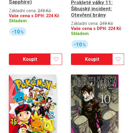
Sapphire)
Prokleté války 11:
Šibujský incident:
Základní cena:
249 Kč
Otevření brány
Vaše cena s DPH:
224
Kč
Skladem
Základní cena:
249 Kč
Vaše cena s DPH:
224
Kč
-10
%
Skladem
-10
%
Koupit
Koupit