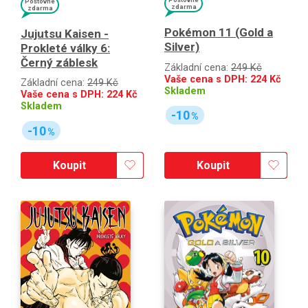
Poštovné
zdarma
zdarma
Pokémon 11 (Gold a
Jujutsu Kaisen -
Silver)
Prokleté války 6:
Černý záblesk
Základní cena:
249 Kč
Vaše cena s DPH:
224
Kč
Základní cena:
249 Kč
Skladem
Vaše cena s DPH:
224
Kč
Skladem
-10
%
-10
%
Koupit
Koupit