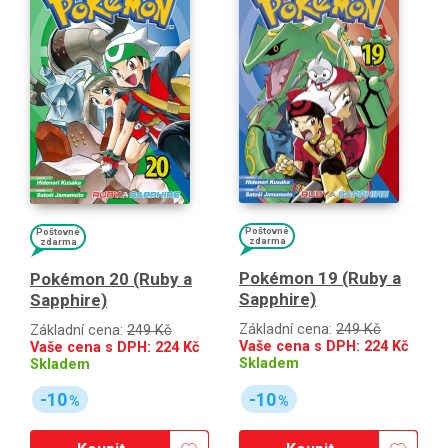
Poštovné
Poštovné
zdarma
zdarma
Pokémon 19 (Ruby a
Pokémon 20 (Ruby a
Sapphire)
Sapphire)
Základní cena:
249 Kč
Základní cena:
249 Kč
Vaše cena s DPH:
224
Kč
Vaše cena s DPH:
224
Kč
Skladem
Skladem
-10
-10
%
%