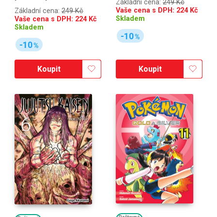
Základní cena:
249 Kč
Vaše cena s DPH:
224
Kč
Základní cena:
249 Kč
Skladem
Vaše cena s DPH:
224
Kč
Skladem
-10
%
-10
%
Koupit
Koupit
Poštovné