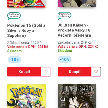
Poštovné
Poštovné
zdarma
zdarma
Jujutsu Kaisen -
Pokémon 15 (Gold a
Prokleté války 10:
Silver / Ruby a
Večerní předehra
Sapphire)
Základní cena:
249 Kč
Základní cena:
249 Kč
Vaše cena s DPH:
224
Kč
Vaše cena s DPH:
224
Kč
Skladem
Skladem
-10
-10
%
%
Koupit
Koupit