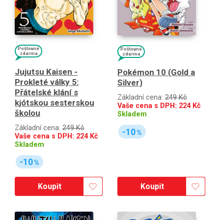
Poštovné
Poštovné
zdarma
zdarma
Jujutsu Kaisen -
Pokémon 10 (Gold a
Prokleté války 5:
Silver)
Přátelské klání s
Základní cena:
249 Kč
kjótskou sesterskou
Vaše cena s DPH:
224
Kč
školou
Skladem
Základní cena:
249 Kč
-10
%
Vaše cena s DPH:
224
Kč
Skladem
-10
%
Koupit
Koupit