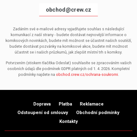
obchod@crew.cz
Zadáním své e-mailové adresy vyjadřujete souhlas s následující
komunikací z naší strany - budete dostávat nejnovější informace o
komiksových novinkách, budete mít možnost se účastnit našich soutěží,
budete dostávat pozvánky na komiksové akce, budete mít možnost
účastnit se i našich průzkumů, jak zlepšit místní trh s komiksy.
Potvrzením (stiskem tlačítka Odeslat) souhlasíte se zpracováním vašich
osobních údajů dle podmínek GDPR platných od 1. 4. 2026. Kompletní
podmínky najdete na
obchod.crew.cz/ochrana-soukromi
.
Doprava
Platba
Reklamace
Odstoupení od smlouvy
Obchodní podmínky
Kontakty