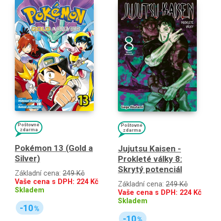
Poštovné
Poštovné
zdarma
zdarma
Pokémon 13 (Gold a
Jujutsu Kaisen -
Silver)
Prokleté války 8:
Skrytý potenciál
Základní cena:
249 Kč
Vaše cena s DPH:
224
Kč
Základní cena:
249 Kč
Skladem
Vaše cena s DPH:
224
Kč
Skladem
-10
%
-10
%