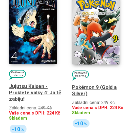
Poštovné
Poštovné
zdarma
zdarma
Jujutsu Kaisen -
Pokémon 9 (Gold a
Prokleté války 4: Já tě
Silver)
zabiju!
Základní cena:
249 Kč
Vaše cena s DPH:
224
Kč
Základní cena:
249 Kč
Skladem
Vaše cena s DPH:
224
Kč
Skladem
-10
%
-10
%