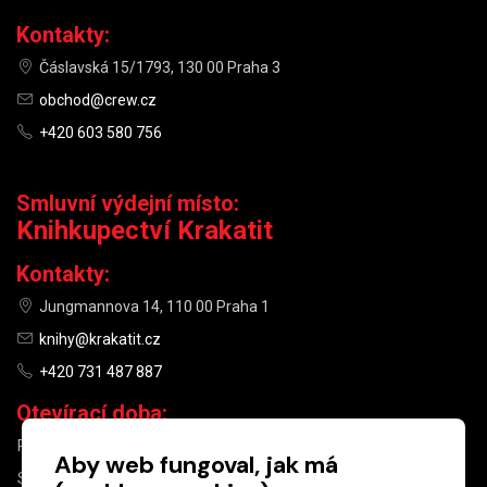
Kontakty:
Čáslavská 15/1793, 130 00 Praha 3
obchod@crew.cz
+420 603 580 756
Smluvní výdejní místo:
Knihkupectví Krakatit
Kontakty:
Jungmannova 14, 110 00 Praha 1
knihy@krakatit.cz
+420 731 487 887
Otevírací doba:
PO–PÁ
9:30–18:30
Aby web fungoval, jak má
SO
10:00–13:00