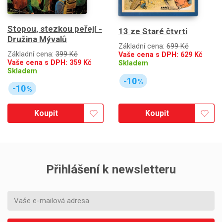
Stopou, stezkou peřejí -
13 ze Staré čtvrti
Družina Mývalů
Základní cena:
699 Kč
Základní cena:
399 Kč
Vaše cena s DPH:
629
Kč
Vaše cena s DPH:
359
Kč
Skladem
Skladem
-10
%
-10
%
Koupit
Koupit
Přihlášení k newsletteru