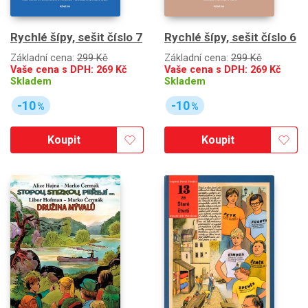
Rychlé šípy, sešit číslo 7
Rychlé šípy, sešit číslo 6
Základní cena:
299 Kč
Základní cena:
299 Kč
Vaše cena s DPH:
269
Kč
Vaše cena s DPH:
269
Kč
Skladem
Skladem
-10
-10
%
%
Koupit
Koupit