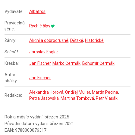
Vydavatel:
Albatros
Pravidelná
Rychlé šípy
série:
Žánry:
Akční a dobrodružné
,
Dětské
,
Historické
Scénář:
Jaroslav Foglar
Kresba:
Jan Fischer
,
Marko Čermák
,
Bohumír Čermák
Autor
Jan Fischer
obálky:
Alexandra Horová
,
Ondřej Müller
,
Martin Pecina
,
Redakce:
Petra Jasovská
,
Martina Tomková
,
Petr Vlasák
Rok a měsíc vydání: březen 2025
Původní datum vydání: březen 2021
EAN: 9788000076317