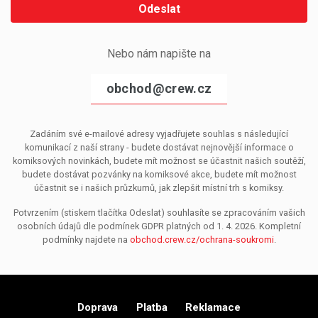
Odeslat
Nebo nám napište na
obchod@crew.cz
Zadáním své e-mailové adresy vyjadřujete souhlas s následující
komunikací z naší strany - budete dostávat nejnovější informace o
komiksových novinkách, budete mít možnost se účastnit našich soutěží,
budete dostávat pozvánky na komiksové akce, budete mít možnost
účastnit se i našich průzkumů, jak zlepšit místní trh s komiksy.
Potvrzením (stiskem tlačítka Odeslat) souhlasíte se zpracováním vašich
osobních údajů dle podmínek GDPR platných od 1. 4. 2026. Kompletní
podmínky najdete na
obchod.crew.cz/ochrana-soukromi
.
Doprava
Platba
Reklamace