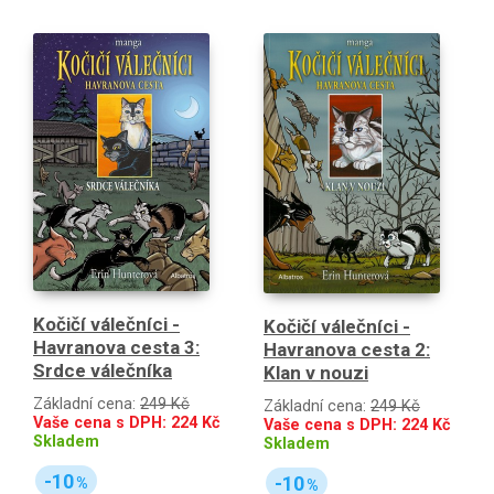
Kočičí válečníci -
Kočičí válečníci -
Havranova cesta 3:
Havranova cesta 2:
Srdce válečníka
Klan v nouzi
Základní cena:
249 Kč
Základní cena:
249 Kč
Vaše cena s DPH:
224
Kč
Vaše cena s DPH:
224
Kč
Skladem
Skladem
-10
-10
%
%