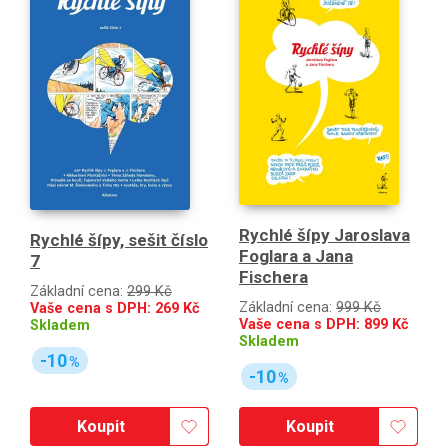
Rychlé šípy Jaroslava
Rychlé šípy, sešit číslo
Foglara a Jana
7
Fischera
Základní cena:
299 Kč
Základní cena:
999 Kč
Vaše cena s DPH:
269
Kč
Vaše cena s DPH:
899
Kč
Skladem
Skladem
-10
%
-10
%
Koupit
Koupit