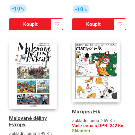
-10
-10
%
%
Koupit
Koupit
Maxipes Fík
Malované dějiny
Základní cena:
269 Kč
Evropy
Vaše cena s DPH:
242
Kč
Skladem
Základní cena:
399 Kč