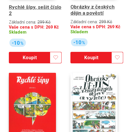
Obrázky z českých
Rychlé šípy, sešit číslo
dějin a pověstí
2
Základní cena:
299 Kč
Základní cena:
299 Kč
Vaše cena s DPH:
269
Kč
Vaše cena s DPH:
269
Kč
Skladem
Skladem
-10
-10
%
%
Koupit
Koupit