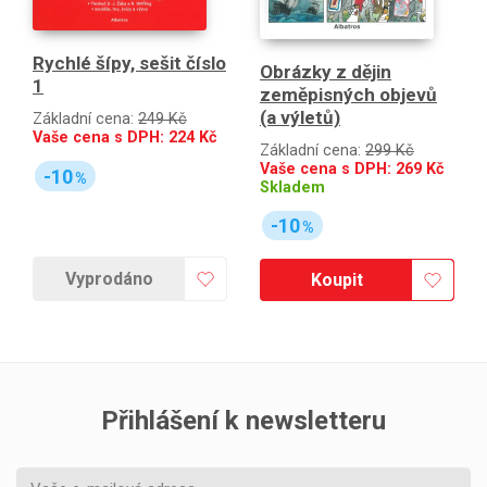
Rychlé šípy, sešit číslo
Obrázky z dějin
1
zeměpisných objevů
(a výletů)
Základní cena:
249 Kč
Vaše cena s DPH:
224
Kč
Základní cena:
299 Kč
Vaše cena s DPH:
269
Kč
-10
%
Skladem
-10
%
Vyprodáno
Koupit
Přihlášení k newsletteru