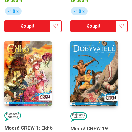
Skladem
Skladem
-10
-10
%
%
Koupit
Koupit
Poštovné
Poštovné
zdarma
zdarma
Modrá CREW 1: Ekhö –
Modrá CREW 19: