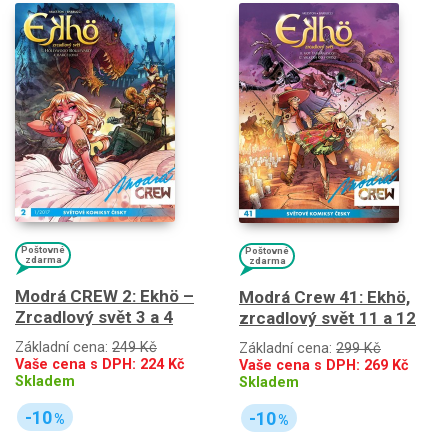
Poštovné
Poštovné
zdarma
zdarma
Modrá CREW 2: Ekhö –
Modrá Crew 41: Ekhö,
Zrcadlový svět 3 a 4
zrcadlový svět 11 a 12
Základní cena:
249 Kč
Základní cena:
299 Kč
Vaše cena s DPH:
224
Kč
Vaše cena s DPH:
269
Kč
Skladem
Skladem
-10
-10
%
%