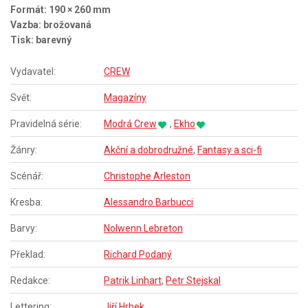
Formát: 190 × 260 mm
Vazba: brožovaná
Tisk: barevný
Vydavatel:
CREW
Svět:
Magazíny
Pravidelná série:
Modrá Crew
,
Ekho
Žánry:
Akční a dobrodružné
,
Fantasy a sci-fi
Scénář:
Christophe Arleston
Kresba:
Alessandro Barbucci
Barvy:
Nolwenn Lebreton
Překlad:
Richard Podaný
Redakce:
Patrik Linhart
,
Petr Stejskal
Lettering:
Jiří Hrbek