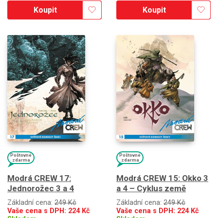
Koupit
Koupit
Poštovné
Poštovné
zdarma
zdarma
Modrá CREW 17:
Modrá CREW 15: Okko 3
Jednorožec 3 a 4
a 4 – Cyklus země
Základní cena:
249 Kč
Základní cena:
249 Kč
Vaše cena s DPH:
224
Kč
Vaše cena s DPH:
224
Kč