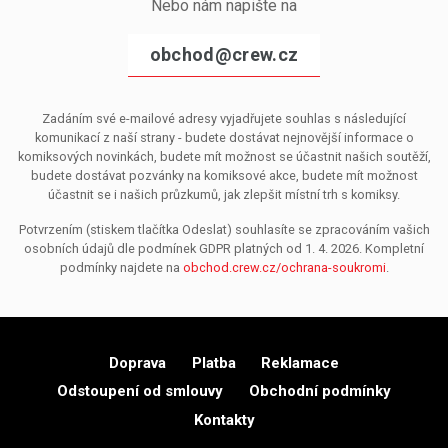
Nebo nám napište na
obchod@crew.cz
Zadáním své e-mailové adresy vyjadřujete souhlas s následující
komunikací z naší strany - budete dostávat nejnovější informace o
komiksových novinkách, budete mít možnost se účastnit našich soutěží,
budete dostávat pozvánky na komiksové akce, budete mít možnost
účastnit se i našich průzkumů, jak zlepšit místní trh s komiksy.
Potvrzením (stiskem tlačítka Odeslat) souhlasíte se zpracováním vašich
osobních údajů dle podmínek GDPR platných od 1. 4. 2026. Kompletní
podmínky najdete na
obchod.crew.cz/ochrana-soukromi
.
Doprava
Platba
Reklamace
Odstoupení od smlouvy
Obchodní podmínky
Kontakty