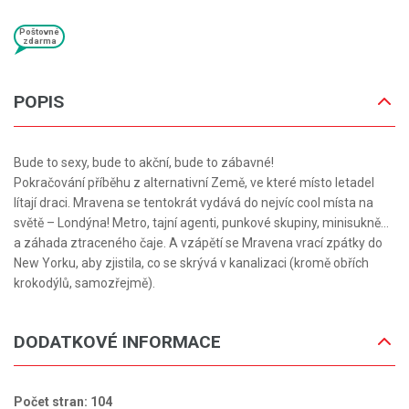
Poštovné
zdarma
POPIS
Bude to sexy, bude to akční, bude to zábavné!
Pokračování příběhu z alternativní Země, ve které místo letadel
lítají draci. Mravena se tentokrát vydává do nejvíc cool místa na
světě – Londýna! Metro, tajní agenti, punkové skupiny, minisukně…
a záhada ztraceného čaje. A vzápětí se Mravena vrací zpátky do
New Yorku, aby zjistila, co se skrývá v kanalizaci (kromě obřích
krokodýlů, samozřejmě).
DODATKOVÉ INFORMACE
Počet stran: 104