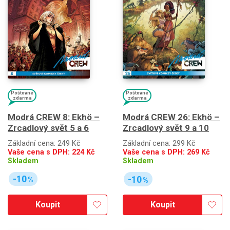
Poštovné
Poštovné
zdarma
zdarma
Modrá CREW 8: Ekhö –
Modrá CREW 26: Ekhö –
Zrcadlový svět 5 a 6
Zrcadlový svět 9 a 10
Základní cena:
249 Kč
Základní cena:
299 Kč
Vaše cena s DPH:
224
Kč
Vaše cena s DPH:
269
Kč
Skladem
Skladem
-10
-10
%
%
Koupit
Koupit