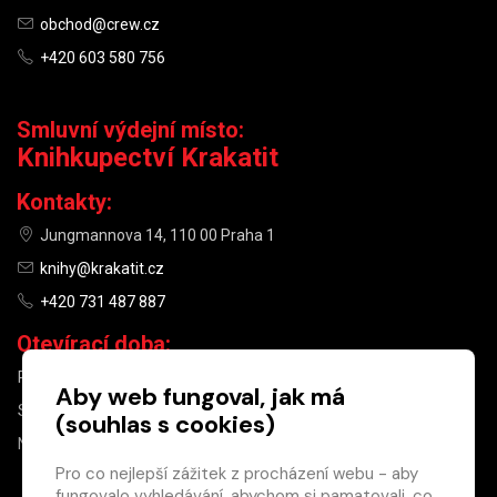
obchod@crew.cz
+420 603 580 756
Smluvní výdejní místo:
Knihkupectví Krakatit
Kontakty:
Jungmannova 14, 110 00 Praha 1
knihy@krakatit.cz
+420 731 487 887
Otevírací doba:
PO–PÁ
9:30–18:30
Aby web fungoval, jak má
SO
10:00–13:00
(souhlas s cookies)
NE
ZAVŘENO
Pro co nejlepší zážitek z procházení webu - aby
fungovalo vyhledávání, abychom si pamatovali, co