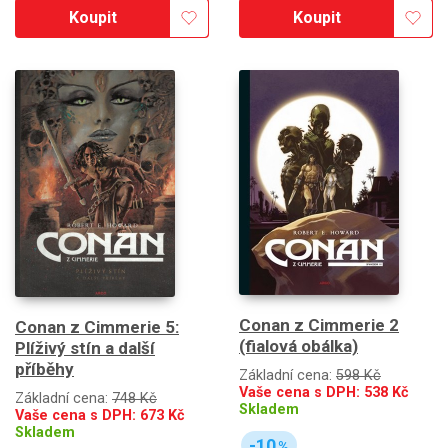
Koupit
Koupit
Conan z Cimmerie 2
Conan z Cimmerie 5:
(fialová obálka)
Plíživý stín a další
příběhy
Základní cena:
598 Kč
Vaše cena s DPH:
538
Kč
Základní cena:
748 Kč
Skladem
Vaše cena s DPH:
673
Kč
Skladem
-10
%