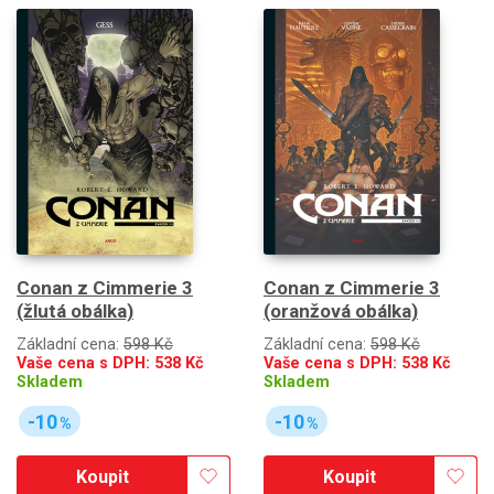
Conan z Cimmerie 3
Conan z Cimmerie 3
(žlutá obálka)
(oranžová obálka)
Základní cena:
598 Kč
Základní cena:
598 Kč
Vaše cena s DPH:
538
Kč
Vaše cena s DPH:
538
Kč
Skladem
Skladem
-10
-10
%
%
Koupit
Koupit