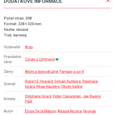
DODATKOVÉ INFORMACE
Počet stran: 208
Formát: 228 × 320 mm
Vazba: vázaná
Tisk: barevný
Vydavatel:
Argo
Pravidelná
Conan z Cimmerie
série:
Žánry:
Akční a dobrodružné
,
Fantasy a sci-fi
Robert E. Howard
,
Sylvain Runberg
,
Stéphane
Scénář:
Girard
,
Régis Hautière
,
Olivier Vatine
Stéphane Girard
,
Didier Cassegrain
,
Jae Kwang
Kresba:
Park
Autor
Éloïse De la Maison
,
Alessia Nocera
,
Hiroyuki