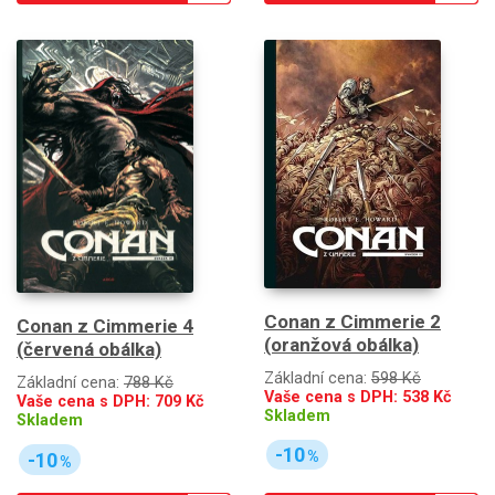
Conan z Cimmerie 2
Conan z Cimmerie 4
(oranžová obálka)
(červená obálka)
Základní cena:
598 Kč
Základní cena:
788 Kč
Vaše cena s DPH:
538
Kč
Vaše cena s DPH:
709
Kč
Skladem
Skladem
-10
%
-10
%