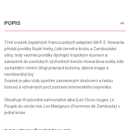
POPIS
Třetí svazek úspěšných francouzských adaptací děl R. E. Howarda
přináší povídky Rudé hřeby, Lidé černého kruhu a Zamboulské
stíny, tedy vesměs povídky dýchající tropickým dusnem a
zasazené do exotických východních končin Howardova světa, kde
za každým rohem číhají prastará božstva, děsivá magie a
nemilosrdný boj.
Svazek je jako vždy opatřen zasvěceným doslovem a řadou
bonusů a výtvarných poct postavě cimmerského bojovníka.
Obsahuje tři původně samostatné alba (Les Clous rouges, Le
Peuple du cercle noir, Les Mangeurs d'hommes de Zamboula) v
jedné knize.