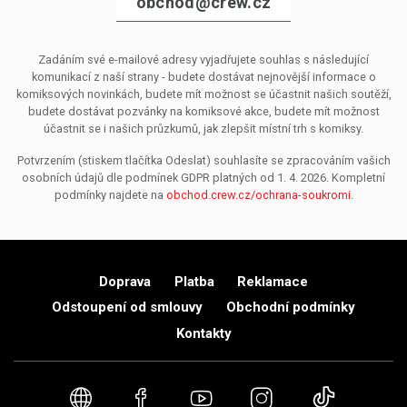
obchod@crew.cz
Zadáním své e-mailové adresy vyjadřujete souhlas s následující
komunikací z naší strany - budete dostávat nejnovější informace o
komiksových novinkách, budete mít možnost se účastnit našich soutěží,
budete dostávat pozvánky na komiksové akce, budete mít možnost
účastnit se i našich průzkumů, jak zlepšit místní trh s komiksy.
Potvrzením (stiskem tlačítka Odeslat) souhlasíte se zpracováním vašich
osobních údajů dle podmínek GDPR platných od 1. 4. 2026. Kompletní
podmínky najdete na
obchod.crew.cz/ochrana-soukromi
.
Doprava
Platba
Reklamace
Odstoupení od smlouvy
Obchodní podmínky
Kontakty
Webové stránky
Facebook
YouTube
Instagram
TikTok