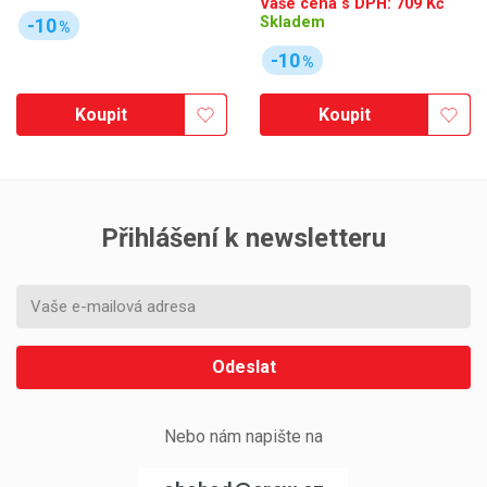
Vaše cena s DPH:
709
Kč
Skladem
-10
%
-10
%
Koupit
Koupit
Přihlášení k newsletteru
Odeslat
Nebo nám napište na