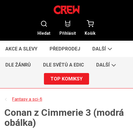
Hledat
Přihlásit
Košík
AKCE A SLEVY
PŘEDPRODEJ
DALŠÍ
DLE ŽÁNRŮ
DLE SVĚTŮ A EDIC
DALŠÍ
TOP KOMIKSY
Fantasy a sci-fi
Conan z Cimmerie 3 (modrá
obálka)