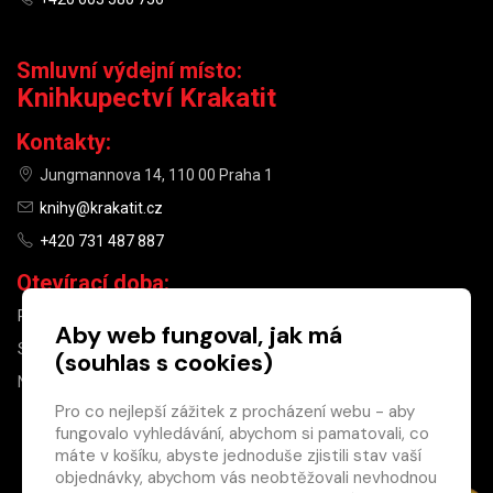
Smluvní výdejní místo:
Knihkupectví Krakatit
Kontakty:
Jungmannova 14, 110 00 Praha 1
knihy@krakatit.cz
+420 731 487 887
Otevírací doba:
PO–PÁ
9:30–18:30
Aby web fungoval, jak má
SO
10:00–13:00
(souhlas s cookies)
NE
ZAVŘENO
Pro co nejlepší zážitek z procházení webu - aby
fungovalo vyhledávání, abychom si pamatovali, co
×
máte v košíku, abyste jednoduše zjistili stav vaší
objednávky, abychom vás neobtěžovali nevhodnou
Máte u nás již