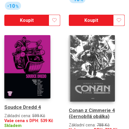
-10
%
Koupit
Koupit
Soudce Dredd 4
Conan z Cimmerie 4
Základní cena:
599 Kč
(černobílá obálka)
Vaše cena s DPH:
539
Kč
Základní cena:
788 Kč
Skladem