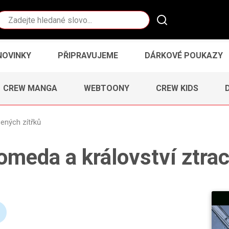
Vyhledávání
NOVINKY
PŘIPRAVUJEME
DÁRKOVÉ POUKAZY
CREW MANGA
WEBTOONY
CREW KIDS
ených zítřků
omeda a království ztrac