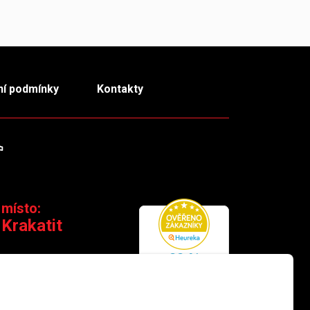
í podmínky
Kontakty
m
TikTok
 místo:
 Krakatit
 110 00 Praha 1
×