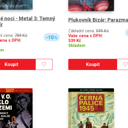
 noci - Metal 3: Temný
Plukovník Bizár: Parazm
ír
Základní cena:
599 Kč
ní cena:
789 Kč
Vaše cena s DPH:
-10
%
ena s DPH:
539
Kč
Skladem
em
Koupit
Koupit