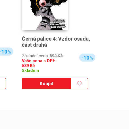
Černá palice 4: Vzdor osudu,
část druhá
-10
%
Základní cena:
599 Kč
-10
%
Vaše cena s DPH:
539
Kč
Skladem
Koupit