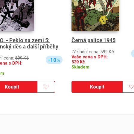
.O. - Peklo na zemi 5:
Černá palice 1945
nský děs a další příběhy
Základní cena:
599 Kč
Vaše cena s DPH:
ní cena:
599 Kč
-10
%
539
Kč
ena s DPH:
Skladem
em
Koupit
Koupit