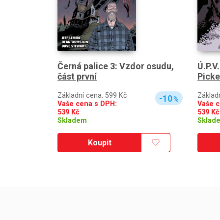
Černá palice 3: Vzdor osudu,
Ú.P.V
část první
Picke
Základní cena:
599 Kč
Základ
-10
%
Vaše cena s DPH:
Vaše c
539
Kč
539
Kč
Skladem
Sklad
Koupit