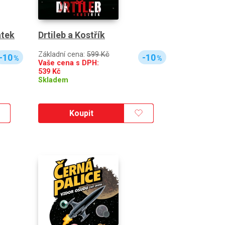
atek
Drtileb a Kostřík
Základní cena:
599 Kč
-10
-10
%
%
Vaše cena s DPH:
539
Kč
Skladem
Koupit