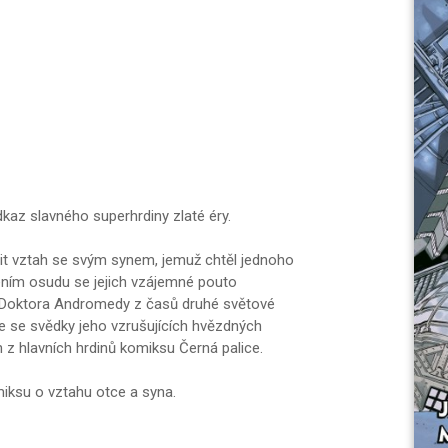
kaz slavného superhrdiny zlaté éry.
vit vztah se svým synem, jemuž chtěl jednoho
zením osudu se jejich vzájemné pouto
y Doktora Andromedy z časů druhé světové
eme se svědky jeho vzrušujících hvězdných
h z hlavních hrdinů komiksu Černá palice.
ksu o vztahu otce a syna.