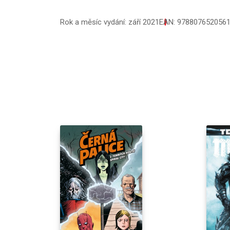
Rok a měsíc vydání: září 2021
EAN: 978807652056