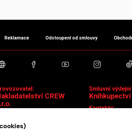
Reklamace
Odstoupení od smlouvy
Obchodn
Webové stránky
Facebook
YouTube
Instagra
rovozovatel:
Smluvní výdejní
akladatelství CREW
Knihkupectví
.r.o.
Kontakty:
ontakty:
Jungmannova 14,
 cookies)
Čáslavská 15/1793, 130 00 Praha 3
knihy@krakatit.cz