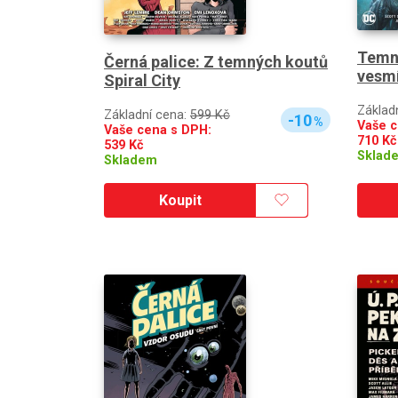
Temné
Černá palice: Z temných koutů
vesm
Spiral City
Základ
Základní cena:
599 Kč
-10
%
Vaše c
Vaše cena s DPH:
710
Kč
539
Kč
Sklad
Skladem
Koupit