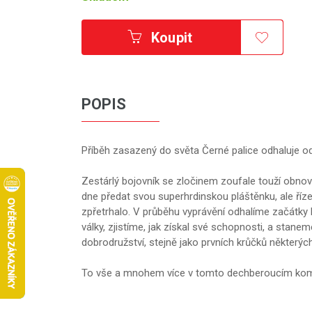
Koupit
POPIS
Příběh zasazený do světa Černé palice odhaluje od
Zestárlý bojovník se zločinem zoufale touží obno
dne předat svou superhrdinskou pláštěnku, ale ří
zpřetrhalo. V průběhu vyprávění odhalíme začátk
války, zjistíme, jak získal své schopnosti, a stan
dobrodružství, stejně jako prvních krůčků některýc
To vše a mnohem více v tomto dechberoucím komi