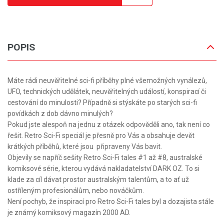
POPIS
Máte rádi neuvěřitelné sci-fi příběhy plné všemožných vynálezů,
UFO, technických udělátek, neuvěřitelných událostí, konspirací či
cestování do minulosti? Případně si stýskáte po starých sci-fi
povídkách z dob dávno minulých?
Pokud jste alespoň na jednu z otázek odpověděli ano, tak není co
řešit. Retro Sci-Fi speciál je přesně pro Vás a obsahuje devět
krátkých příběhů, které jsou připraveny Vás bavit.
Objevily se napříč sešity Retro Sci-Fi tales #1 až #8, australské
komiksové série, kterou vydává nakladatelství DARK OZ. To si
klade za cíl dávat prostor australským talentům, a to ať už
ostříleným profesionálům, nebo nováčkům.
Není pochyb, že inspirací pro Retro Sci-Fi tales byl a dozajista stále
je známý komiksový magazín 2000 AD.