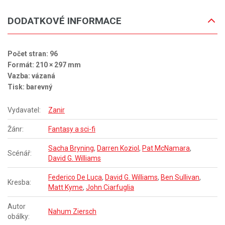
DODATKOVÉ INFORMACE
Počet stran: 96
Formát: 210 × 297 mm
Vazba: vázaná
Tisk: barevný
Vydavatel:
Zanir
Žánr:
Fantasy a sci-fi
Sacha Bryning
,
Darren Koziol
,
Pat McNamara
,
Scénář:
David G. Williams
Federico De Luca
,
David G. Williams
,
Ben Sullivan
,
Kresba:
Matt Kyme
,
John Ciarfuglia
Autor
Nahum Ziersch
obálky: