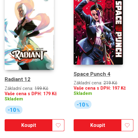
Space Punch 4
Radiant 12
Základní cena:
219 Kč
Vaše cena s DPH:
197
Kč
Základní cena:
199 Kč
Skladem
Vaše cena s DPH:
179
Kč
Skladem
-10
%
-10
%
Koupit
Koupit