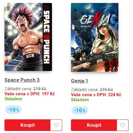
Space Punch 3
Genja 1
Základní cena:
219 Kč
Základní cena:
249 Kč
Vaše cena s DPH:
197
Kč
Vaše cena s DPH:
224
Kč
Skladem
Skladem
-10
-10
%
%
Koupit
Koupit