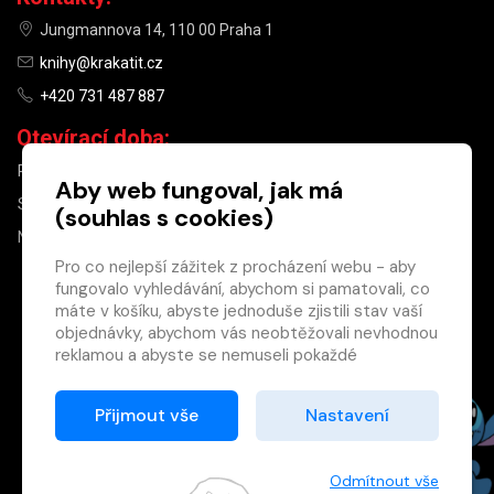
Jungmannova 14, 110 00 Praha 1
knihy@krakatit.cz
+420 731 487 887
Otevírací doba:
PO–PÁ
9:30–18:30
Aby web fungoval, jak má
SO
10:00–13:00
(souhlas s cookies)
NE
ZAVŘENO
Pro co nejlepší zážitek z procházení webu - aby
fungovalo vyhledávání, abychom si pamatovali, co
×
máte v košíku, abyste jednoduše zjistili stav vaší
objednávky, abychom vás neobtěžovali nevhodnou
Máte u nás již
reklamou a abyste se nemuseli pokaždé
registrovaný
přihlašovat.
účet?
Proto od vás potřebujeme souhlas se
Přijmout vše
Nastavení
Registrací získáte slevu
zpracováním souborů cookies
, tj. malých souborů,
na zboží ve výši 15 %
které se dočasně ukládají ve vašem prohlížeči.
a další výhody.
Děkujeme, že nám ho dáte a pomůžete nám tak
Odmítnout vše