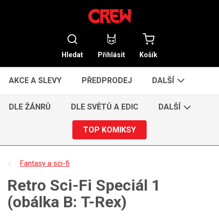
Hledat
Přihlásit
Košík
AKCE A SLEVY
PŘEDPRODEJ
DALŠÍ
DLE ŽÁNRŮ
DLE SVĚTŮ A EDIC
DALŠÍ
TOP KOMIKSY
Fantasy a sci-fi
Retro Sci-Fi Speciál 1
(obálka B: T-Rex)