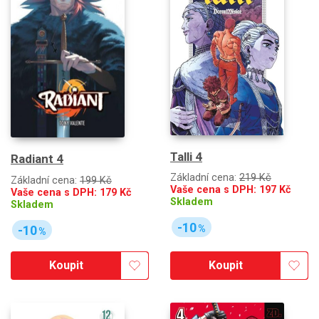
Talli 4
Radiant 4
Základní cena:
219 Kč
Základní cena:
199 Kč
Vaše cena s DPH:
197
Kč
Vaše cena s DPH:
179
Kč
Skladem
Skladem
-10
-10
%
%
Koupit
Koupit