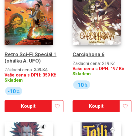
Retro Sci-Fi Speciál 1
Carciphona 6
(obálka A: UFO)
Základní cena:
219 Kč
Vaše cena s DPH:
197
Kč
Základní cena:
399 Kč
Skladem
Vaše cena s DPH:
359
Kč
Skladem
-10
%
-10
%
Koupit
Koupit