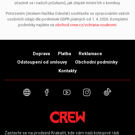
účastnit se i našich průzkumů, jak zlepšit místní trh s komiksy.
Potvrzením (stiskem tlačítka Odeslat) souhlasíte se zpracováním vašich
osobních údajů dle podmínek GDPR platných od 1. 4. 2026. Kompletní
podmínky najdete na
obchod.crew.cz/ochrana-soukromi
.
Doprava
Platba
Reklamace
Odstoupení od smlouvy
Obchodní podmínky
Kontakty
Webové stránky
Facebook
YouTube
Instagram
TikTok
Zastavte se na prodejně Krakatit, kde vám naši kolegové rádi