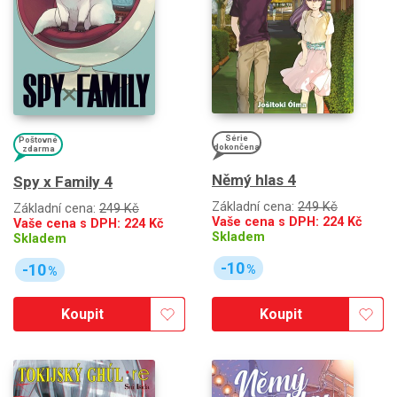
Série
Poštovné
dokončena
zdarma
Němý hlas 4
Spy x Family 4
Základní cena:
249 Kč
Základní cena:
249 Kč
Vaše cena s DPH:
224
Kč
Vaše cena s DPH:
224
Kč
Skladem
Skladem
-10
-10
%
%
Koupit
Koupit