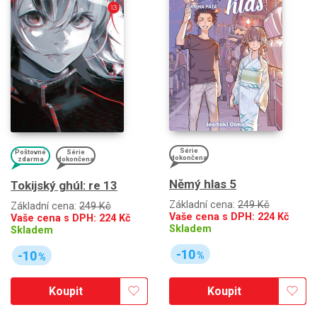
Série
Poštovné
Série
dokončena
zdarma
dokončena
Němý hlas 5
Tokijský ghúl: re 13
Základní cena:
249 Kč
Základní cena:
249 Kč
Vaše cena s DPH:
224
Kč
Vaše cena s DPH:
224
Kč
Skladem
Skladem
-10
-10
%
%
Koupit
Koupit