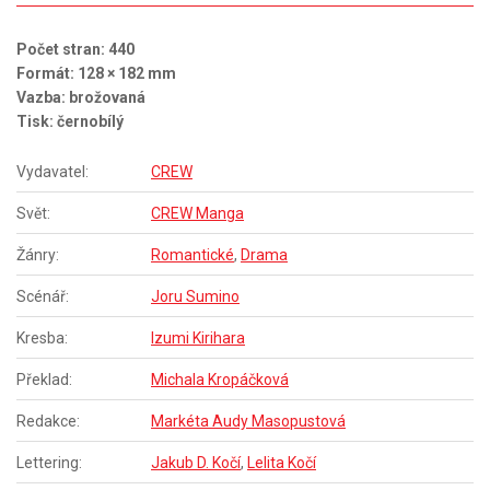
Počet stran: 440
Formát: 128 × 182 mm
Vazba: brožovaná
Tisk: černobílý
Vydavatel:
CREW
Svět:
CREW Manga
Žánry:
Romantické
,
Drama
Scénář:
Joru Sumino
Kresba:
Izumi Kirihara
Překlad:
Michala Kropáčková
Redakce:
Markéta Audy Masopustová
Lettering:
Jakub D. Kočí
,
Lelita Kočí