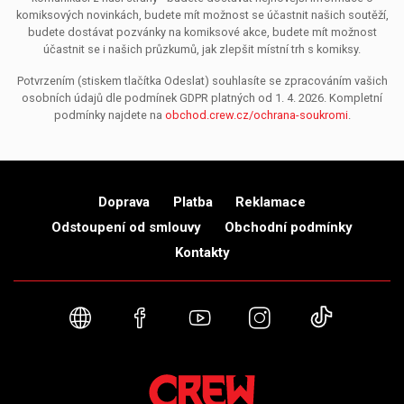
komiksových novinkách, budete mít možnost se účastnit našich soutěží,
budete dostávat pozvánky na komiksové akce, budete mít možnost
účastnit se i našich průzkumů, jak zlepšit místní trh s komiksy.
Potvrzením (stiskem tlačítka Odeslat) souhlasíte se zpracováním vašich
osobních údajů dle podmínek GDPR platných od 1. 4. 2026. Kompletní
podmínky najdete na
obchod.crew.cz/ochrana-soukromi
.
Doprava
Platba
Reklamace
Odstoupení od smlouvy
Obchodní podmínky
Kontakty
Webové stránky
Facebook
YouTube
Instagram
TikTok