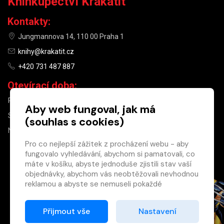
Knihkupectví Krakatit
Kontakty:
Jungmannova 14, 110 00 Praha 1
knihy@krakatit.cz
+420 731 487 887
Otevírací doba:
PO–PÁ
9:30–18:30
Aby web fungoval, jak má
SO
10:00–13:00
(souhlas s cookies)
NE
ZAVŘENO
Pro co nejlepší zážitek z procházení webu - aby
fungovalo vyhledávání, abychom si pamatovali, co
×
máte v košíku, abyste jednoduše zjistili stav vaší
objednávky, abychom vás neobtěžovali nevhodnou
Máte u nás již
reklamou a abyste se nemuseli pokaždé
registrovaný
přihlašovat.
účet?
Proto od vás potřebujeme souhlas se
Přijmout vše
Nastavení
Registrací získáte slevu
zpracováním souborů cookies
, tj. malých souborů,
na zboží ve výši 15 %