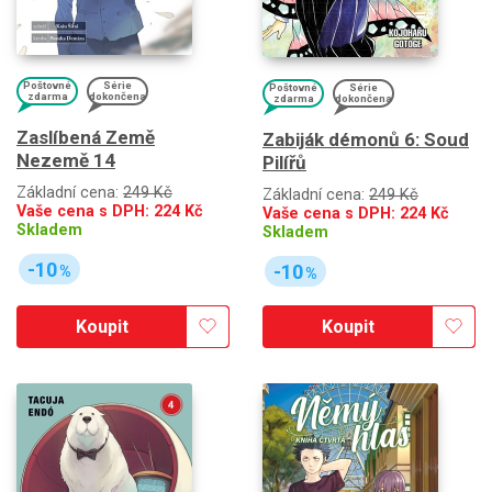
Poštovné
Série
Poštovné
Série
zdarma
dokončena
zdarma
dokončena
Zaslíbená Země
Zabiják démonů 6: Soud
Nezemě 14
Pilířů
Základní cena:
249 Kč
Základní cena:
249 Kč
Vaše cena s DPH:
224
Kč
Vaše cena s DPH:
224
Kč
Skladem
Skladem
-10
-10
%
%
Koupit
Koupit