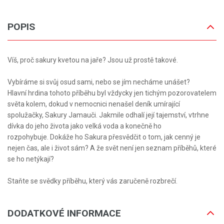
POPIS
Víš, proč sakury kvetou na jaře? Jsou už prostě takové.
Vybíráme si svůj osud sami, nebo se jím necháme unášet?
Hlavní hrdina tohoto příběhu byl vždycky jen tichým pozorovatelem
světa kolem, dokud v nemocnici nenašel deník umírající
spolužačky, Sakury Jamauči. Jakmile odhalí její tajemství, vtrhne
dívka do jeho života jako velká voda a konečně ho
rozpohybuje. Dokáže ho Sakura přesvědčit o tom, jak cenný je
nejen čas, ale i život sám? A že svět není jen seznam příběhů, které
se ho netýkají?
Staňte se svědky příběhu, který vás zaručeně rozbrečí.
DODATKOVÉ INFORMACE