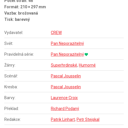
Počet stran: 46
Formát: 210 × 297 mm
Vazba: brožovaná
Tisk: barevný
Vydavatel:
CREW
Svět:
Pan Neporazitelný
Pravidelná série:
Pan Neporazitelný
Žánry:
Superhrdinské
,
Humorné
Scénář:
Pascal Jousselin
Kresba:
Pascal Jousselin
Barvy:
Laurence Croix
Překlad:
Richard Podaný
Redakce:
Patrik Linhart
,
Petr Stejskal