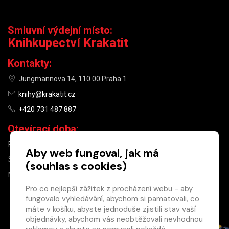
Smluvní výdejní místo:
Knihkupectví Krakatit
Kontakty:
Jungmannova 14, 110 00 Praha 1
knihy@krakatit.cz
+420 731 487 887
Otevírací doba:
PO–PÁ
9:30–18:30
Aby web fungoval, jak má
SO
10:00–13:00
(souhlas s cookies)
NE
ZAVŘENO
Pro co nejlepší zážitek z procházení webu - aby
fungovalo vyhledávání, abychom si pamatovali, co
×
máte v košíku, abyste jednoduše zjistili stav vaší
objednávky, abychom vás neobtěžovali nevhodnou
Máte u nás již