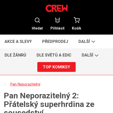
Hledat
Přihlásit
Košík
AKCE A SLEVY
PŘEDPRODEJ
DALŠÍ
DLE ŽÁNRŮ
DLE SVĚTŮ A EDIC
DALŠÍ
TOP KOMIKSY
Pan Neporazitelný
Pan Neporazitelný 2:
Přátelský superhrdina ze
sousedství