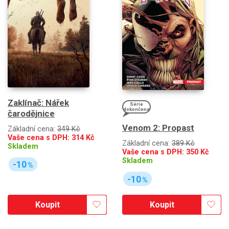
Zaklínač: Nářek
Série
dokončena
čarodějnice
Venom 2: Propast
Základní cena:
349 Kč
Vaše cena s DPH:
314
Kč
Základní cena:
389 Kč
Skladem
Vaše cena s DPH:
350
Kč
Skladem
-10
%
-10
%
Koupit
Koupit