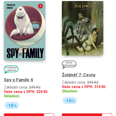
Série
dokončena
Poštovné
zdarma
Žoldnéř 7: Cesta
Spy x Family 4
Základní cena:
349 Kč
Vaše cena s DPH:
314
Kč
Základní cena:
249 Kč
Skladem
Vaše cena s DPH:
224
Kč
Skladem
-10
%
-10
%