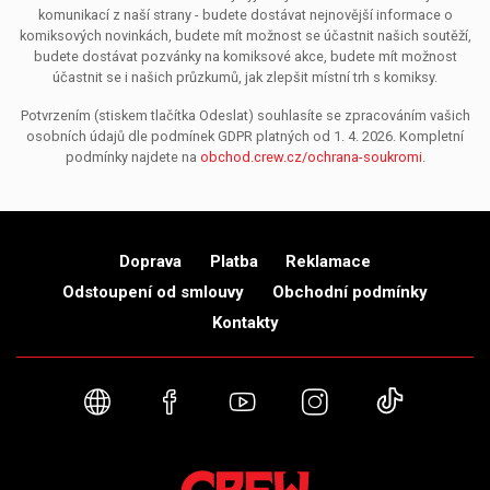
komunikací z naší strany - budete dostávat nejnovější informace o
komiksových novinkách, budete mít možnost se účastnit našich soutěží,
budete dostávat pozvánky na komiksové akce, budete mít možnost
účastnit se i našich průzkumů, jak zlepšit místní trh s komiksy.
Potvrzením (stiskem tlačítka Odeslat) souhlasíte se zpracováním vašich
osobních údajů dle podmínek GDPR platných od 1. 4. 2026. Kompletní
podmínky najdete na
obchod.crew.cz/ochrana-soukromi
.
Doprava
Platba
Reklamace
Odstoupení od smlouvy
Obchodní podmínky
Kontakty
Webové stránky
Facebook
YouTube
Instagram
TikTok