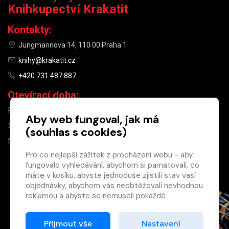
Knihkupectví Krakatit
Kontakty:
Jungmannova 14, 110 00 Praha 1
knihy@krakatit.cz
+420 731 487 887
Otevírací doba:
PO–PÁ
9:30–18:30
Aby web fungoval, jak má
SO
10:00–13:00
(souhlas s cookies)
NE
ZAVŘENO
Pro co nejlepší zážitek z procházení webu - aby
fungovalo vyhledávání, abychom si pamatovali, co
×
máte v košíku, abyste jednoduše zjistili stav vaší
objednávky, abychom vás neobtěžovali nevhodnou
Máte u nás již
reklamou a abyste se nemuseli pokaždé
registrovaný
přihlašovat.
účet?
Proto od vás potřebujeme souhlas se
Přijmout vše
Nastavení
Registrací získáte slevu