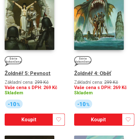
Série
Série
dokončena
dokončena
Žoldnéř 5: Pevnost
Žoldnéř 4: Oběť
Základní cena:
299 Kč
Základní cena:
299 Kč
Vaše cena s DPH:
269
Kč
Vaše cena s DPH:
269
Kč
Skladem
Skladem
-10
-10
%
%
Koupit
Koupit