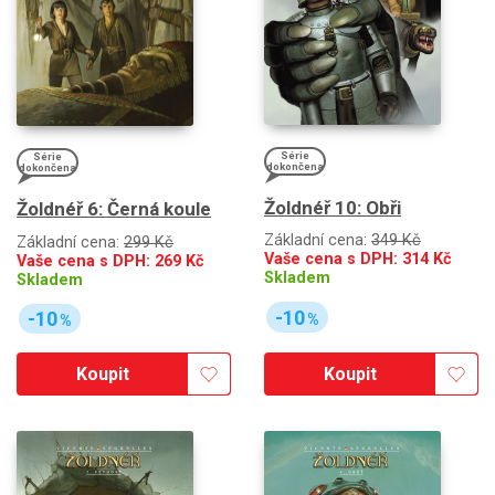
Série
Série
dokončena
dokončena
Žoldnéř 10: Obři
Žoldnéř 6: Černá koule
Základní cena:
349 Kč
Základní cena:
299 Kč
Vaše cena s DPH:
314
Kč
Vaše cena s DPH:
269
Kč
Skladem
Skladem
-10
-10
%
%
Koupit
Koupit