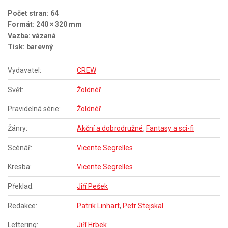
Počet stran: 64
Formát: 240 × 320 mm
Vazba: vázaná
Tisk: barevný
Vydavatel:
CREW
Svět:
Žoldnéř
Pravidelná série:
Žoldnéř
Žánry:
Akční a dobrodružné
,
Fantasy a sci-fi
Scénář:
Vicente Segrelles
Kresba:
Vicente Segrelles
Překlad:
Jiří Pešek
Redakce:
Patrik Linhart
,
Petr Stejskal
Lettering:
Jiří Hrbek