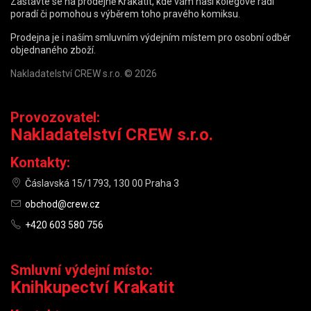
Zastavte se na prodejně Krakatit, kde vám naši kolegové rádi
poradí či pomohou s výběrem toho pravého komiksu.
Prodejna je i naším smluvním výdejním místem pro osobní odběr
objednaného zboží.
Nakladatelství CREW s.r.o. © 2026
Provozovatel:
Nakladatelství CREW s.r.o.
Kontakty:
Čáslavská 15/1793, 130 00 Praha 3
obchod@crew.cz
+420 603 580 756
Smluvní výdejní místo:
Knihkupectví Krakatit