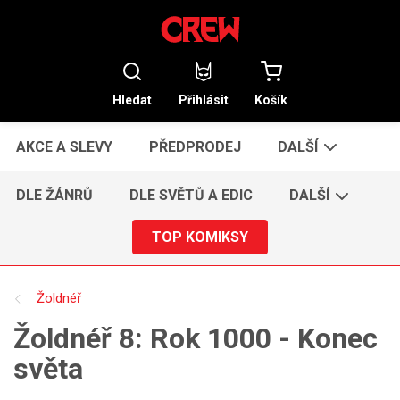
Hledat
Přihlásit
Košík
AKCE A SLEVY
PŘEDPRODEJ
DALŠÍ
DLE ŽÁNRŮ
DLE SVĚTŮ A EDIC
DALŠÍ
TOP KOMIKSY
Žoldnéř
Žoldnéř 8: Rok 1000 - Konec
světa