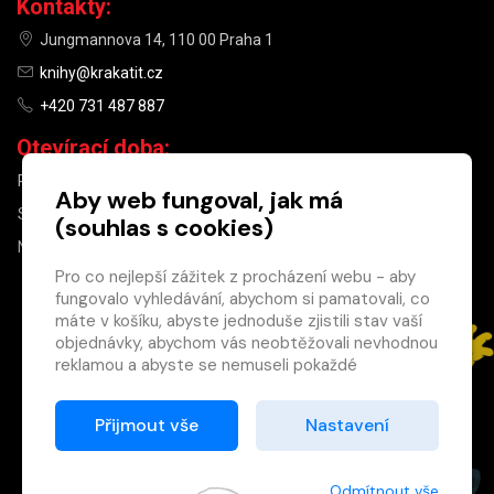
Kontakty:
Jungmannova 14, 110 00 Praha 1
knihy@krakatit.cz
+420 731 487 887
Otevírací doba:
PO–PÁ
9:30–18:30
Aby web fungoval, jak má
SO
10:00–13:00
(souhlas s cookies)
NE
ZAVŘENO
Pro co nejlepší zážitek z procházení webu - aby
fungovalo vyhledávání, abychom si pamatovali, co
×
máte v košíku, abyste jednoduše zjistili stav vaší
objednávky, abychom vás neobtěžovali nevhodnou
Máte u nás již
reklamou a abyste se nemuseli pokaždé
registrovaný
přihlašovat.
účet?
Proto od vás potřebujeme souhlas se
Přijmout vše
Nastavení
Registrací získáte slevu
zpracováním souborů cookies
, tj. malých souborů,
na zboží ve výši 15 %
které se dočasně ukládají ve vašem prohlížeči.
a další výhody.
Děkujeme, že nám ho dáte a pomůžete nám tak
Odmítnout vše