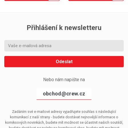
Přihlášení k newsletteru
Odeslat
Nebo nám napište na
obchod@crew.cz
Zadáním své e-mailové adresy vyjadřujete souhlas s následující
komunikací z naší strany - budete dostávat nejnovější informace o
komiksových novinkách, budete mít možnost se účastnit našich soutěží,
budete dostávat pozvánky na komiksové akce, budete mít možnost