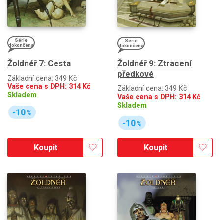
Série
Série
dokončena
dokončena
Žoldnéř 7: Cesta
Žoldnéř 9: Ztracení
předkové
Základní cena:
349 Kč
Vaše cena s DPH:
314
Kč
Základní cena:
349 Kč
Skladem
Vaše cena s DPH:
314
Kč
Skladem
-10
%
-10
%
Koupit
Koupit