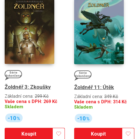
Série
Série
dokončena
dokončena
Žoldnéř 3: Zkoušky
Žoldnéř 11: Útěk
Základní cena:
299 Kč
Základní cena:
349 Kč
Vaše cena s DPH:
269
Kč
Vaše cena s DPH:
314
Kč
Skladem
Skladem
-10
-10
%
%
Koupit
Koupit