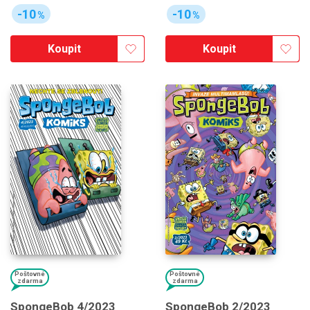
-10
-10
%
%
Koupit
Koupit
Poštovné
Poštovné
zdarma
zdarma
SpongeBob 2/2023
SpongeBob 4/2023