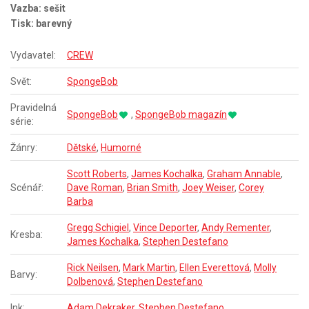
Vazba: sešit
Tisk: barevný
Vydavatel:
CREW
Svět:
SpongeBob
Pravidelná
SpongeBob
,
SpongeBob magazín
série:
Žánry:
Dětské
,
Humorné
Scott Roberts
,
James Kochalka
,
Graham Annable
,
Scénář:
Dave Roman
,
Brian Smith
,
Joey Weiser
,
Corey
Barba
Gregg Schigiel
,
Vince Deporter
,
Andy Rementer
,
Kresba:
James Kochalka
,
Stephen Destefano
Rick Neilsen
,
Mark Martin
,
Ellen Everettová
,
Molly
Barvy:
Dolbenová
,
Stephen Destefano
Ink:
Adam Dekraker
,
Stephen Destefano