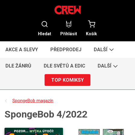
Hledat
Přihlásit
Košík
AKCE A SLEVY
PŘEDPRODEJ
DALŠÍ
DLE ŽÁNRŮ
DLE SVĚTŮ A EDIC
DALŠÍ
TOP KOMIKSY
SpongeBob magazín
SpongeBob 4/2022