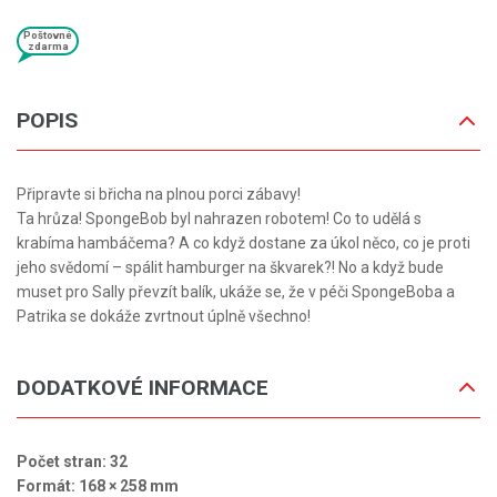
Poštovné
zdarma
POPIS
Připravte si břicha na plnou porci zábavy!
Ta hrůza! SpongeBob byl nahrazen robotem! Co to udělá s
krabíma hambáčema? A co když dostane za úkol něco, co je proti
jeho svědomí – spálit hamburger na škvarek?! No a když bude
muset pro Sally převzít balík, ukáže se, že v péči SpongeBoba a
Patrika se dokáže zvrtnout úplně všechno!
DODATKOVÉ INFORMACE
Počet stran: 32
Formát: 168 × 258 mm