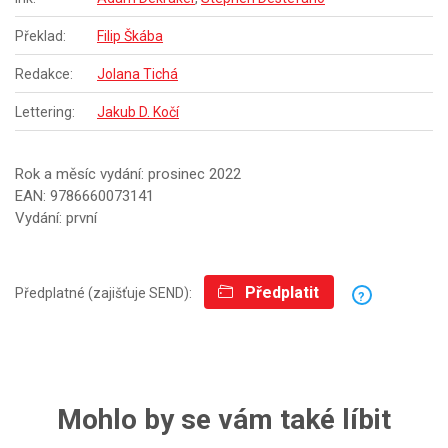
Překlad:
Filip Škába
Redakce:
Jolana Tichá
Lettering:
Jakub D. Kočí
Rok a měsíc vydání: prosinec 2022
EAN: 9786660073141
Vydání: první
Předplatit
Předplatné (zajišťuje SEND):
?
Mohlo by se vám také líbit