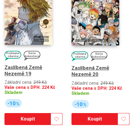
Poštovné
Série
Poštovné
Série
zdarma
dokončena
zdarma
dokončena
Zaslíbená Země
Zaslíbená Země
Nezemě 19
Nezemě 20
Základní cena:
249 Kč
Základní cena:
249 Kč
Vaše cena s DPH:
224
Kč
Vaše cena s DPH:
224
Kč
Skladem
Skladem
-10
-10
%
%
Koupit
Koupit