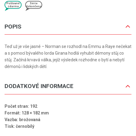
Poštovné
Série
zdarma
dokončena
POPIS
Teď už je vše jasné – Norman se rozhodl na Emmu a Raye nečekat
a s pomocí bývalého lorda Girana hodlá vyhubit démony stůj co
stůj. Začíná krvavá válka, jejíž výsledek rozhodne o bytí a nebytí
démonů i lidských dětí.
DODATKOVÉ INFORMACE
Počet stran: 192
Formát: 128 × 182 mm
Vazba: brožovaná
Tisk: černobílý