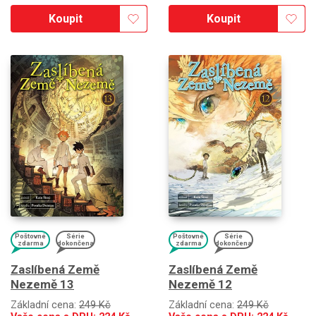
Koupit
Koupit
Poštovné
Série
Poštovné
Série
zdarma
dokončena
zdarma
dokončena
Zaslíbená Země
Zaslíbená Země
Nezemě 13
Nezemě 12
Základní cena:
249 Kč
Základní cena:
249 Kč