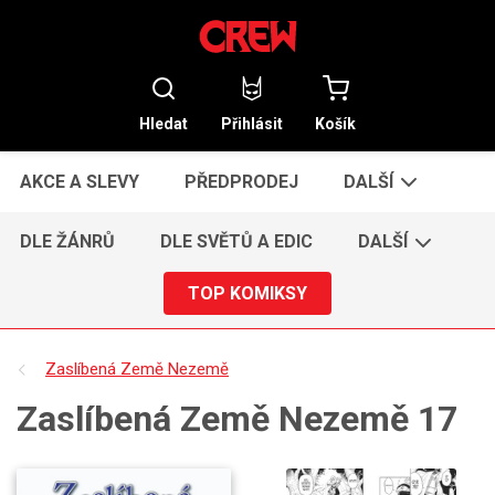
Hledat
Přihlásit
Košík
AKCE A SLEVY
PŘEDPRODEJ
DALŠÍ
DLE ŽÁNRŮ
DLE SVĚTŮ A EDIC
DALŠÍ
TOP KOMIKSY
Zaslíbená Země Nezemě
Zaslíbená Země Nezemě 17