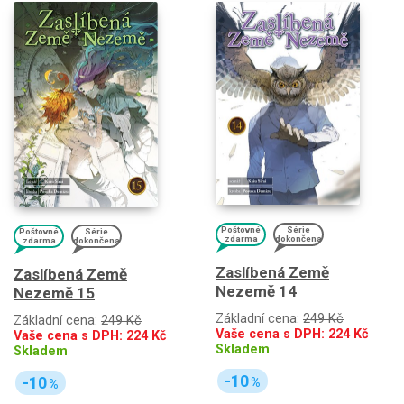
Poštovné
Série
Poštovné
Série
zdarma
dokončena
zdarma
dokončena
Zaslíbená Země
Zaslíbená Země
Nezemě 14
Nezemě 15
Základní cena:
249 Kč
Základní cena:
249 Kč
Vaše cena s DPH:
224
Kč
Vaše cena s DPH:
224
Kč
Skladem
Skladem
-10
-10
%
%