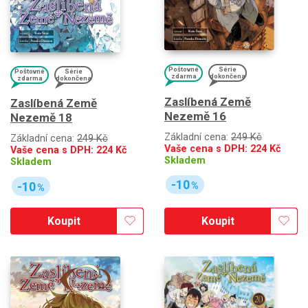
Poštovné
Série
Poštovné
Série
zdarma
dokončena
zdarma
dokončena
Zaslíbená Země
Zaslíbená Země
Nezemě 16
Nezemě 18
Základní cena:
249 Kč
Základní cena:
249 Kč
Vaše cena s DPH:
224
Kč
Vaše cena s DPH:
224
Kč
Skladem
Skladem
-10
-10
%
%
Koupit
Koupit