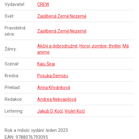
Vydavatel:
CREW
Svět:
Zaslíbená Země Nezemě
Pravidelná
Zaslíbená Země Nezemě
série:
Akční a dobrodružné
,
Horor, zombie, thriller
,
Má
Žánry:
anime
Scénář:
Kaiu Širai
Kresba:
Posuka Demizu
Překlad:
Anna Křivánková
Redakce:
Andrea Nekvapilová
Lettering:
Jakub D. Kočí
,
Violet Kočí
Rok a měsíc vydání: leden 2023
EAN: 9788076793095