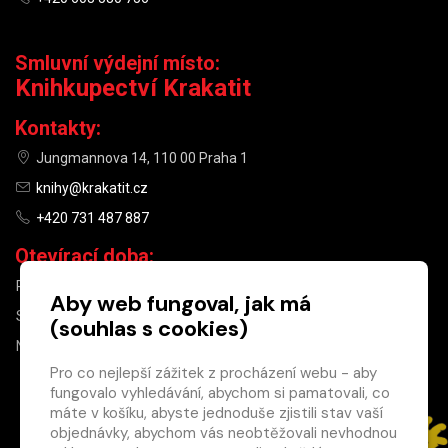
Smluvní výdejní místo:
Knihkupectví Krakatit
Kontakty:
Jungmannova 14, 110 00 Praha 1
knihy@krakatit.cz
+420 731 487 887
Otevírací doba:
PO–PÁ
9:30–18:30
Aby web fungoval, jak má
SO
10:00–13:00
(souhlas s cookies)
NE
ZAVŘENO
Pro co nejlepší zážitek z procházení webu - aby
fungovalo vyhledávání, abychom si pamatovali, co
×
máte v košíku, abyste jednoduše zjistili stav vaší
objednávky, abychom vás neobtěžovali nevhodnou
Máte u nás již