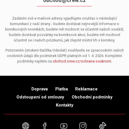
obchod@crew.cz
Zadáním své e-mailové adresy vyjadřujete souhlas s následující
komunikací z naší strany - budete dostávat nejnovější informace o
komiksových novinkách, budete mít možnost se účastnit našich soutěží,
budete dostávat pozvánky na komiksové akce, budete mít možnost
účastnit se i našich průzkumů, jak zlepšit místní trh s komiksy.
Potvrzením (stiskem tlačítka Odeslat) souhlasíte se zpracováním vašich
osobních údajů dle podmínek GDPR platných od 1. 4. 2026. Kompletní
podmínky najdete na
obchod.crew.cz/ochrana-soukromi
.
Doprava
Platba
Reklamace
Odstoupení od smlouvy
Obchodní podmínky
Kontakty
Webové stránky
Facebook
YouTube
Instagram
TikTok