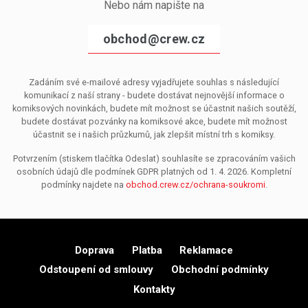
Nebo nám napište na
obchod@crew.cz
Zadáním své e-mailové adresy vyjadřujete souhlas s následující
komunikací z naší strany - budete dostávat nejnovější informace o
komiksových novinkách, budete mít možnost se účastnit našich soutěží,
budete dostávat pozvánky na komiksové akce, budete mít možnost
účastnit se i našich průzkumů, jak zlepšit místní trh s komiksy.
Potvrzením (stiskem tlačítka Odeslat) souhlasíte se zpracováním vašich
osobních údajů dle podmínek GDPR platných od 1. 4. 2026. Kompletní
podmínky najdete na
obchod.crew.cz/ochrana-soukromi
.
Doprava
Platba
Reklamace
Odstoupení od smlouvy
Obchodní podmínky
Kontakty