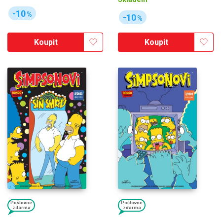
-10
%
-10
%
Koupit
Koupit
Poštovné
Poštovné
zdarma
zdarma