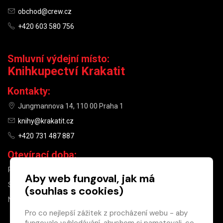
obchod@crew.cz
+420 603 580 756
Smluvní výdejní místo:
Knihkupectví Krakatit
Kontakty:
Jungmannova 14, 110 00 Praha 1
knihy@krakatit.cz
+420 731 487 887
Otevírací doba:
PO–PÁ
9:30–18:30
Aby web fungoval, jak má
SO
10:00–13:00
(souhlas s cookies)
NE
ZAVŘENO
Pro co nejlepší zážitek z procházení webu - aby