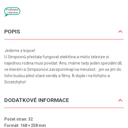
Poštovné
zdarma
POPIS
Jedeme z kopce!
U Simpsonů přestala fungovat elektřina a místo televize si
najednou rodina musí povídat. Ano, máme tady jeden speciální díl,
ve kterém si Simpsonovi zavzpomínají na minulost… jen se jim do
toho budou plést staré seriály a filmy. A dojde i na Itchyho a
Scratchyho!
DODATKOVÉ INFORMACE
Počet stran: 32
Formát: 168 × 258 mm