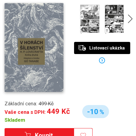
Listovací ukázka
?
Základní cena:
499 Kč
449 Kč
-10
%
Vaše cena s DPH:
Skladem
Koupit