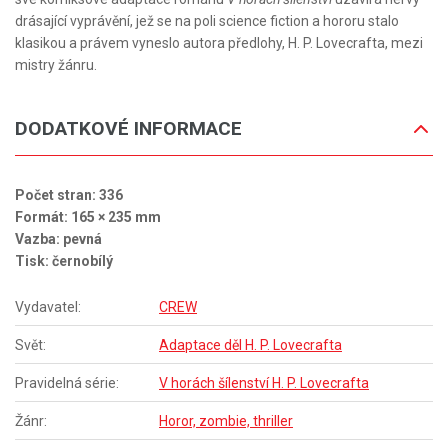
drásající vyprávění, jež se na poli science fiction a hororu stalo
klasikou a právem vyneslo autora předlohy, H. P. Lovecrafta, mezi
mistry žánru.
DODATKOVÉ INFORMACE
Počet stran: 336
Formát: 165 × 235 mm
Vazba: pevná
Tisk: černobílý
Vydavatel:
CREW
Svět:
Adaptace děl H. P. Lovecrafta
Pravidelná série:
V horách šílenství H. P. Lovecrafta
Žánr:
Horor, zombie, thriller