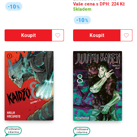
Vaše cena s DPH:
224
Kč
-10
%
Skladem
-10
%
Koupit
Koupit
Poštovné
Poštovné
zdarma
zdarma