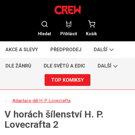
Hledat
Přihlásit
Košík
AKCE A SLEVY
PŘEDPRODEJ
DALŠÍ
DLE ŽÁNRŮ
DLE SVĚTŮ A EDIC
DALŠÍ
TOP KOMIKSY
Adaptace děl H. P. Lovecrafta
V horách šílenství H. P.
Lovecrafta 2