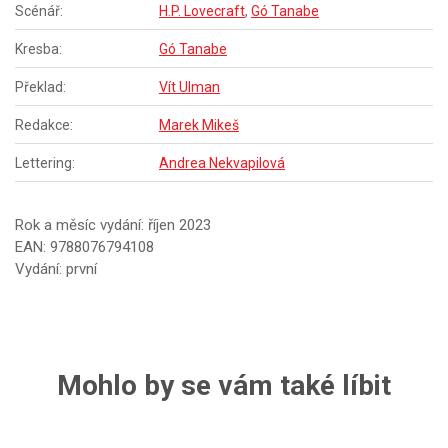
Scénář:
H.P. Lovecraft
,
Gó Tanabe
Kresba:
Gó Tanabe
Překlad:
Vít Ulman
Redakce:
Marek Mikeš
Lettering:
Andrea Nekvapilová
Rok a měsíc vydání: říjen 2023
EAN: 9788076794108
Vydání: první
Mohlo by se vám také líbit