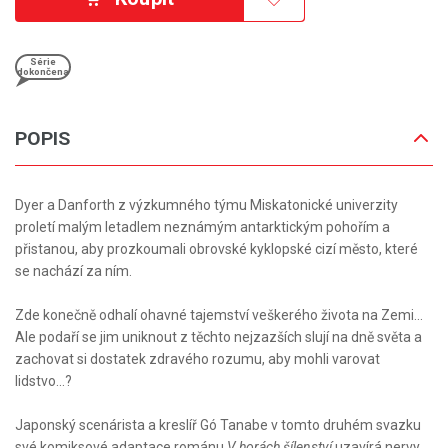
Série
dokončena
POPIS
Dyer a Danforth z výzkumného týmu Miskatonické univerzity
proletí malým letadlem neznámým antarktickým pohořím a
přistanou, aby prozkoumali obrovské kyklopské cizí město, které
se nachází za ním.
Zde konečně odhalí ohavné tajemství veškerého života na Zemi...
Ale podaří se jim uniknout z těchto nejzazších slují na dně světa a
zachovat si dostatek zdravého rozumu, aby mohli varovat
lidstvo...?
Japonský scenárista a kreslíř Gó Tanabe v tomto druhém svazku
své komiksové adaptace románu
V horách šílenství
uzavírá nervy