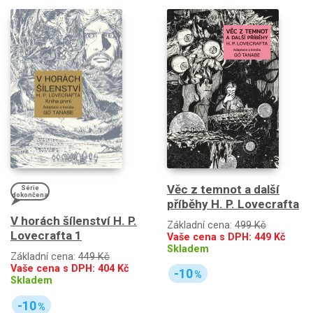
Věc z temnot a další
Série
dokončena
příběhy H. P. Lovecrafta
V horách šílenství H. P.
Základní cena:
499 Kč
Lovecrafta 1
Vaše cena s DPH:
449
Kč
Skladem
Základní cena:
449 Kč
Vaše cena s DPH:
404
Kč
-10
%
Skladem
-10
%