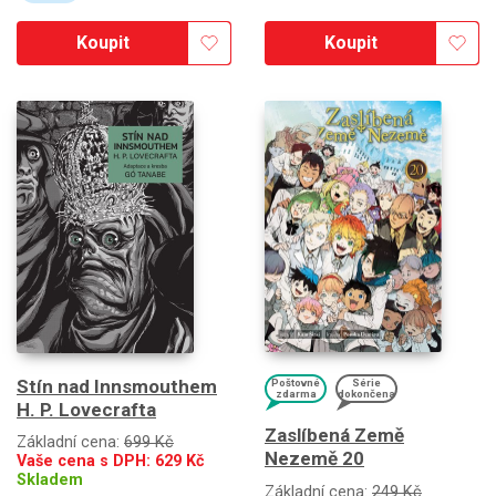
Koupit
Koupit
Stín nad Innsmouthem
Poštovné
Série
zdarma
dokončena
H. P. Lovecrafta
Zaslíbená Země
Základní cena:
699 Kč
Nezemě 20
Vaše cena s DPH:
629
Kč
Skladem
Základní cena:
249 Kč