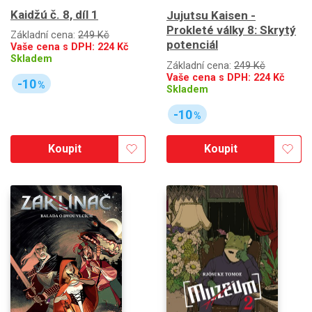
Kaidžú č. 8, díl 1
Jujutsu Kaisen -
Prokleté války 8: Skrytý
Základní cena:
249 Kč
potenciál
Vaše cena s DPH:
224
Kč
Skladem
Základní cena:
249 Kč
Vaše cena s DPH:
224
Kč
-10
%
Skladem
-10
%
Koupit
Koupit