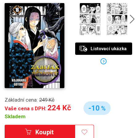
Listovací ukázka
?
Základní cena:
249 Kč
224 Kč
-10
%
Vaše cena s DPH:
Skladem
Koupit