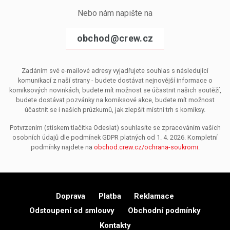
Nebo nám napište na
obchod@crew.cz
Zadáním své e-mailové adresy vyjadřujete souhlas s následující
komunikací z naší strany - budete dostávat nejnovější informace o
komiksových novinkách, budete mít možnost se účastnit našich soutěží,
budete dostávat pozvánky na komiksové akce, budete mít možnost
účastnit se i našich průzkumů, jak zlepšit místní trh s komiksy.
Potvrzením (stiskem tlačítka Odeslat) souhlasíte se zpracováním vašich
osobních údajů dle podmínek GDPR platných od 1. 4. 2026. Kompletní
podmínky najdete na
obchod.crew.cz/ochrana-soukromi
.
Doprava
Platba
Reklamace
Odstoupení od smlouvy
Obchodní podmínky
Kontakty