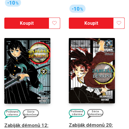
-10
%
-10
%
Koupit
Koupit
Poštovné
Série
Poštovné
Série
zdarma
dokončena
zdarma
dokončena
Zabiják démonů 20:
Zabiják démonů 12: