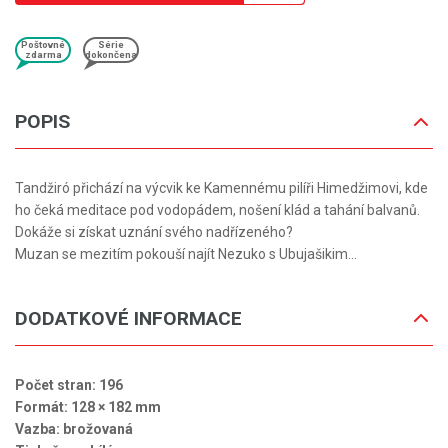
Poštovné
Série
zdarma
dokončena
POPIS
Tandžiró přichází na výcvik ke Kamennému pilíři Himedžimovi, kde
ho čeká meditace pod vodopádem, nošení klád a tahání balvanů.
Dokáže si získat uznání svého nadřízeného?
Muzan se mezitím pokouší najít Nezuko s Ubujašikim…
DODATKOVÉ INFORMACE
Počet stran: 196
Formát: 128 × 182 mm
Vazba: brožovaná