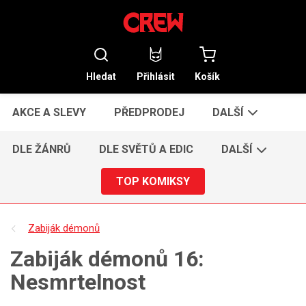
Hledat
Přihlásit
Košík
AKCE A SLEVY
PŘEDPRODEJ
DALŠÍ
DLE ŽÁNRŮ
DLE SVĚTŮ A EDIC
DALŠÍ
TOP KOMIKSY
Zabiják démonů
Zabiják démonů 16:
Nesmrtelnost