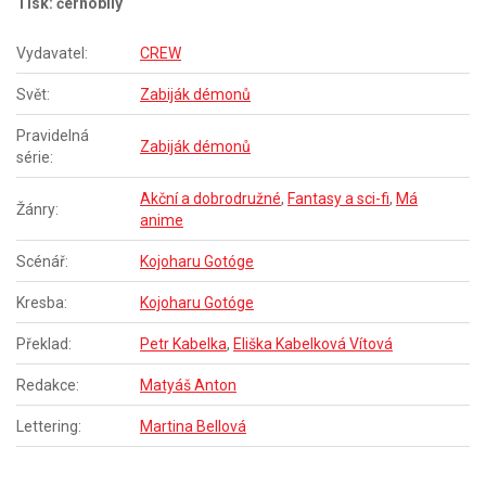
Tisk: černobílý
Vydavatel:
CREW
Svět:
Zabiják démonů
Pravidelná
Zabiják démonů
série:
Akční a dobrodružné
,
Fantasy a sci-fi
,
Má
Žánry:
anime
Scénář:
Kojoharu Gotóge
Kresba:
Kojoharu Gotóge
Překlad:
Petr Kabelka
,
Eliška Kabelková Vítová
Redakce:
Matyáš Anton
Lettering:
Martina Bellová