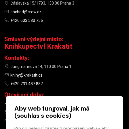
Čáslavská 15/1793, 130 00 Praha 3
obchod@crew.cz
+420 603 580 756
Smluvní výdejní místo:
Knihkupectví Krakatit
Kontakty:
Jungmannova 14, 110 00 Praha 1
knihy@krakatit.cz
+420 731 487 887
Otevírací doba:
PO–PÁ
9:30–18:30
Aby web fungoval, jak má
SO
10:00–13:00
(souhlas s cookies)
NE
ZAVŘENO
Pro co nejlepší zážitek z procházení webu - aby