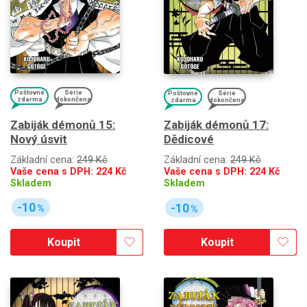
Poštovné
Série
Poštovné
Série
zdarma
dokončena
zdarma
dokončena
Zabiják démonů 15:
Zabiják démonů 17:
Nový úsvit
Dědicové
Základní cena:
249 Kč
Základní cena:
249 Kč
Vaše cena s DPH:
224
Kč
Vaše cena s DPH:
224
Kč
Skladem
Skladem
-10
-10
%
%
Koupit
Koupit