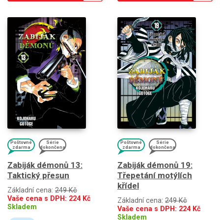
Poštovné
Série
Poštovné
Série
zdarma
dokončena
zdarma
dokončena
Zabiják démonů 13:
Zabiják démonů 19:
Taktický přesun
Třepetání motýlích
křídel
Základní cena:
249 Kč
Vaše cena s DPH:
224
Kč
Základní cena:
249 Kč
Skladem
Vaše cena s DPH:
224
Kč
Skladem