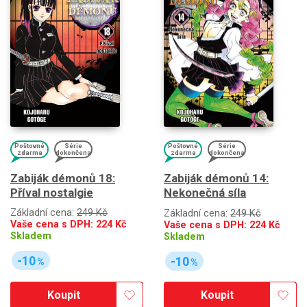
Poštovné
Série
Poštovné
Série
zdarma
dokončena
zdarma
dokončena
Zabiják démonů 18:
Zabiják démonů 14:
Příval nostalgie
Nekonečná síla
Základní cena:
249 Kč
Základní cena:
249 Kč
Vaše cena s DPH:
224
Kč
Vaše cena s DPH:
224
Kč
Skladem
Skladem
-10
-10
%
%
Koupit
Koupit