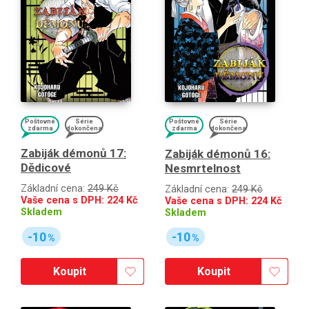
Poštovné
Série
Poštovné
Série
zdarma
dokončena
zdarma
dokončena
Zabiják démonů 17:
Zabiják démonů 16:
Dědicové
Nesmrtelnost
Základní cena:
249 Kč
Základní cena:
249 Kč
Vaše cena s DPH:
224
Kč
Vaše cena s DPH:
224
Kč
Skladem
Skladem
-10
-10
%
%
Koupit
Koupit