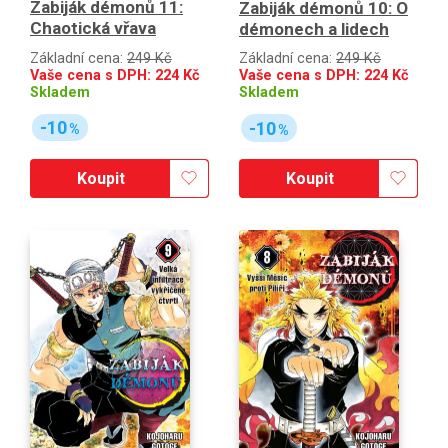
Zabiják démonů 11:
Zabiják démonů 10: O
Chaotická vřava
démonech a lidech
Základní cena:
249 Kč
Základní cena:
249 Kč
Vaše cena s DPH:
224
Kč
Vaše cena s DPH:
224
Kč
Skladem
Skladem
-10
-10
%
%
Koupit
Koupit