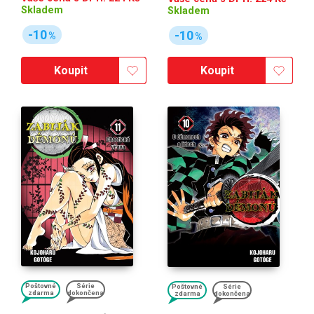
Skladem
Skladem
-10
-10
%
%
Koupit
Koupit
Poštovné
Série
Poštovné
Série
zdarma
dokončena
zdarma
dokončena