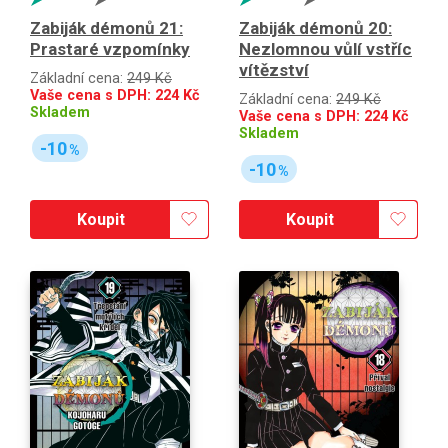
Zabiják démonů 21:
Zabiják démonů 20:
Prastaré vzpomínky
Nezlomnou vůlí vstříc
vítězství
Základní cena:
249 Kč
Vaše cena s DPH:
224
Kč
Základní cena:
249 Kč
Skladem
Vaše cena s DPH:
224
Kč
Skladem
-10
%
-10
%
Koupit
Koupit