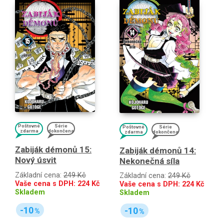
Poštovné
Série
Poštovné
Série
zdarma
dokončena
zdarma
dokončena
Zabiják démonů 15:
Zabiják démonů 14:
Nový úsvit
Nekonečná síla
Základní cena:
249 Kč
Základní cena:
249 Kč
Vaše cena s DPH:
224
Kč
Vaše cena s DPH:
224
Kč
Skladem
Skladem
-10
-10
%
%