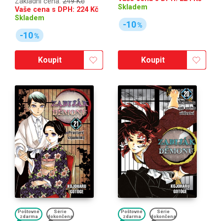
Základní cena:
249 Kč
Skladem
Vaše cena s DPH:
224
Kč
Skladem
-10
%
-10
%
Koupit
Koupit
Poštovné
Série
Poštovné
Série
zdarma
dokončena
zdarma
dokončena