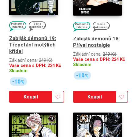
Poštovné
Série
Poštovné
Série
zdarma
dokončena
zdarma
dokončena
Zabiják démonů 19:
Zabiják démonů 18:
Třepetání motýlích
Příval nostalgie
křídel
Základní cena:
249 Kč
Vaše cena s DPH:
224
Kč
Základní cena:
249 Kč
Skladem
Vaše cena s DPH:
224
Kč
Skladem
-10
%
-10
%
Koupit
Koupit