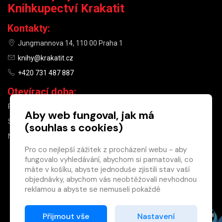
Knihkupectví Krakatit
Kontakty:
Jungmannova 14, 110 00 Praha 1
knihy@krakatit.cz
+420 731 487 887
Otevírací doba:
PO–PÁ
9:30–18:30
Aby web fungoval, jak má
SO
10:00–13:00
(souhlas s cookies)
NE
ZAVŘENO
Pro co nejlepší zážitek z procházení webu - aby
fungovalo vyhledávání, abychom si pamatovali, co
×
máte v košíku, abyste jednoduše zjistili stav vaší
objednávky, abychom vás neobtěžovali nevhodnou
Máte u nás již
reklamou a abyste se nemuseli pokaždé
registrovaný
přihlašovat.
účet?
Proto od vás potřebujeme souhlas se
Přijmout vše
Nastavení
Registrací získáte slevu