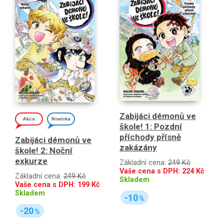
Zabijáci démonů ve
Akce
Novinka
škole! 1: Pozdní
příchody přísně
Zabijáci démonů ve
zakázány
škole! 2: Noční
exkurze
Základní cena:
249 Kč
Vaše cena s DPH:
224
Kč
Základní cena:
249 Kč
Skladem
Vaše cena s DPH:
199
Kč
Skladem
-10
%
-20
%