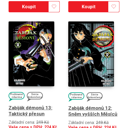
Koupit
Koupit
Poštovné
Série
Poštovné
Série
zdarma
dokončena
zdarma
dokončena
Zabiják démonů 13:
Zabiják démonů 12:
Taktický přesun
Sněm vyšších Měsíců
Základní cena:
249 Kč
Základní cena:
249 Kč
Vaše cena s DPH:
224
Kč
Vaše cena s DPH:
224
Kč