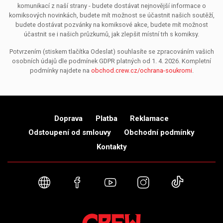
komunikací z naší strany - budete dostávat nejnovější informace o
komiksových novinkách, budete mít možnost se účastnit našich soutěží,
budete dostávat pozvánky na komiksové akce, budete mít možnost
účastnit se i našich průzkumů, jak zlepšit místní trh s komiksy.
Potvrzením (stiskem tlačítka Odeslat) souhlasíte se zpracováním vašich
osobních údajů dle podmínek GDPR platných od 1. 4. 2026. Kompletní
podmínky najdete na
obchod.crew.cz/ochrana-soukromi
.
Doprava
Platba
Reklamace
Odstoupení od smlouvy
Obchodní podmínky
Kontakty
Webové stránky
Facebook
YouTube
Instagram
TikTok