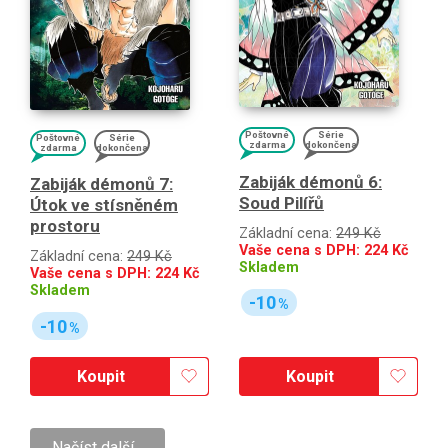
Poštovné
Série
Poštovné
Série
zdarma
dokončena
zdarma
dokončena
Zabiják démonů 6:
Zabiják démonů 7:
Soud Pilířů
Útok ve stísněném
prostoru
Základní cena:
249 Kč
Vaše cena s DPH:
224
Kč
Základní cena:
249 Kč
Skladem
Vaše cena s DPH:
224
Kč
Skladem
-10
%
-10
%
Koupit
Koupit
Načíst další…