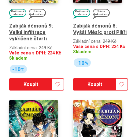
Poštovné
Série
Poštovné
Série
zdarma
dokončena
zdarma
dokončena
Zabiják démonů 9:
Zabiják démonů 8:
Velká infiltrace
Vyšší Měsíc proti Pilíři
vykřičené čtvrti
Základní cena:
249 Kč
Vaše cena s DPH:
224
Kč
Základní cena:
249 Kč
Skladem
Vaše cena s DPH:
224
Kč
Skladem
-10
%
-10
%
Koupit
Koupit