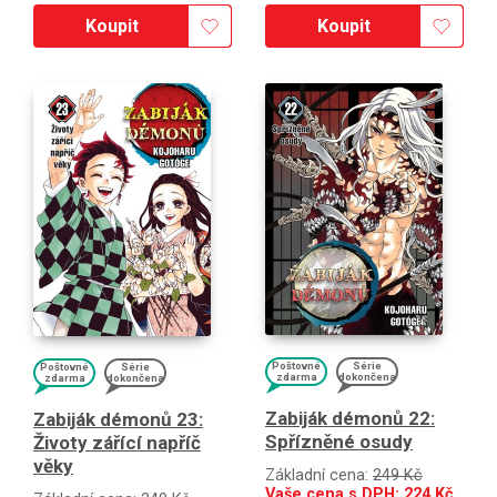
Koupit
Koupit
Poštovné
Série
Poštovné
Série
zdarma
dokončena
zdarma
dokončena
Zabiják démonů 22:
Zabiják démonů 23:
Spřízněné osudy
Životy zářící napříč
věky
Základní cena:
249 Kč
Vaše cena s DPH:
224
Kč