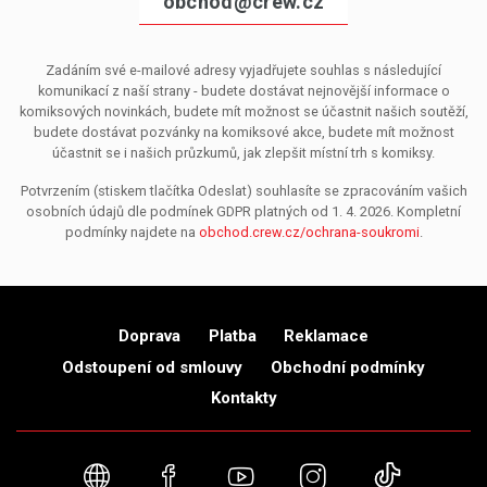
obchod@crew.cz
Zadáním své e-mailové adresy vyjadřujete souhlas s následující
komunikací z naší strany - budete dostávat nejnovější informace o
komiksových novinkách, budete mít možnost se účastnit našich soutěží,
budete dostávat pozvánky na komiksové akce, budete mít možnost
účastnit se i našich průzkumů, jak zlepšit místní trh s komiksy.
Potvrzením (stiskem tlačítka Odeslat) souhlasíte se zpracováním vašich
osobních údajů dle podmínek GDPR platných od 1. 4. 2026. Kompletní
podmínky najdete na
obchod.crew.cz/ochrana-soukromi
.
Doprava
Platba
Reklamace
Odstoupení od smlouvy
Obchodní podmínky
Kontakty
Webové stránky
Facebook
YouTube
Instagram
TikTok