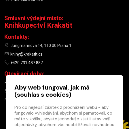
Smluvní výdejní místo:
Knihkupectví Krakatit
Kontakty:
Jungmannova 14, 110 00 Praha 1
knihy@krakatit.cz
+420 731 487 887
Otevírací doba:
PO–PÁ
9:30–18:30
Aby web fungoval, jak má
SO
10:00–13:00
(souhlas s cookies)
NE
ZAVŘENO
Pro co nejlepší zážitek z procházení webu - aby
fungovalo vyhledávání, abychom si pamatovali, co
×
máte v košíku, abyste jednoduše zjistili stav vaší
objednávky, abychom vás neobtěžovali nevhodnou
Máte u nás již