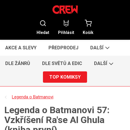
Hledat
Přihlásit
Košík
AKCE A SLEVY
PŘEDPRODEJ
DALŠÍ
DLE ŽÁNRŮ
DLE SVĚTŮ A EDIC
DALŠÍ
TOP KOMIKSY
Legenda o Batmanovi
Legenda o Batmanovi 57:
Vzkříšení Ra'se Al Ghula
(kniha první)