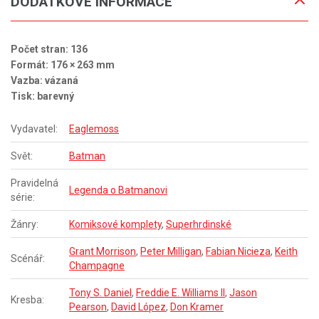
DODATKOVÉ INFORMACE
Počet stran: 136
Formát: 176 × 263 mm
Vazba: vázaná
Tisk: barevný
Vydavatel:
Eaglemoss
Svět:
Batman
Pravidelná
Legenda o Batmanovi
série:
Žánry:
Komiksové komplety
,
Superhrdinské
Grant Morrison
,
Peter Milligan
,
Fabian Nicieza
,
Keith
Scénář:
Champagne
Tony S. Daniel
,
Freddie E. Williams II
,
Jason
Kresba:
Pearson
,
David López
,
Don Kramer