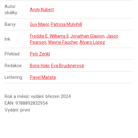
Autor
Andy Kubert
obálky:
Barvy:
Guy Major
,
Patricia Mulvihill
Freddie E. Williams II
,
Jonathan Glapion
,
Jason
Ink:
Pearson
,
Wayne Faucher
,
Alvaro Lopez
Překlad:
Petr Zenkl
Redakce:
Boris Hokr
,
Eva Brucknerová
Lettering:
Pavel Mařata
Rok a měsíc vydání: březen 2024
EAN: 9788892832954
Vydání: první