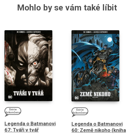
Mohlo by se vám také líbit
Série
Série
dokončena
dokončena
Legenda o Batmanovi
Legenda o Batmanovi
67: Tváři v tvář
60: Země nikoho (kniha