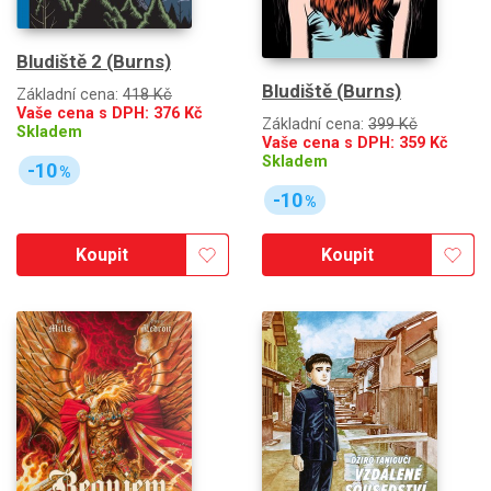
Bludiště 2 (Burns)
Bludiště (Burns)
Základní cena:
418 Kč
Vaše cena s DPH:
376
Kč
Základní cena:
399 Kč
Skladem
Vaše cena s DPH:
359
Kč
Skladem
-10
%
-10
%
Koupit
Koupit