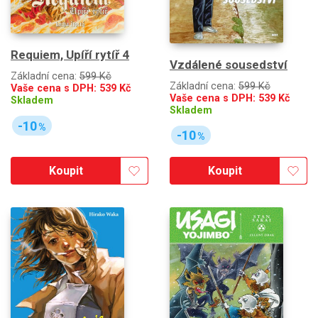
Requiem, Upíří rytíř 4
Vzdálené sousedství
Základní cena:
599 Kč
Základní cena:
599 Kč
Vaše cena s DPH:
539
Kč
Vaše cena s DPH:
539
Kč
Skladem
Skladem
-10
%
-10
%
Koupit
Koupit