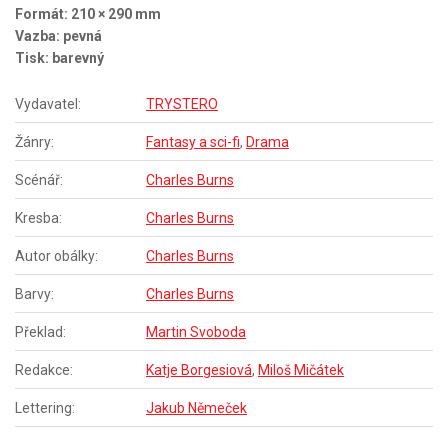
Formát: 210 × 290 mm
Vazba: pevná
Tisk: barevný
Vydavatel:
TRYSTERO
Žánry:
Fantasy a sci-fi
,
Drama
Scénář:
Charles Burns
Kresba:
Charles Burns
Autor obálky:
Charles Burns
Barvy:
Charles Burns
Překlad:
Martin Svoboda
Redakce:
Katje Borgesiová
,
Miloš Mičátek
Lettering:
Jakub Němeček