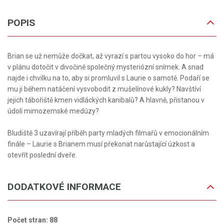
POPIS
Brian se už nemůže dočkat, až vyrazí s partou vysoko do hor – má
v plánu dotočit v divočině společný mysteriózní snímek. A snad
najde i chvilku na to, aby si promluvil s Laurie o samotě. Podaří se
mu ji během natáčení vysvobodit z mušelínové kukly? Navštíví
jejich tábořiště kmen vidláckých kanibalů? A hlavně, přistanou v
údolí mimozemské medúzy?
Bludiště 3 uzavírají příběh party mladých filmařů v emocionálním
finále – Laurie s Brianem musí překonat narůstající úzkost a
otevřít poslední dveře.
DODATKOVÉ INFORMACE
Počet stran: 88