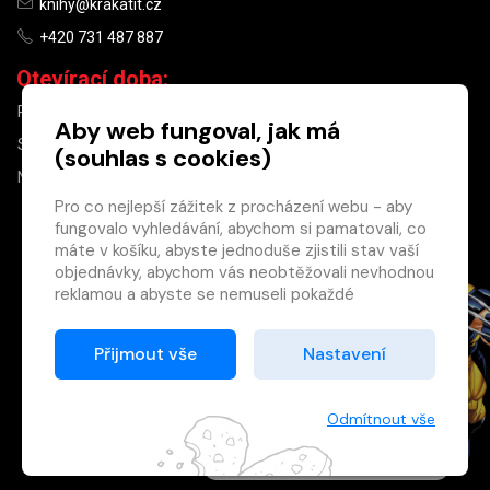
knihy@krakatit.cz
+420 731 487 887
Otevírací doba:
PO–PÁ
9:30–18:30
Aby web fungoval, jak má
SO
10:00–13:00
(souhlas s cookies)
NE
ZAVŘENO
Pro co nejlepší zážitek z procházení webu - aby
fungovalo vyhledávání, abychom si pamatovali, co
×
máte v košíku, abyste jednoduše zjistili stav vaší
objednávky, abychom vás neobtěžovali nevhodnou
Máte u nás již
reklamou a abyste se nemuseli pokaždé
registrovaný
přihlašovat.
účet?
Proto od vás potřebujeme souhlas se
Přijmout vše
Nastavení
Registrací získáte slevu
zpracováním souborů cookies
, tj. malých souborů,
na zboží ve výši 15 %
které se dočasně ukládají ve vašem prohlížeči.
a další výhody.
Děkujeme, že nám ho dáte a pomůžete nám tak
Odmítnout vše
Zásady cookies
web zlepšovat.
Registrovat