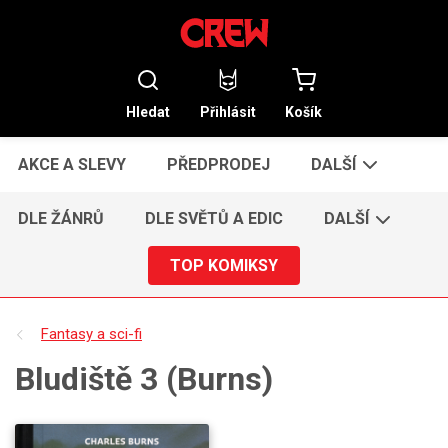
Hledat
Přihlásit
Košík
AKCE A SLEVY
PŘEDPRODEJ
DALŠÍ
DLE ŽÁNRŮ
DLE SVĚTŮ A EDIC
DALŠÍ
TOP KOMIKSY
Fantasy a sci-fi
Bludiště 3 (Burns)