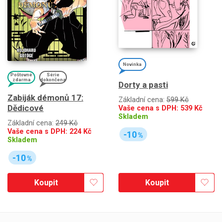
Novinka
Poštovné
Série
zdarma
dokončena
Dorty a pasti
Zabiják démonů 17:
Základní cena:
599 Kč
Dědicové
Vaše cena s DPH:
539
Kč
Skladem
Základní cena:
249 Kč
Vaše cena s DPH:
224
Kč
-10
%
Skladem
-10
%
Koupit
Koupit