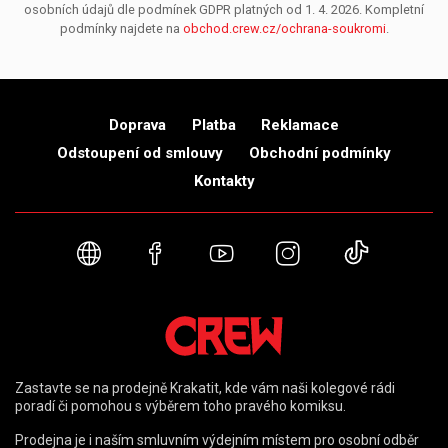
osobních údajů dle podmínek GDPR platných od 1. 4. 2026. Kompletní
podmínky najdete na
obchod.crew.cz/ochrana-soukromi
.
Doprava
Platba
Reklamace
Odstoupení od smlouvy
Obchodní podmínky
Kontakty
Webové stránky
Facebook
YouTube
Instagram
TikTok
Zastavte se na prodejně Krakatit, kde vám naši kolegové rádi
poradí či pomohou s výběrem toho pravého komiksu.
Prodejna je i naším smluvním výdejním místem pro osobní odběr