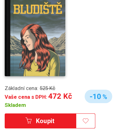
Základní cena:
525 Kč
472 Kč
-10
%
Vaše cena s DPH:
Skladem
Koupit