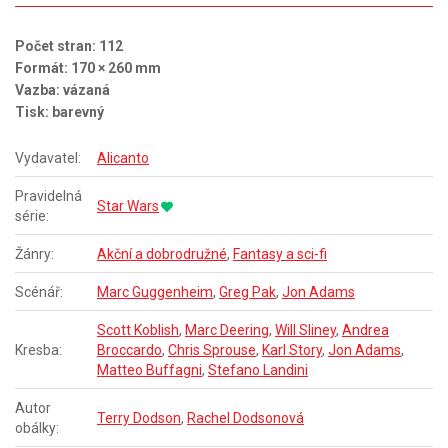
Počet stran: 112
Formát: 170 × 260 mm
Vazba: vázaná
Tisk: barevný
Vydavatel:
Alicanto
Pravidelná
Star Wars
série:
Žánry:
Akční a dobrodružné
,
Fantasy a sci-fi
Scénář:
Marc Guggenheim
,
Greg Pak
,
Jon Adams
Scott Koblish
,
Marc Deering
,
Will Sliney
,
Andrea
Kresba:
Broccardo
,
Chris Sprouse
,
Karl Story
,
Jon Adams
,
Matteo Buffagni
,
Stefano Landini
Autor
Terry Dodson
,
Rachel Dodsonová
obálky: