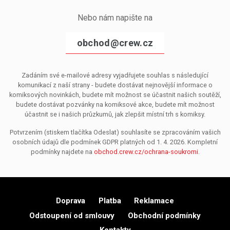
Nebo nám napište na
obchod@crew.cz
Zadáním své e-mailové adresy vyjadřujete souhlas s následující
komunikací z naší strany - budete dostávat nejnovější informace o
komiksových novinkách, budete mít možnost se účastnit našich soutěží,
budete dostávat pozvánky na komiksové akce, budete mít možnost
účastnit se i našich průzkumů, jak zlepšit místní trh s komiksy.
Potvrzením (stiskem tlačítka Odeslat) souhlasíte se zpracováním vašich
osobních údajů dle podmínek GDPR platných od 1. 4. 2026. Kompletní
podmínky najdete na
obchod.crew.cz/ochrana-soukromi
.
Doprava
Platba
Reklamace
Odstoupení od smlouvy
Obchodní podmínky