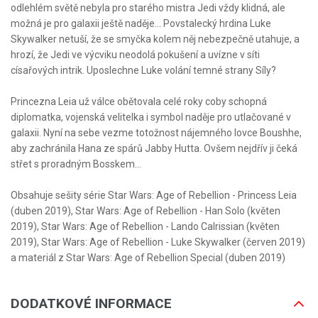
odlehlém světě nebyla pro starého mistra Jedi vždy klidná, ale
možná je pro galaxii ještě naděje... Povstalecký hrdina Luke
Skywalker netuší, že se smyčka kolem něj nebezpečně utahuje, a
hrozí, že Jedi ve výcviku neodolá pokušení a uvízne v síti
císařových intrik. Uposlechne Luke volání temné strany Síly?
Princezna Leia už válce obětovala celé roky coby schopná
diplomatka, vojenská velitelka i symbol naděje pro utlačované v
galaxii. Nyní na sebe vezme totožnost nájemného lovce Boushhe,
aby zachránila Hana ze spárů Jabby Hutta. Ovšem nejdřív ji čeká
střet s proradným Bosskem…
Obsahuje sešity série Star Wars: Age of Rebellion - Princess Leia
(duben 2019), Star Wars: Age of Rebellion - Han Solo (květen
2019), Star Wars: Age of Rebellion - Lando Calrissian (květen
2019), Star Wars: Age of Rebellion - Luke Skywalker (červen 2019)
a materiál z Star Wars: Age of Rebellion Special (duben 2019)
DODATKOVÉ INFORMACE