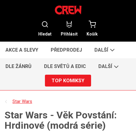
Hledat
Přihlásit
Košík
AKCE A SLEVY
PŘEDPRODEJ
DALŠÍ
DLE ŽÁNRŮ
DLE SVĚTŮ A EDIC
DALŠÍ
TOP KOMIKSY
Star Wars
Star Wars - Věk Povstání:
Hrdinové (modrá série)