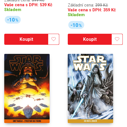
Základní cena:
599 Kč
Vaše cena s DPH:
539
Kč
Základní cena:
399 Kč
Skladem
Vaše cena s DPH:
359
Kč
Skladem
-10
%
-10
%
Koupit
Koupit