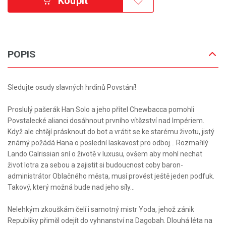
Koupit
POPIS
Sledujte osudy slavných hrdinů Povstání!
Proslulý pašerák Han Solo a jeho přítel Chewbacca pomohli
Povstalecké alianci dosáhnout prvního vítězství nad Impériem.
Když ale chtějí prásknout do bot a vrátit se ke starému životu, jistý
známý požádá Hana o poslední laskavost pro odboj… Rozmařilý
Lando Calrissian sní o životě v luxusu, ovšem aby mohl nechat
život lotra za sebou a zajistit si budoucnost coby baron-
administrátor Oblačného města, musí provést ještě jeden podfuk.
Takový, který možná bude nad jeho síly…
Nelehkým zkouškám čelí i samotný mistr Yoda, jehož zánik
Republiky přiměl odejít do vyhnanství na Dagobah. Dlouhá léta na