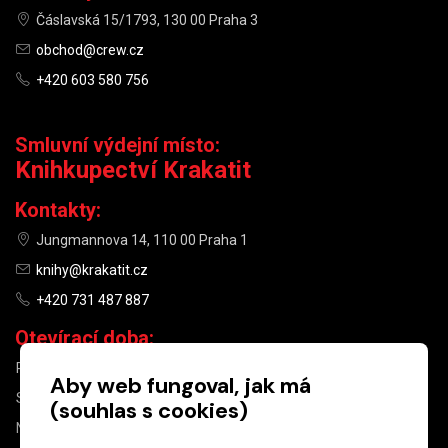
Čáslavská 15/1793, 130 00 Praha 3
obchod@crew.cz
+420 603 580 756
Smluvní výdejní místo:
Knihkupectví Krakatit
Kontakty:
Jungmannova 14, 110 00 Praha 1
knihy@krakatit.cz
+420 731 487 887
Otevírací doba:
PO–PÁ
9:30–18:30
Aby web fungoval, jak má
SO
10:00–13:00
(souhlas s cookies)
NE
ZAVŘENO