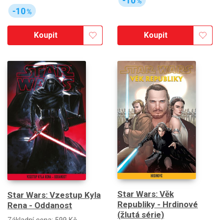
-10
%
-10
%
Koupit
Koupit
Star Wars: Věk
Star Wars: Vzestup Kyla
Republiky - Hrdinové
Rena - Oddanost
(žlutá série)