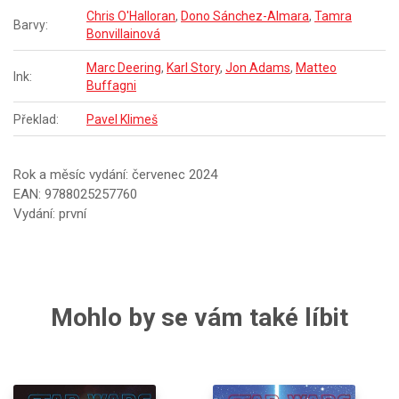
Chris O'Halloran
,
Dono Sánchez-Almara
,
Tamra
Barvy:
Bonvillainová
Marc Deering
,
Karl Story
,
Jon Adams
,
Matteo
Ink:
Buffagni
Překlad:
Pavel Klimeš
Rok a měsíc vydání: červenec 2024
EAN: 9788025257760
Vydání: první
Mohlo by se vám také líbit