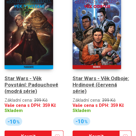
Star Wars - Věk Odboje:
Star Wars - Věk
Hrdinové (červená
Povstání: Padouchové
série)
(modrá série)
Základní cena:
399 Kč
Základní cena:
399 Kč
Vaše cena s DPH:
359
Kč
Vaše cena s DPH:
359
Kč
Skladem
Skladem
-10
-10
%
%