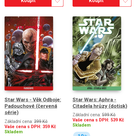
Koupit
Koupit
Star Wars: Aphra -
Star Wars - Věk Odboje:
Citadela hrůzy (dotisk)
Padouchové (červená
série)
Základní cena:
599 Kč
Vaše cena s DPH:
539
Kč
Základní cena:
399 Kč
Skladem
Vaše cena s DPH:
359
Kč
Skladem