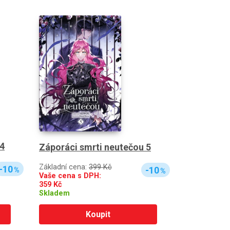
 4
Záporáci smrti neutečou 5
Základní cena:
399 Kč
-10
-10
%
%
Vaše cena s DPH:
359
Kč
Skladem
Koupit