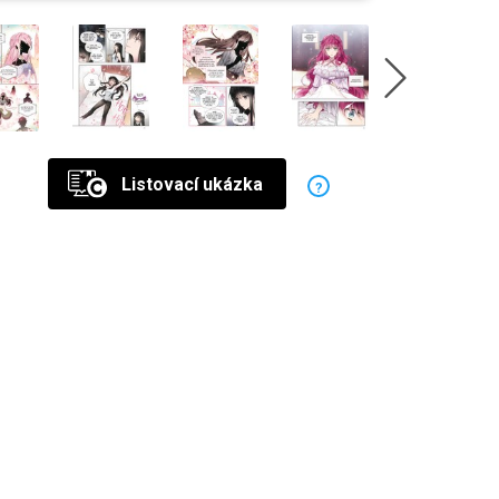
Listovací ukázka
?