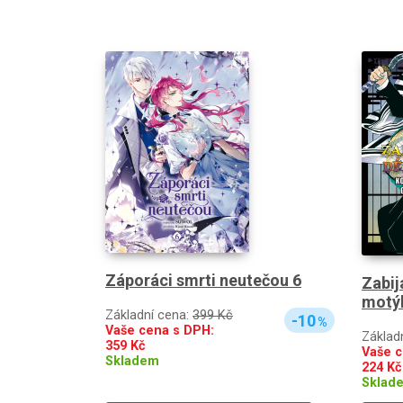
Záporáci smrti neutečou 6
Zabij
motýl
Základní cena:
399 Kč
-10
%
Vaše cena s DPH:
Základ
359
Kč
Vaše c
Skladem
224
Kč
Sklad