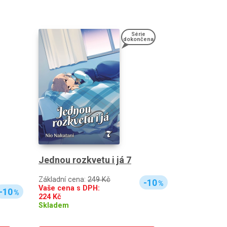
Série
dokončena
Jednou rozkvetu i já 7
Základní cena:
249 Kč
-10
%
Vaše cena s DPH:
-10
%
224
Kč
Skladem