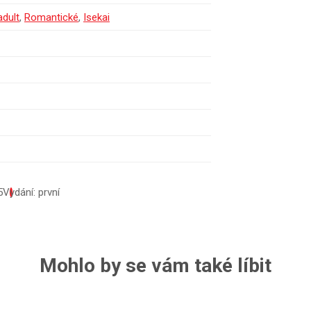
dult
,
Romantické
,
Isekai
5
Vydání: první
Mohlo by se vám také líbit