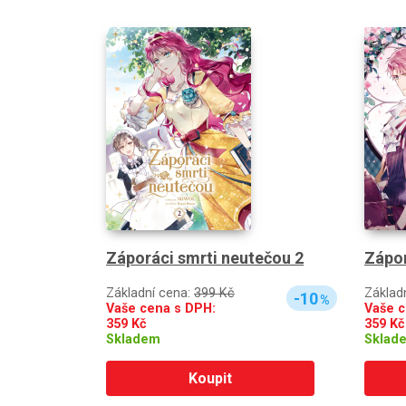
Záporáci smrti neutečou 2
Zápor
Základní cena:
399 Kč
Základ
-10
%
Vaše cena s DPH:
Vaše c
359
Kč
359
Kč
Skladem
Sklad
Koupit