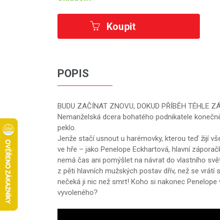
Koupit
POPIS
BUDU ZAČÍNAT ZNOVU, DOKUD PŘÍBĚH TÉHLE Z
Nemanželská dcera bohatého podnikatele konečně ut
peklo.
Jenže stačí usnout u harémovky, kterou teď žijí vš
ve hře – jako Penelope Eckhartová, hlavní zápora
nemá čas ani pomýšlet na návrat do vlastního svět
z pěti hlavních mužských postav dřív, než se vrátí 
nečeká ji nic než smrt! Koho si nakonec Penelope 
vyvoleného?