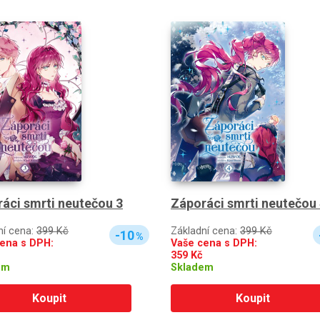
áci smrti neutečou 3
Záporáci smrti neutečou
ní cena:
399 Kč
Základní cena:
399 Kč
-10
%
ena s DPH:
Vaše cena s DPH:
359
Kč
em
Skladem
Koupit
Koupit