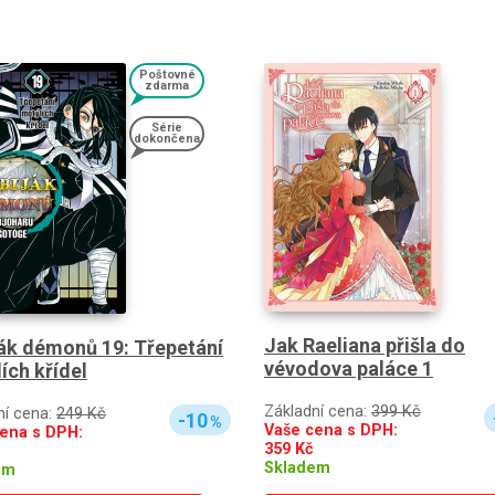
Poštovné
zdarma
Série
dokončena
Jak Raeliana přišla do
ák démonů 19: Třepetání
vévodova paláce 1
ích křídel
Základní cena:
399 Kč
ní cena:
249 Kč
-10
%
Vaše cena s DPH:
ena s DPH:
359
Kč
Skladem
em