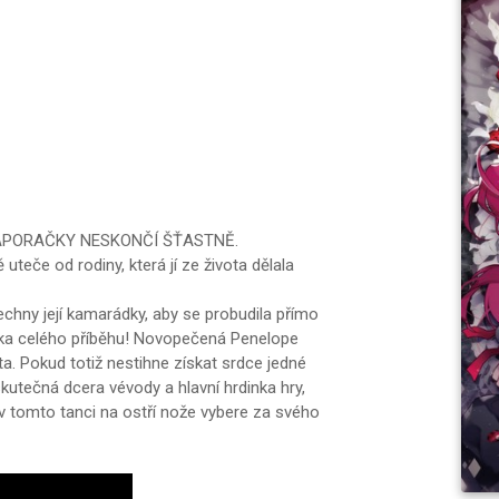
ÁPORAČKY NESKONČÍ ŠŤASTNĚ.
eče od rodiny, která jí ze života dělala
echny její kamarádky, aby se probudila přímo
čka celého příběhu! Novopečená Penelope
a. Pokud totiž nestihne získat srdce jedné
skutečná dcera vévody a hlavní hrdinka hry,
v tomto tanci na ostří nože vybere za svého