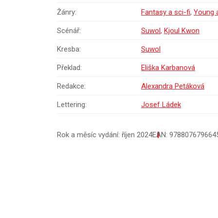
Žánry:
Fantasy a sci-fi
,
Young a
Scénář:
Suwol
,
Kjoul Kwon
Kresba:
Suwol
Překlad:
Eliška Karbanová
Redakce:
Alexandra Petáková
Lettering:
Josef Ládek
Rok a měsíc vydání: říjen 2024
EAN: 978807679664