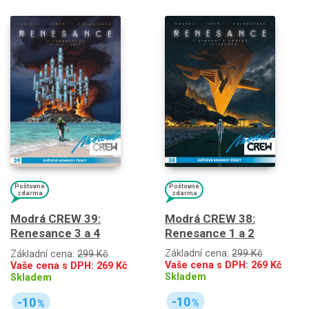
Poštovné
Poštovné
zdarma
zdarma
Modrá CREW 38:
Modrá CREW 39:
Renesance 1 a 2
Renesance 3 a 4
Základní cena:
299 Kč
Základní cena:
299 Kč
Vaše cena s DPH:
269
Kč
Vaše cena s DPH:
269
Kč
Skladem
Skladem
-10
-10
%
%