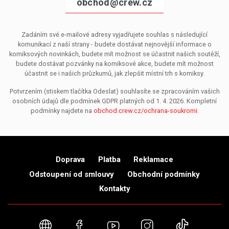
obchod@crew.cz
Zadáním své e-mailové adresy vyjadřujete souhlas s následující
komunikací z naší strany - budete dostávat nejnovější informace o
komiksových novinkách, budete mít možnost se účastnit našich soutěží,
budete dostávat pozvánky na komiksové akce, budete mít možnost
účastnit se i našich průzkumů, jak zlepšit místní trh s komiksy.
Potvrzením (stiskem tlačítka Odeslat) souhlasíte se zpracováním vašich
osobních údajů dle podmínek GDPR platných od 1. 4. 2026. Kompletní
podmínky najdete na
obchod.crew.cz/ochrana-soukromi
.
Doprava
Platba
Reklamace
Odstoupení od smlouvy
Obchodní podmínky
Kontakty
Webové stránky
Facebook
YouTube
Instagram
TikTok