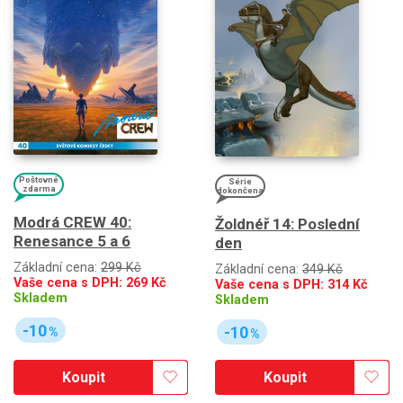
Poštovné
Série
zdarma
dokončena
Modrá CREW 40:
Žoldnéř 14: Poslední
Renesance 5 a 6
den
Základní cena:
299 Kč
Základní cena:
349 Kč
Vaše cena s DPH:
269
Kč
Vaše cena s DPH:
314
Kč
Skladem
Skladem
-10
-10
%
%
Koupit
Koupit