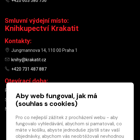
+420 603 580 756
Smluvní výdejní místo:
Knihkupectví Krakatit
Kontakty:
Jungmannova 14, 110 00 Praha 1
knihy@krakatit.cz
+420 731 487 887
Otevírací doba:
PO–PÁ
9:30–18:30
Aby web fungoval, jak má
SO
10:00–13:00
(souhlas s cookies)
NE
ZAVŘENO
Pro co nejlepší zážitek z procházení webu - aby
fungovalo vyhledávání, abychom si pamatovali, co
×
máte v košíku, abyste jednoduše zjistili stav vaší
objednávky, abychom vás neobtěžovali nevhodnou
Máte u nás již