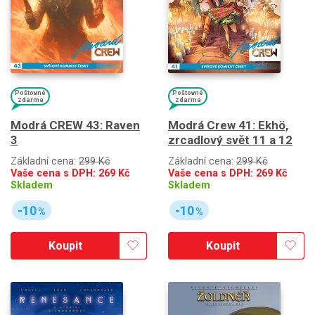
Poštovné
Poštovné
zdarma
zdarma
Modrá CREW 43: Raven
Modrá Crew 41: Ekhö,
3
zrcadlový svět 11 a 12
Základní cena:
299 Kč
Základní cena:
299 Kč
Vaše cena s DPH:
269
Kč
Vaše cena s DPH:
269
Kč
Skladem
Skladem
-10
-10
%
%
Koupit
Koupit