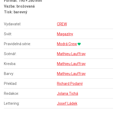
Formát: 190 × 260 mm
Vazba: brožovaná
Tisk: barevný
Vydavatel:
CREW
Svět:
Magazíny
Pravidelná série:
Modrá Crew
Scénář:
Mathieu Lauffray
Kresba:
Mathieu Lauffray
Barvy:
Mathieu Lauffray
Překlad:
Richard Podaný
Redakce:
Jolana Tichá
Lettering:
Josef Ládek