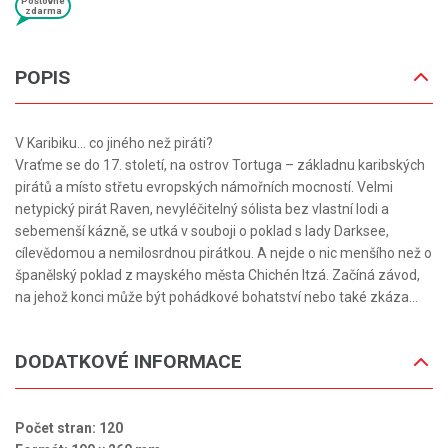
Poštovné
zdarma
POPIS
V Karibiku... co jiného než piráti?
Vraťme se do 17. století, na ostrov Tortuga – základnu karibských
pirátů a místo střetu evropských námořních mocností. Velmi
netypický pirát Raven, nevyléčitelný sólista bez vlastní lodi a
sebemenší kázně, se utká v souboji o poklad s lady Darksee,
cílevědomou a nemilosrdnou pirátkou. A nejde o nic menšího než o
španělský poklad z mayského města Chichén Itzá. Začíná závod,
na jehož konci může být pohádkové bohatství nebo také zkáza...
DODATKOVÉ INFORMACE
Počet stran: 120