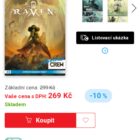
Listovací ukázka
?
Základní cena:
299 Kč
269 Kč
-10
%
Vaše cena s DPH:
Skladem
Koupit