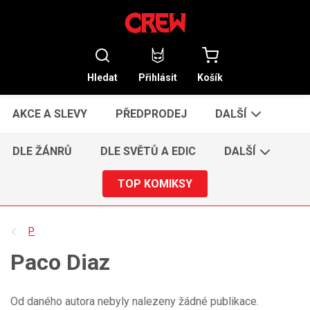
Hledat
Přihlásit
Košík
AKCE A SLEVY
PŘEDPRODEJ
DALŠÍ
DLE ŽÁNRŮ
DLE SVĚTŮ A EDIC
DALŠÍ
TOP KOMIKSY
P
Paco Diaz
Od daného autora nebyly nalezeny žádné publikace.