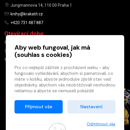
Jungmannova 14, 110 00 Praha 1
knihy@krakatit.cz
+420 731 487 887
Otevírací doba:
PO–PÁ
9:30–18:30
Aby web fungoval, jak má
SO
10:00–13:00
(souhlas s cookies)
NE
ZAVŘENO
Pro co nejlepší zážitek z procházení webu - aby
fungovalo vyhledávání, abychom si pamatovali, co
×
máte v košíku, abyste jednoduše zjistili stav vaší
objednávky, abychom vás neobtěžovali nevhodnou
Máte u nás již
reklamou a abyste se nemuseli pokaždé
registrovaný
přihlašovat.
účet?
Proto od vás potřebujeme souhlas se
Přijmout vše
Nastavení
Registrací získáte slevu
zpracováním souborů cookies
, tj. malých souborů,
na zboží ve výši 15 %
které se dočasně ukládají ve vašem prohlížeči.
a další výhody.
Děkujeme, že nám ho dáte a pomůžete nám tak
Odmítnout vše
Zásady cookies
web zlepšovat.
Registrovat