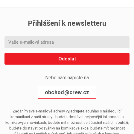
Přihlášení k newsletteru
Odeslat
Nebo nám napište na
obchod@crew.cz
Zadáním své e-mailové adresy vyjadřujete souhlas s následující
komunikací z naší strany - budete dostávat nejnovější informace o
komiksových novinkách, budete mít možnost se účastnit našich soutěží,
budete dostávat pozvánky na komiksové akce, budete mít možnost
účastnit se i našich průzkumů, jak zlepšit místní trh s komiksy.