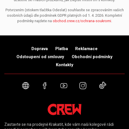
Potvrzením (stiskem tlačítka Odeslat) souhlasíte se zpracováním vašich
osobních údajů dle podmínek GDPR platných od 1. 4. 2026. Kompletní
podmínky najdete na
obchod.crew.cz/ochrana-soukromi
.
Doprava
Platba
Reklamace
Odstoupení od smlouvy
Obchodní podmínky
Kontakty
Webové stránky
Facebook
YouTube
Instagram
TikTok
Zastavte se na prodejně Krakatit, kde vám naši kolegové rádi