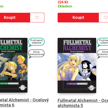
224
Kč
em
Skladem
Koupit
Koupit
Poštovné
Pošto
zdarma
zdar
Série
Séri
dokončena
dokonč
etal Alchemist - Ocelový
Fullmetal Alchemist - Oc
mista 6
alchymista 5