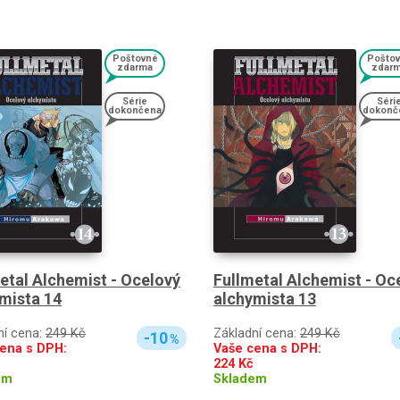
Poštovné
Pošto
zdarma
zdar
Série
Séri
dokončena
dokonč
etal Alchemist - Ocelový
Fullmetal Alchemist - Oc
mista 14
alchymista 13
ní cena:
249 Kč
Základní cena:
249 Kč
-10
%
ena s DPH:
Vaše cena s DPH:
224
Kč
em
Skladem