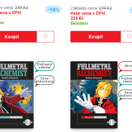
ní cena:
249 Kč
Základní cena:
249 Kč
-10
%
ena s DPH:
Vaše cena s DPH:
224
Kč
em
Skladem
Koupit
Koupit
Poštovné
Akc
zdarma
Série
Pošto
dokončena
zdar
Séri
dokonč