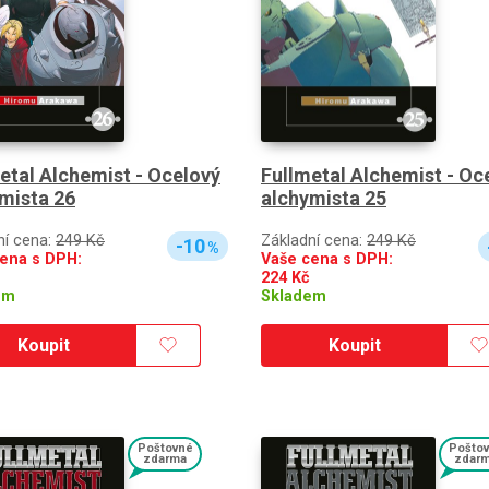
etal Alchemist - Ocelový
Fullmetal Alchemist - Oc
mista 26
alchymista 25
ní cena:
249 Kč
Základní cena:
249 Kč
-10
%
ena s DPH:
Vaše cena s DPH:
224
Kč
em
Skladem
Koupit
Koupit
Poštovné
Pošto
zdarma
zdar