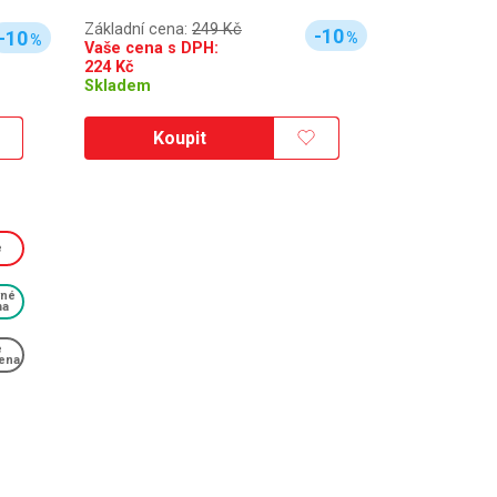
Základní cena:
249 Kč
-10
-10
%
%
Vaše cena s DPH:
224
Kč
Skladem
Koupit
e
vné
ma
e
ena