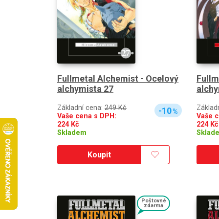
Fullm
Fullmetal Alchemist - Ocelový
alchy
alchymista 27
Základ
Základní cena:
249 Kč
-10
%
Vaše c
Vaše cena s DPH:
224
Kč
224
Kč
Sklad
Skladem
Koupit
Poštovné
zdarma