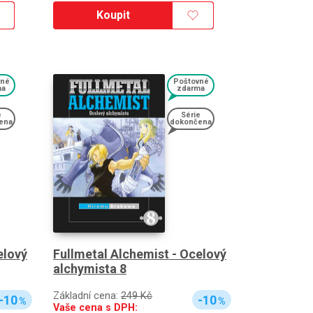
Koupit
vné
Poštovné
ma
zdarma
e
Série
ena
dokončena
elový
Fullmetal Alchemist - Ocelový
alchymista 8
Základní cena:
249 Kč
-10
-10
%
%
Vaše cena s DPH: