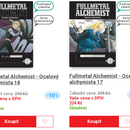
Poštovné
Pošto
zdarma
zdar
Série
Séri
dokončena
dokonč
Fullmetal Alchemist - Oc
etal Alchemist - Ocelový
alchymista 17
mista 18
Základní cena:
249 Kč
ní cena:
249 Kč
-10
%
Vaše cena s DPH:
ena s DPH:
224
Kč
Skladem
em
Koupit
Koupit