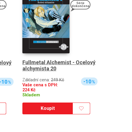
e
Série
ena
dokončena
Fullmetal Alchemist - Ocelový
elový
alchymista 20
Základní cena:
249 Kč
-10
-10
%
%
Vaše cena s DPH:
224
Kč
Skladem
Koupit