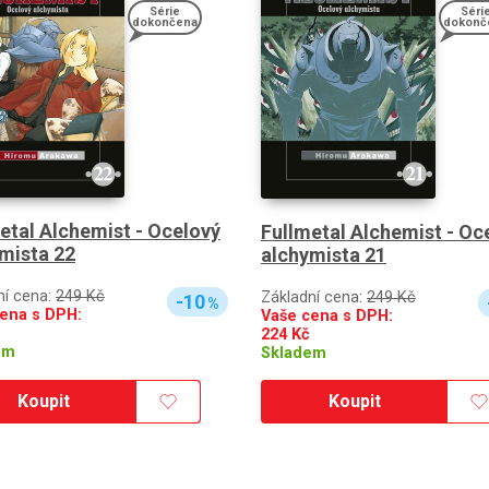
Série
Séri
dokončena
dokonč
etal Alchemist - Ocelový
Fullmetal Alchemist - Oc
mista 22
alchymista 21
ní cena:
249 Kč
Základní cena:
249 Kč
-10
%
ena s DPH:
Vaše cena s DPH:
224
Kč
em
Skladem
Koupit
Koupit