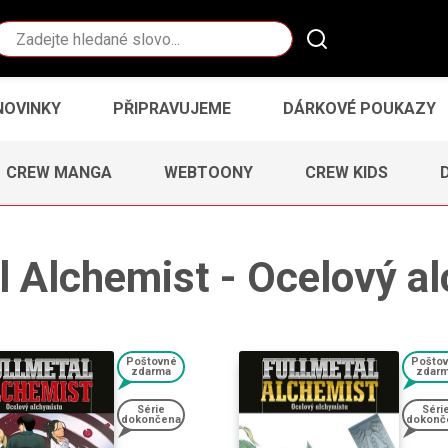
Vyhledávání
NOVINKY
PŘIPRAVUJEME
DÁRKOVÉ POUKAZY
CREW MANGA
WEBTOONY
CREW KIDS
l Alchemist - Ocelový a
Poštovné
Pošto
zdarma
zdar
Série
Séri
dokončena
dokonč