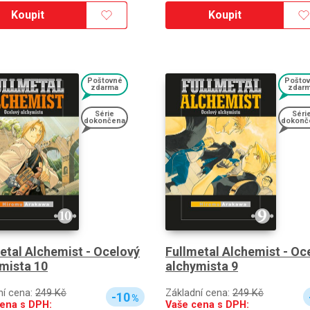
Koupit
Koupit
Poštovné
Pošto
zdarma
zdar
Série
Séri
dokončena
dokonč
etal Alchemist - Ocelový
Fullmetal Alchemist - Oc
mista 10
alchymista 9
ní cena:
249 Kč
Základní cena:
249 Kč
-10
%
ena s DPH:
Vaše cena s DPH: