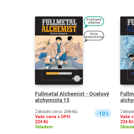
Poštovné
zdarma
Série
dokončena
Fullm
Fullmetal Alchemist - Ocelový
alchy
alchymista 15
Základ
Základní cena:
249 Kč
-10
%
Vaše c
Vaše cena s DPH:
224
Kč
224
Kč
Sklad
Skladem