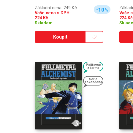
Základní cena:
249 Kč
Základ
-10
%
Vaše cena s DPH:
Vaše c
224
Kč
224
Kč
Skladem
Sklad
Koupit
Poštovné
zdarma
Série
dokončena