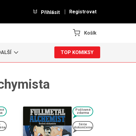
Registrovat
Přihlásit
Košík
DALŠÍ
TOP KOMIKSY
lchymista
vné
Poštovné
ma
zdarma
e
Série
ena
dokončena