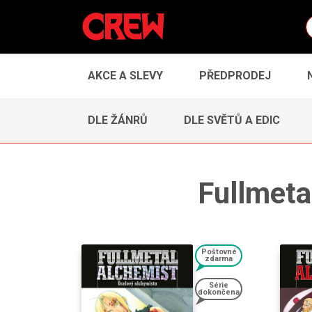
AKCE A SLEVY
PŘEDPRODEJ
DLE ŽÁNRŮ
DLE SVĚTŮ A EDIC
Fullmeta
Poštovné
zdarma
Série
dokončena