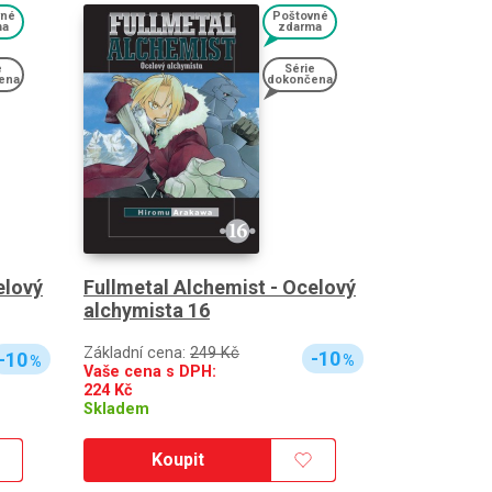
vné
Poštovné
ma
zdarma
e
Série
ena
dokončena
Fullmetal Alchemist - Ocelový
elový
alchymista 16
Základní cena:
249 Kč
-10
-10
%
%
Vaše cena s DPH:
224
Kč
Skladem
Koupit