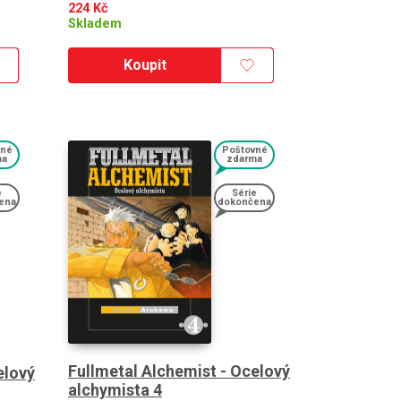
224
Kč
Skladem
Koupit
vné
Poštovné
ma
zdarma
e
Série
ena
dokončena
Fullmetal Alchemist - Ocelový
elový
alchymista 4