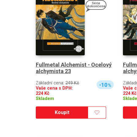
Série
dokončena
Fullm
Fullmetal Alchemist - Ocelový
alchy
alchymista 23
Základ
Základní cena:
249 Kč
-10
%
Vaše c
Vaše cena s DPH:
224
Kč
224
Kč
Sklad
Skladem
Koupit