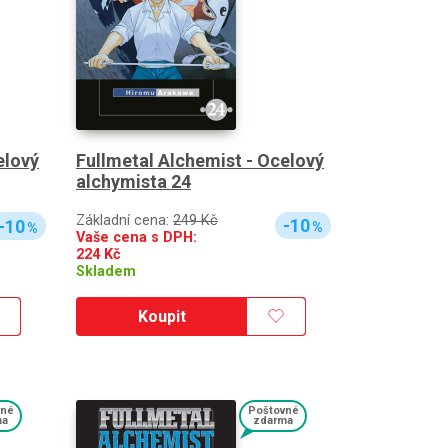
Fullmetal Alchemist - Ocelový
elový
alchymista 24
Základní cena:
249 Kč
-10
-10
%
%
Vaše cena s DPH:
224
Kč
Skladem
Koupit
vné
Poštovné
ma
zdarma