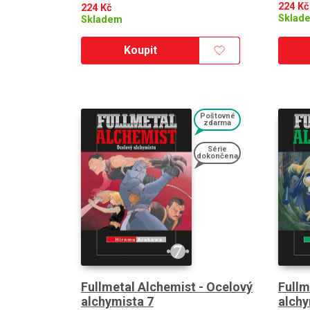
224
Kč
224
Kč
Sklad
Skladem
Koupit
Poštovné
zdarma
Série
dokončena
Fullmetal Alchemist - Ocelový
Fullm
alchymista 7
alchy