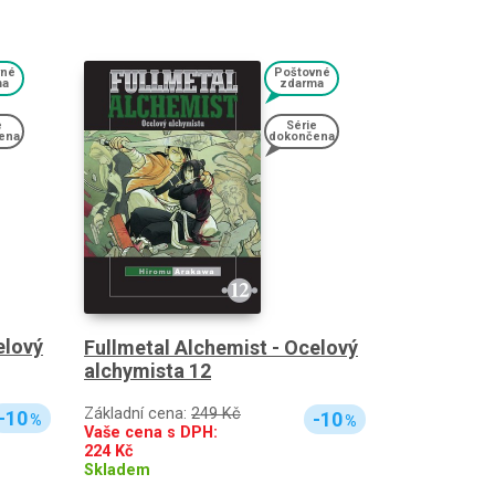
vné
Poštovné
ma
zdarma
e
Série
ena
dokončena
elový
Fullmetal Alchemist - Ocelový
alchymista 12
Základní cena:
249 Kč
-10
-10
%
%
Vaše cena s DPH:
224
Kč
Skladem