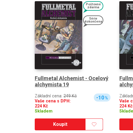
Poštovné
zdarma
Série
dokončena
Fullmetal Alchemist - Ocelový
Fullm
alchymista 19
alchy
Základní cena:
249 Kč
Základ
-10
%
Vaše cena s DPH:
Vaše c
224
Kč
224
Kč
Skladem
Sklad
Koupit