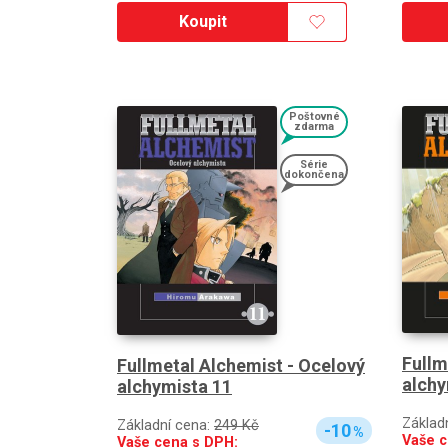
Koupit
Poštovné
zdarma
Série
dokončena
Fullm
Fullmetal Alchemist - Ocelový
alchy
alchymista 11
Základ
Základní cena:
249 Kč
-10
%
Vaše c
Vaše cena s DPH: