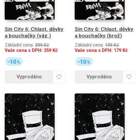
Sin City 6: Chlast, děvky
Sin City 6: Chlast, děvky
a bouchačky (váz.)
a bouchačky (brož)
Základní cena:
399 Kč
Základní cena:
199 Kč
Vaše cena s DPH:
359
Kč
Vaše cena s DPH:
179
Kč
-10
-10
%
%
Vyprodáno
Vyprodáno