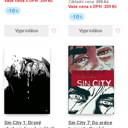
Vaše cena s DPH:
359
Kč
Základní cena:
399 Kč
Vaše cena s DPH:
359
Kč
-10
%
-10
%
Vyprodáno
Vyprodáno
Sin City 1: Drsný
Sin City 7: Do srdce