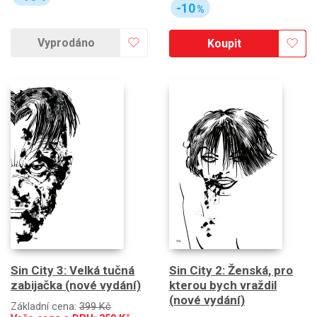
-10
%
Vyprodáno
Koupit
Sin City 3: Velká tučná
Sin City 2: Ženská, pro
zabijačka (nové vydání)
kterou bych vraždil
(nové vydání)
Základní cena:
399 Kč