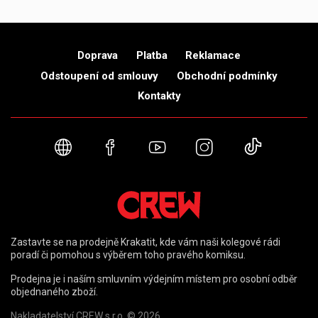
Doprava
Platba
Reklamace
Odstoupení od smlouvy
Obchodní podmínky
Kontakty
Webové stránky
Facebook
YouTube
Instagram
TikTok
Zastavte se na prodejně Krakatit, kde vám naši kolegové rádi
poradí či pomohou s výběrem toho pravého komiksu.
Prodejna je i naším smluvním výdejním místem pro osobní odběr
objednaného zboží.
Nakladatelství CREW s.r.o. © 2026