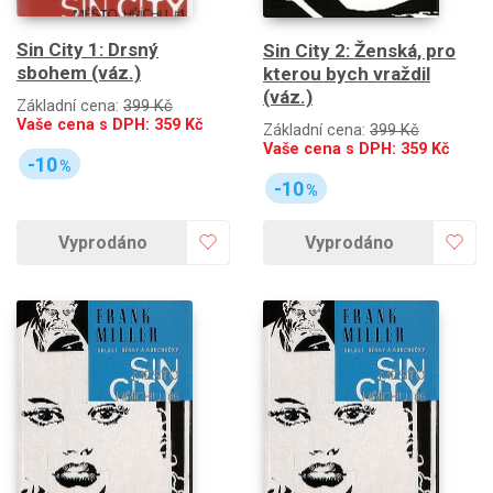
Sin City 1: Drsný
Sin City 2: Ženská, pro
sbohem (váz.)
kterou bych vraždil
(váz.)
Základní cena:
399 Kč
Vaše cena s DPH:
359
Kč
Základní cena:
399 Kč
Vaše cena s DPH:
359
Kč
-10
%
-10
%
Vyprodáno
Vyprodáno