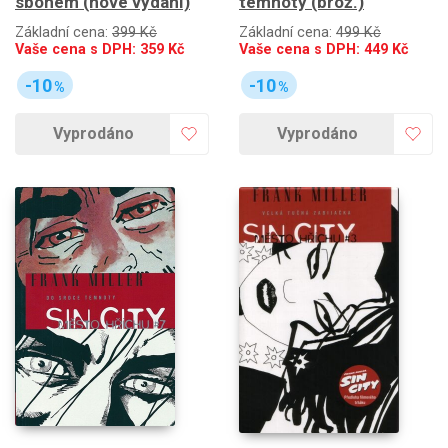
sbohem (nové vydání)
temnoty (brož.)
Základní cena:
399 Kč
Základní cena:
499 Kč
Vaše cena s DPH:
359
Kč
Vaše cena s DPH:
449
Kč
-10
-10
%
%
Vyprodáno
Vyprodáno