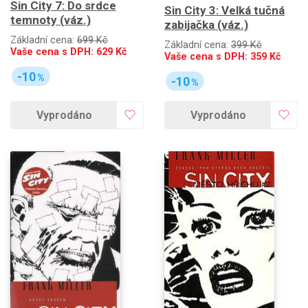
Sin City 7: Do srdce
Sin City 3: Velká tučná
temnoty (váz.)
zabijačka (váz.)
Základní cena:
699 Kč
Základní cena:
399 Kč
Vaše cena s DPH:
629
Kč
Vaše cena s DPH:
359
Kč
-10
%
-10
%
Vyprodáno
Vyprodáno