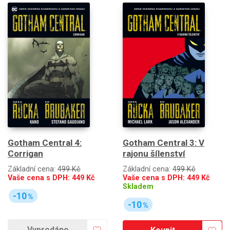
Gotham Central 4:
Gotham Central 3: V
Corrigan
rajonu šílenství
Základní cena:
499 Kč
Základní cena:
499 Kč
Vaše cena s DPH:
449
Kč
Vaše cena s DPH:
449
Kč
Skladem
-10
%
-10
%
Vyprodáno