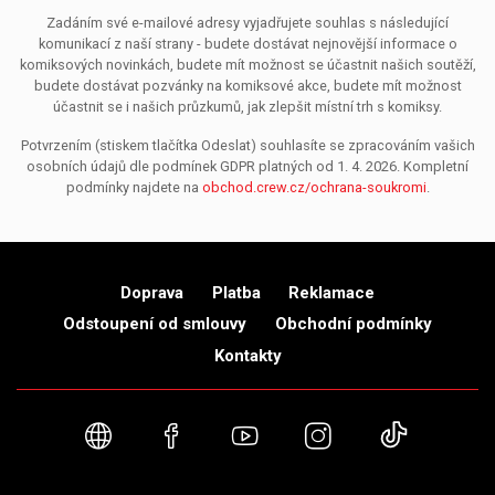
Zadáním své e-mailové adresy vyjadřujete souhlas s následující
komunikací z naší strany - budete dostávat nejnovější informace o
komiksových novinkách, budete mít možnost se účastnit našich soutěží,
budete dostávat pozvánky na komiksové akce, budete mít možnost
účastnit se i našich průzkumů, jak zlepšit místní trh s komiksy.
Potvrzením (stiskem tlačítka Odeslat) souhlasíte se zpracováním vašich
osobních údajů dle podmínek GDPR platných od 1. 4. 2026. Kompletní
podmínky najdete na
obchod.crew.cz/ochrana-soukromi
.
Doprava
Platba
Reklamace
Odstoupení od smlouvy
Obchodní podmínky
Kontakty
Webové stránky
Facebook
YouTube
Instagram
TikTok