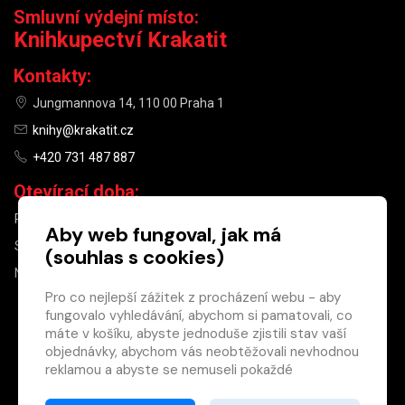
Smluvní výdejní místo:
Knihkupectví Krakatit
Kontakty:
Jungmannova 14, 110 00 Praha 1
knihy@krakatit.cz
+420 731 487 887
Otevírací doba:
PO–PÁ
9:30–18:30
Aby web fungoval, jak má
SO
10:00–13:00
(souhlas s cookies)
NE
ZAVŘENO
Pro co nejlepší zážitek z procházení webu - aby
fungovalo vyhledávání, abychom si pamatovali, co
×
máte v košíku, abyste jednoduše zjistili stav vaší
objednávky, abychom vás neobtěžovali nevhodnou
Máte u nás již
reklamou a abyste se nemuseli pokaždé
registrovaný
přihlašovat.
účet?