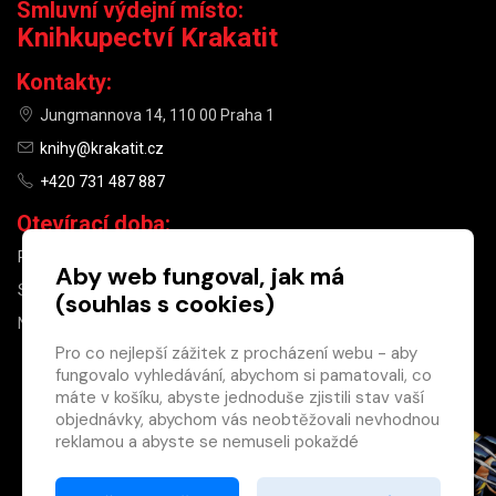
Smluvní výdejní místo:
Knihkupectví Krakatit
Kontakty:
Jungmannova 14, 110 00 Praha 1
knihy@krakatit.cz
+420 731 487 887
Otevírací doba:
PO–PÁ
9:30–18:30
Aby web fungoval, jak má
SO
10:00–13:00
(souhlas s cookies)
NE
ZAVŘENO
Pro co nejlepší zážitek z procházení webu - aby
fungovalo vyhledávání, abychom si pamatovali, co
×
máte v košíku, abyste jednoduše zjistili stav vaší
objednávky, abychom vás neobtěžovali nevhodnou
Máte u nás již
reklamou a abyste se nemuseli pokaždé
registrovaný
přihlašovat.
účet?