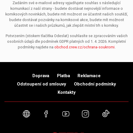
Zadáním své e-mailové adresy vyjadřujete souhlas s následující
komunikací z naší strany - budete dostávat nejnovější informace o
komiksových novinkách, budete mít možnost se účastnit našich soutěží,
budete dostávat pozvánky na komiksové akce, budete mít možnost
účastnit se i našich průzkumů, jak zlepšit místní trh s komiksy.
Potvrzením (stiskem tlačítka Odeslat) souhlasíte se zpracováním vašich
osobních údajů dle podmínek GDPR platných od 1. 4. 2026. Kompletní
podmínky najdete na
obchod.crew.cz/ochrana-soukromi
.
Doprava
Platba
Reklamace
Odstoupení od smlouvy
Obchodní podmínky
Kontakty
Webové stránky
Facebook
YouTube
Instagram
TikTok