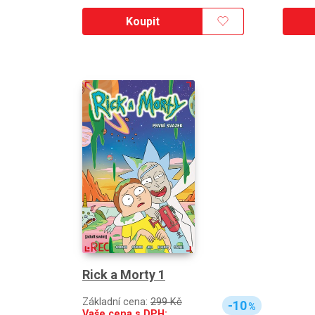
Koupit
Rick a Morty 1
Základní cena:
299 Kč
-10
%
Vaše cena s DPH: