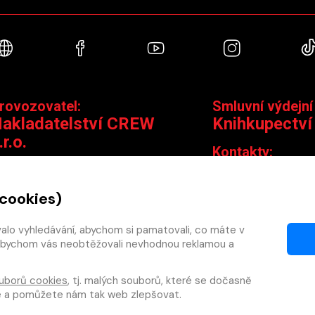
Webové stránky
Facebook
YouTube
Instagra
rovozovatel:
Smluvní výdejní
akladatelství CREW
Knihkupectví
.r.o.
Kontakty:
ontakty:
Jungmannova 14,
Čáslavská 15/1793, 130 00 Praha 3
knihy@krakatit.cz
 cookies)
obchod@crew.cz
+420 731 487 88
+420 603 580 756
valo vyhledávání, abychom si pamatovali, co máte v
Otevírací doba:
y, abychom vás neobtěžovali nevhodnou reklamou a
PO–PÁ
9:30–18:30
SO
10:00–13:0
uborů cookies
, tj. malých souborů, které se dočasně
NE
ZAVŘENO
te a pomůžete nám tak web zlepšovat.