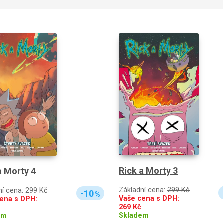
Rick a Morty 3
a Morty 4
Základní cena:
299 Kč
ní cena:
299 Kč
-10
%
Vaše cena s DPH:
ena s DPH:
269
Kč
Skladem
em