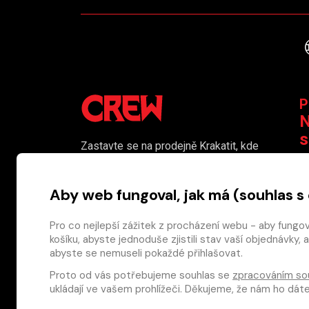
P
N
s
Zastavte se na prodejně Krakatit, kde
vám naši kolegové rádi poradí či
K
pomohou s výběrem toho pravého
Aby web fungoval, jak má (souhlas s
komiksu.
Prodejna je i naším smluvním výdejním
Pro co nejlepší zážitek z procházení webu - aby fungo
košíku, abyste jednoduše zjistili stav vaší objednávk
místem pro osobní odběr objednaného
abyste se nemuseli pokaždé přihlašovat.
zboží.
Proto od vás potřebujeme souhlas se
zpracováním so
Nakladatelství CREW s.r.o. © 2026
ukládají ve vašem prohlížeči. Děkujeme, že nám ho dá