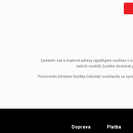
Zadáním své e-mailové adresy vyjadřujete souhlas s ná
našich soutěží, budete dostávat 
Potvrzením (stiskem tlačítka Odeslat) souhlasíte se z
Doprava
Platba