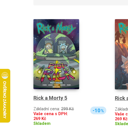
Rick a Morty 5
Rick 
Základní cena:
299 Kč
Základ
-10
%
Vaše cena s DPH:
Vaše c
269
Kč
269
Kč
Skladem
Sklad