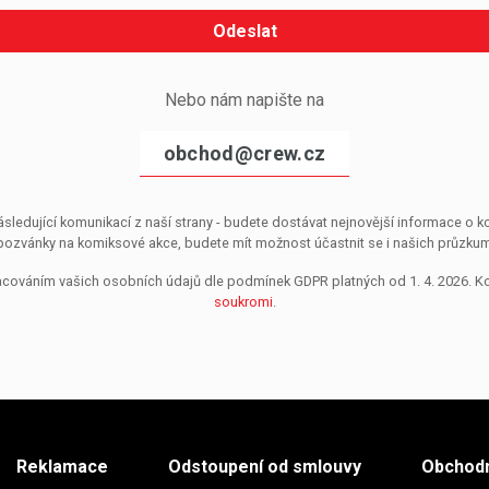
Odeslat
Nebo nám napište na
obchod@crew.cz
sledující komunikací z naší strany - budete dostávat nejnovější informace o
pozvánky na komiksové akce, budete mít možnost účastnit se i našich průzkumů, 
pracováním vašich osobních údajů dle podmínek GDPR platných od 1. 4. 2026. 
soukromi
.
Reklamace
Odstoupení od smlouvy
Obchodn