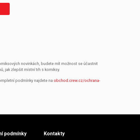
 komiksových novinkách, budete mít možnost se účastnit
jak zlepšit místní trh s komiksy.
Kompletní podmínky najdete na
obchod.crew.cz/ochrana-
í podmínky
Kontakty