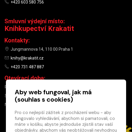
+420 603 580 756
Smluvní výdejní místo:
Knihkupectví Krakatit
Kontakty:
Jungmannova 14, 110 00 Praha 1
knihy@krakatit.cz
+420 731 487 887
Otevírací doba:
PO–PÁ
9:30–18:30
Aby web fungoval, jak má
SO
10:00–13:00
(souhlas s cookies)
NE
ZAVŘENO
Pro co nejlepší zážitek z procházení webu - aby
fungovalo vyhledávání, abychom si pamatovali, co
×
máte v košíku, abyste jednoduše zjistili stav vaší
objednávky, abychom vás neobtěžovali nevhodnou