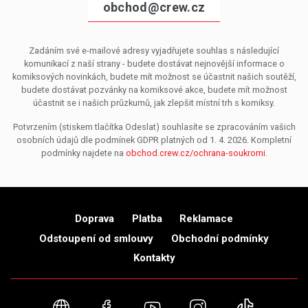
obchod@crew.cz
Zadáním své e-mailové adresy vyjadřujete souhlas s následující
komunikací z naší strany - budete dostávat nejnovější informace o
komiksových novinkách, budete mít možnost se účastnit našich soutěží,
budete dostávat pozvánky na komiksové akce, budete mít možnost
účastnit se i našich průzkumů, jak zlepšit místní trh s komiksy.
Potvrzením (stiskem tlačítka Odeslat) souhlasíte se zpracováním vašich
osobních údajů dle podmínek GDPR platných od 1. 4. 2026. Kompletní
podmínky najdete na
obchod.crew.cz/ochrana-soukromi
.
Doprava
Platba
Reklamace
Odstoupení od smlouvy
Obchodní podmínky
Kontakty