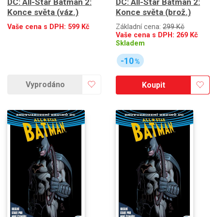
DC: All-Star Batman 2:
DC: All-Star Batman 2:
Konce světa (váz.)
Konce světa (brož.)
Vaše cena s DPH:
599
Kč
Základní cena:
299 Kč
Vaše cena s DPH:
269
Kč
Skladem
-10
%
Vyprodáno
Koupit