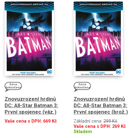
Série
Série
dokončena
dokončena
Znovuzrození hrdinů
Znovuzrození hrdinů
DC: All-Star Batman 3:
DC: All-Star Batman 3:
První spojenec (váz.)
První spojenec (brož.)
Vaše cena s DPH:
669
Kč
Základní cena:
299 Kč
Vaše cena s DPH:
269
Kč
Skladem