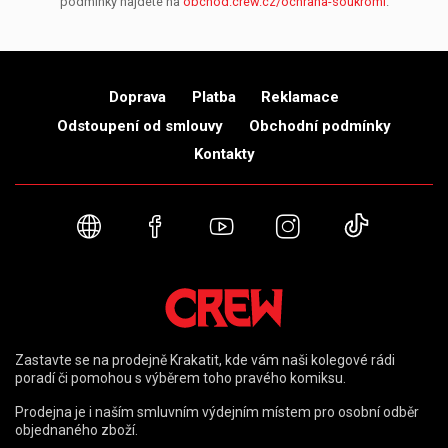
podmínky najdete na
obchod.crew.cz/ochrana-soukromi
.
Doprava
Platba
Reklamace
Odstoupení od smlouvy
Obchodní podmínky
Kontakty
Webové stránky
Facebook
YouTube
Instagram
TikTok
Zastavte se na prodejně Krakatit, kde vám naši kolegové rádi
poradí či pomohou s výběrem toho pravého komiksu.
Prodejna je i naším smluvním výdejním místem pro osobní odběr
objednaného zboží.