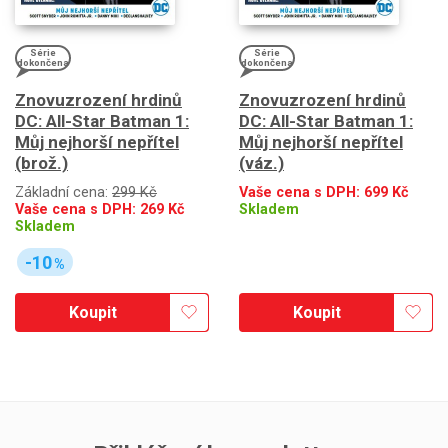
Série
Série
dokončena
dokončena
Znovuzrození hrdinů
Znovuzrození hrdinů
DC: All-Star Batman 1:
DC: All-Star Batman 1:
Můj nejhorší nepřítel
Můj nejhorší nepřítel
(brož.)
(váz.)
Základní cena:
299 Kč
Vaše cena s DPH:
699
Kč
Vaše cena s DPH:
269
Kč
Skladem
Skladem
-10
%
Koupit
Koupit