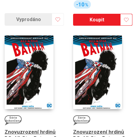
-10
%
Vyprodáno
Koupit
Série
Série
dokončena
dokončena
Znovuzrození hrdinů
Znovuzrození hrdinů