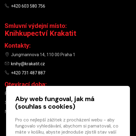
+420 603 580 756
Smluvní výdejní místo:
Knihkupectví Krakatit
Kontakty:
Jungmannova 14, 110 00 Praha 1
knihy@krakatit.cz
+420 731 487 887
Otevírací doba:
PO–PÁ
9:30–18:30
Aby web fungoval, jak má
SO
10:00–13:00
(souhlas s cookies)
NE
ZAVŘENO
Pro co nejlepší zážitek z procházení webu - aby
fungovalo vyhledávání, abychom si pamatovali, co
×
máte v košíku, abyste jednoduše zjistili stav vaší