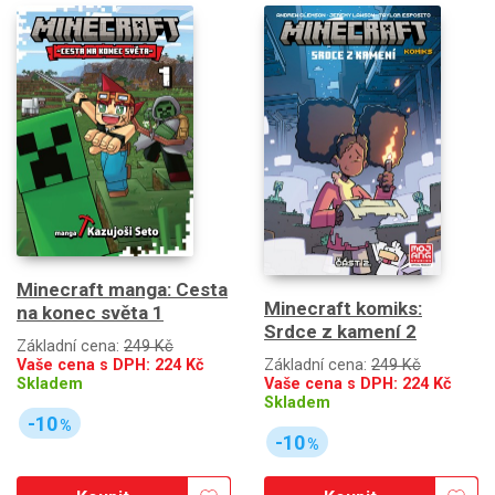
Minecraft manga: Cesta
Minecraft komiks:
na konec světa 1
Srdce z kamení 2
Základní cena:
249 Kč
Vaše cena s DPH:
224
Kč
Základní cena:
249 Kč
Skladem
Vaše cena s DPH:
224
Kč
Skladem
-10
%
-10
%