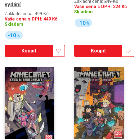
Základní cena:
249 Kč
vydání
Vaše cena s DPH:
224
Kč
Skladem
Základní cena:
499 Kč
Vaše cena s DPH:
449
Kč
-10
%
Skladem
-10
%
Koupit
Koupit