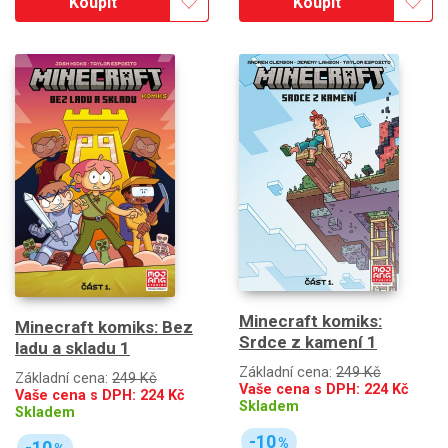
Koupit
Koupit
Minecraft komiks:
Minecraft komiks: Bez
Srdce z kamení 1
ladu a skladu 1
Základní cena:
249 Kč
Základní cena:
249 Kč
Vaše cena s DPH:
224
Kč
Vaše cena s DPH:
224
Kč
Skladem
Skladem
-10
%
-10