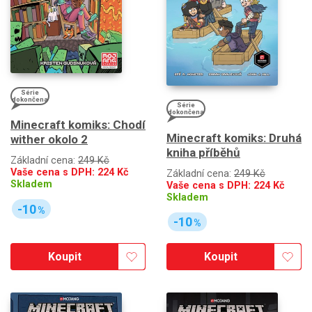
Série
dokončena
Série
dokončena
Minecraft komiks: Chodí
Minecraft komiks: Druhá
wither okolo 2
kniha příběhů
Základní cena:
249 Kč
Vaše cena s DPH:
224
Kč
Základní cena:
249 Kč
Skladem
Vaše cena s DPH:
224
Kč
Skladem
-10
%
-10
%
Koupit
Koupit