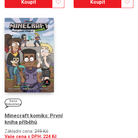
Koupit
Koupit
Série
dokončena
Minecraft komiks: První
kniha příběhů
Základní cena:
249 Kč
Vaše cena s DPH:
224
Kč