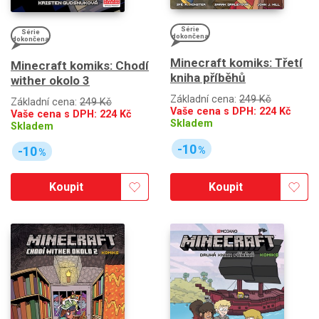
Série
Série
dokončena
dokončena
Minecraft komiks: Třetí
Minecraft komiks: Chodí
kniha příběhů
wither okolo 3
Základní cena:
249 Kč
Základní cena:
249 Kč
Vaše cena s DPH:
224
Kč
Vaše cena s DPH:
224
Kč
Skladem
Skladem
-10
-10
%
%
Koupit
Koupit