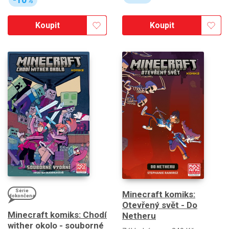
%
Koupit
Koupit
Série
Minecraft komiks:
dokončena
Otevřený svět - Do
Minecraft komiks: Chodí
Netheru
wither okolo - souborné