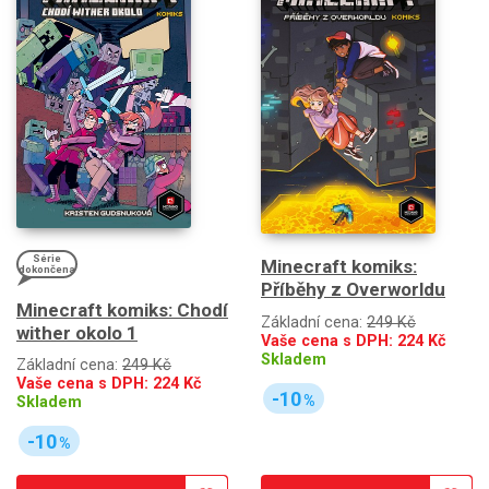
Série
Minecraft komiks:
dokončena
Příběhy z Overworldu
Minecraft komiks: Chodí
Základní cena:
249 Kč
wither okolo 1
Vaše cena s DPH:
224
Kč
Skladem
Základní cena:
249 Kč
Vaše cena s DPH:
224
Kč
-10
%
Skladem
-10
%