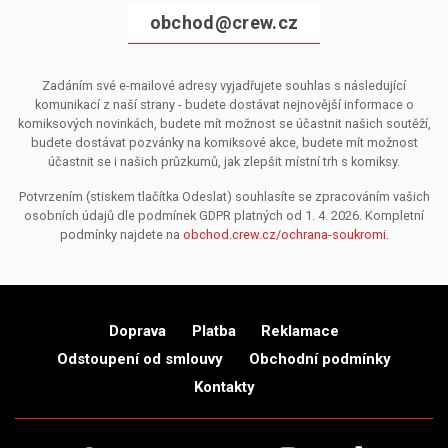
obchod@crew.cz
Zadáním své e-mailové adresy vyjadřujete souhlas s následující
komunikací z naší strany - budete dostávat nejnovější informace o
komiksových novinkách, budete mít možnost se účastnit našich soutěží,
budete dostávat pozvánky na komiksové akce, budete mít možnost
účastnit se i našich průzkumů, jak zlepšit místní trh s komiksy.
Potvrzením (stiskem tlačítka Odeslat) souhlasíte se zpracováním vašich
osobních údajů dle podmínek GDPR platných od 1. 4. 2026. Kompletní
podmínky najdete na
obchod.crew.cz/ochrana-soukromi
.
Doprava
Platba
Reklamace
Odstoupení od smlouvy
Obchodní podmínky
Kontakty