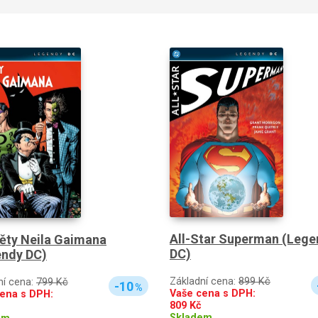
All-Star Superman (Lege
ěty Neila Gaimana
DC)
endy DC)
Základní cena:
899 Kč
ní cena:
799 Kč
-10
%
Vaše cena s DPH:
ena s DPH:
809
Kč
Skladem