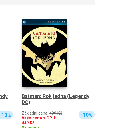
Batman: Rok jedna (Legendy
ndy
DC)
Základní cena:
499 Kč
-10
-10
%
%
Vaše cena s DPH:
449
Kč
Skladem