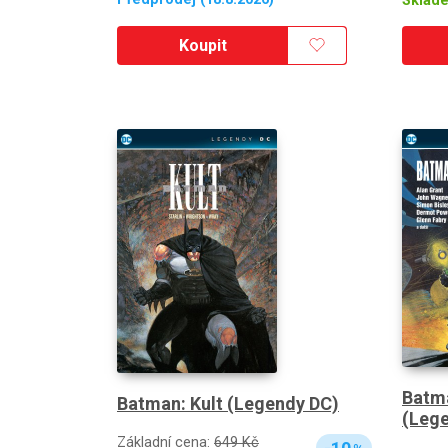
Sklad
Koupit
Batm
Batman: Kult (Legendy DC)
(Leg
Základní cena:
649 Kč