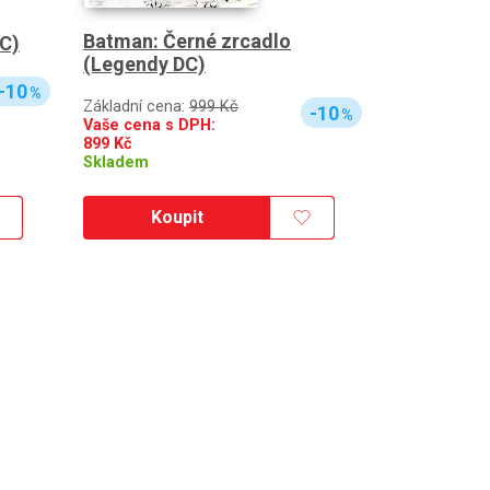
Batman: Černé zrcadlo
DC)
(Legendy DC)
-10
%
Základní cena:
999 Kč
-10
%
Vaše cena s DPH:
899
Kč
Skladem
Koupit