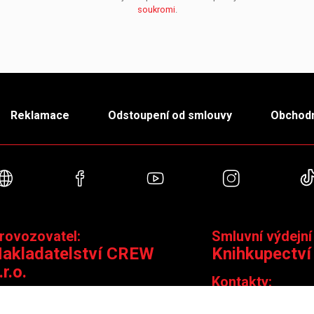
soukromi
.
Reklamace
Odstoupení od smlouvy
Obchodn
Webové stránky
Facebook
YouTube
Instagra
rovozovatel:
Smluvní výdejní
akladatelství CREW
Knihkupectví
.r.o.
Kontakty:
ontakty:
Jungmannova 14,