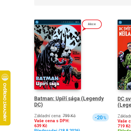
Akce
Batman: Upíří sága (Legendy
DC sv
DC)
(Leg
Základní cena:
799 Kč
Základ
-20
%
Vaše cena s DPH:
Vaše c
639
Kč
719
Kč
Předprodej (18.8.2026)