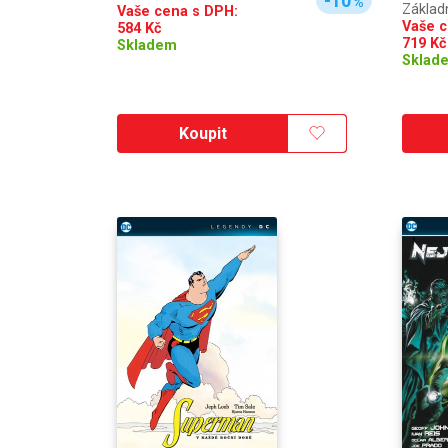
-10
%
Základ
Vaše cena s DPH:
Vaše c
584
Kč
719
Kč
Skladem
Sklad
Koupit