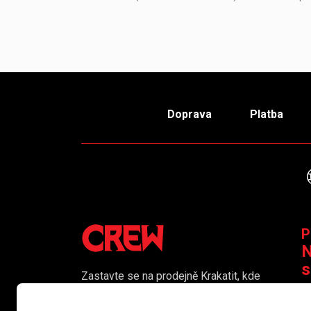
Doprava
Platba
P
N
s
Zastavte se na prodejně Krakatit, kde
vám naši kolegové rádi poradí či
K
pomohou s výběrem toho pravého