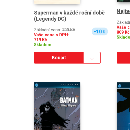
Nejte
Superman v každé roční době
(Legendy DC)
Základ
Vaše c
Základní cena:
799 Kč
-10
%
809
Kč
Vaše cena s DPH:
Sklad
719
Kč
Skladem
Koupit