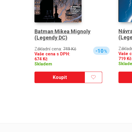
Návra
Batman Mikea Mignoly
(Leg
(Legendy DC)
Základ
Základní cena:
749 Kč
-10
%
Vaše c
Vaše cena s DPH:
719
Kč
674
Kč
Sklad
Skladem
Koupit