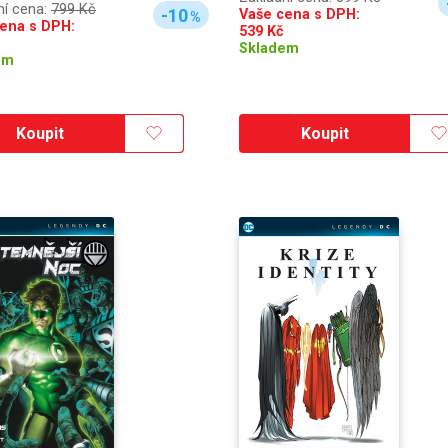
ní cena:
799 Kč
-10
Vaše cena s DPH:
%
ena s DPH:
539
Kč
Skladem
em
Koupit
Koupit