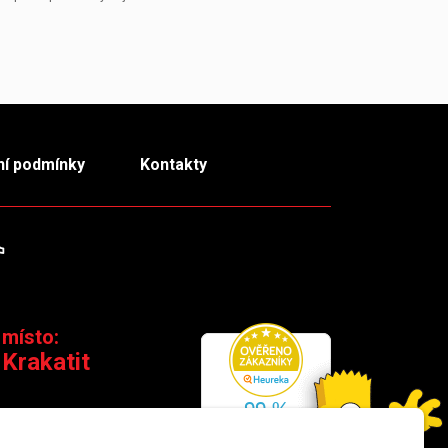
í podmínky
Kontakty
m
TikTok
 místo:
 Krakatit
 110 00 Praha 1