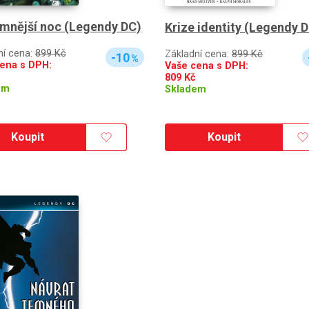
mnější noc (Legendy DC)
Krize identity (Legendy 
ní cena:
899 Kč
Základní cena:
899 Kč
-10
%
ena s DPH:
Vaše cena s DPH:
809
Kč
em
Skladem
Koupit
Koupit