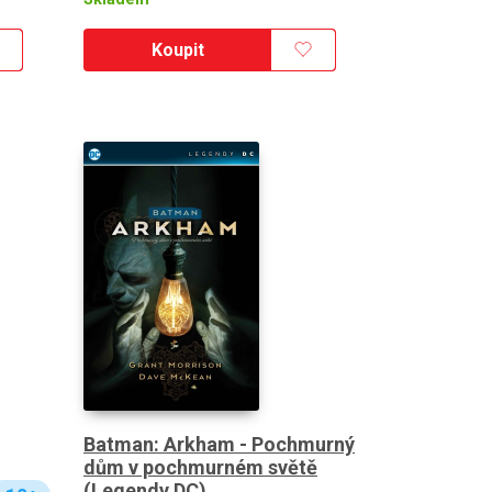
Koupit
Batman: Arkham - Pochmurný
dům v pochmurném světě
(Legendy DC)