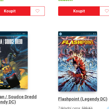
em
Koupit
Koupit
an / Soudce Dredd
Flashpoint (Legendy DC)
endy DC)
Základní cena:
599 Kč