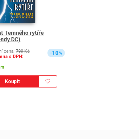
t Temného rytíře
endy DC)
ní cena:
799 Kč
-10
%
ena s DPH:
em
Koupit