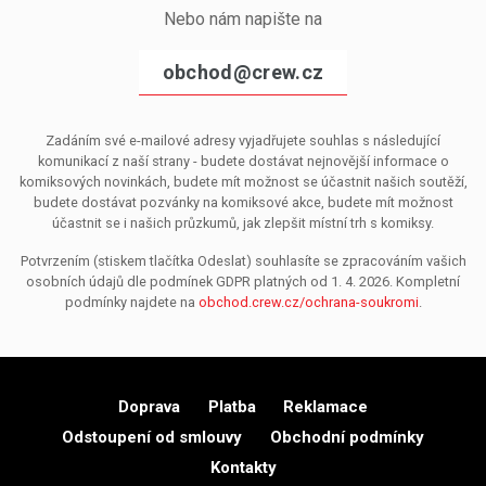
Nebo nám napište na
obchod@crew.cz
Zadáním své e-mailové adresy vyjadřujete souhlas s následující
komunikací z naší strany - budete dostávat nejnovější informace o
komiksových novinkách, budete mít možnost se účastnit našich soutěží,
budete dostávat pozvánky na komiksové akce, budete mít možnost
účastnit se i našich průzkumů, jak zlepšit místní trh s komiksy.
Potvrzením (stiskem tlačítka Odeslat) souhlasíte se zpracováním vašich
osobních údajů dle podmínek GDPR platných od 1. 4. 2026. Kompletní
podmínky najdete na
obchod.crew.cz/ochrana-soukromi
.
Doprava
Platba
Reklamace
Odstoupení od smlouvy
Obchodní podmínky
Kontakty