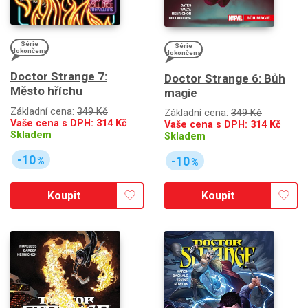
Série
Série
dokončena
dokončena
Doctor Strange 7:
Doctor Strange 6: Bůh
Město hříchu
magie
Základní cena:
349 Kč
Základní cena:
349 Kč
Vaše cena s DPH:
314
Kč
Vaše cena s DPH:
314
Kč
Skladem
Skladem
-10
-10
%
%
Koupit
Koupit