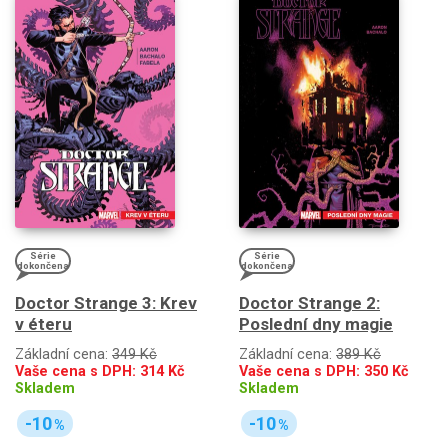
Série
Série
dokončena
dokončena
Doctor Strange 3: Krev
Doctor Strange 2:
v éteru
Poslední dny magie
Základní cena:
349 Kč
Základní cena:
389 Kč
Vaše cena s DPH:
314
Kč
Vaše cena s DPH:
350
Kč
Skladem
Skladem
-10
-10
%
%