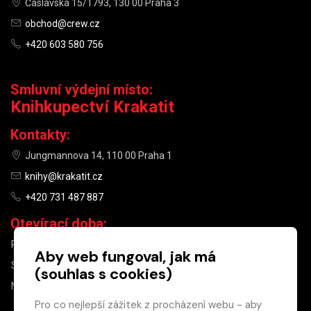
Čáslavská 15/1793, 130 00 Praha 3
obchod@crew.cz
+420 603 580 756
Smluvní výdejní místo:
Knihkupectví Krakatit
Kontakty:
Jungmannova 14, 110 00 Praha 1
knihy@krakatit.cz
+420 731 487 887
Otevírací doba:
PO–PÁ
9:30–18:30
Aby web fungoval, jak má
SO
10:00–13:00
(souhlas s cookies)
NE
ZAVŘENO
Pro co nejlepší zážitek z procházení webu - aby