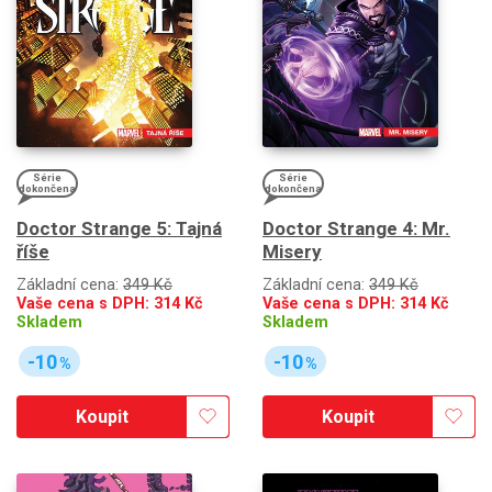
Série
Série
dokončena
dokončena
Doctor Strange 5: Tajná
Doctor Strange 4: Mr.
říše
Misery
Základní cena:
349 Kč
Základní cena:
349 Kč
Vaše cena s DPH:
314
Kč
Vaše cena s DPH:
314
Kč
Skladem
Skladem
-10
-10
%
%
Koupit
Koupit