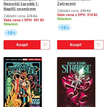
Zatracení
Nejvyšší čaroděj 1:
Napříč vesmírem
Základní cena:
349 Kč
Vaše cena s DPH:
314
Kč
Základní cena:
379 Kč
Skladem
Vaše cena s DPH:
341
Kč
Skladem
-10
%
-10
%
Koupit
Koupit