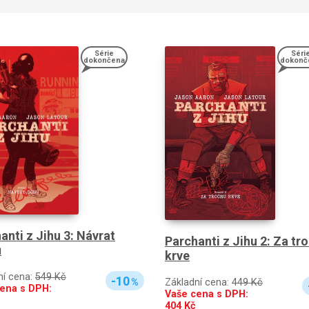
Série
Séri
dokončena
dokonč
anti z Jihu 3: Návrat
Parchanti z Jihu 2: Za tr
ů
krve
ní cena:
549 Kč
-10
Základní cena:
449 Kč
%
ena s DPH:
Vaše cena s DPH:
404
Kč