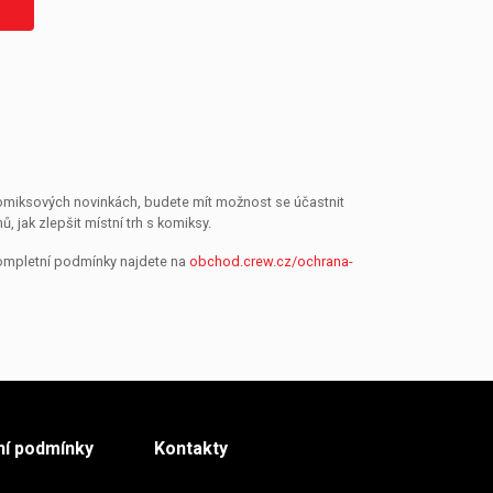
 komiksových novinkách, budete mít možnost se účastnit
jak zlepšit místní trh s komiksy.
Kompletní podmínky najdete na
obchod.crew.cz/ochrana-
í podmínky
Kontakty