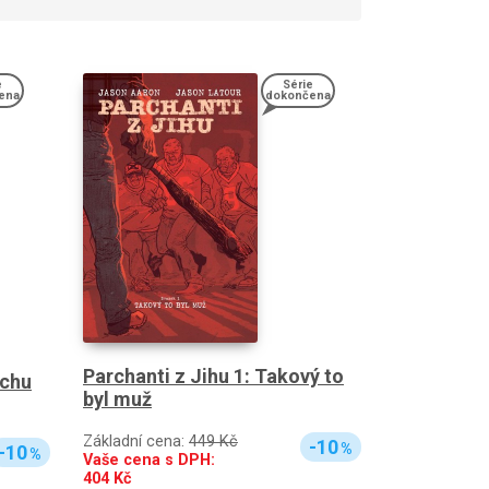
e
Série
ena
dokončena
Parchanti z Jihu 1: Takový to
ochu
byl muž
Základní cena:
449 Kč
-10
%
-10
%
Vaše cena s DPH:
404
Kč