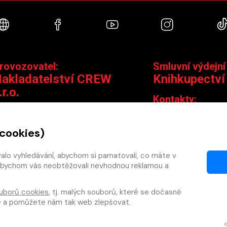
Webové stránky
Facebook
YouTube
Instagra
rovozovatel:
Smluvní výdejní
akladatelství CREW
Knihkupectví
.r.o.
Kontakty:
ontakty:
Jungmannova 14,
Čáslavská 15/1793, 130 00 Praha 3
knihy@krakatit.cz
 cookies)
obchod@crew.cz
+420 731 487 88
+420 603 580 756
valo vyhledávání, abychom si pamatovali, co máte v
Otevírací doba:
y, abychom vás neobtěžovali nevhodnou reklamou a
PO–PÁ
9:30–18:30
SO
10:00–13:0
uborů cookies
, tj. malých souborů, které se dočasně
NE
ZAVŘENO
te a pomůžete nám tak web zlepšovat.