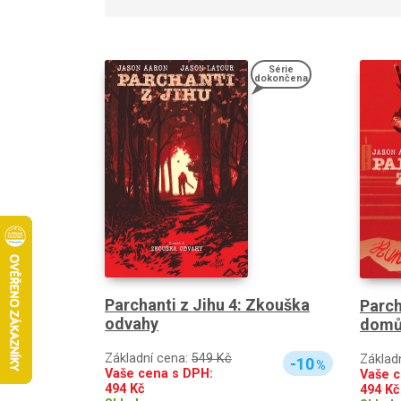
Série
dokončena
Parchanti z Jihu 4: Zkouška
Parch
odvahy
dom
Základní cena:
549 Kč
Základ
-10
%
Vaše cena s DPH:
Vaše c
494
Kč
494
Kč