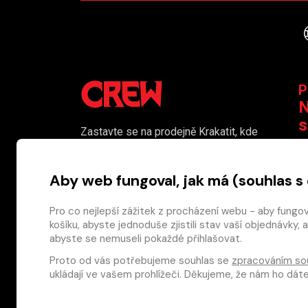
P
N
s
Zastavte se na prodejně Krakatit, kde
vám naši kolegové rádi poradí či
K
pomohou s výběrem toho pravého
Aby web fungoval, jak má (souhlas s
komiksu.
Prodejna je i naším smluvním výdejním
Pro co nejlepší zážitek z procházení webu - aby fungo
košíku, abyste jednoduše zjistili stav vaší objednávk
místem pro osobní odběr objednaného
abyste se nemuseli pokaždé přihlašovat.
zboží.
Proto od vás potřebujeme souhlas se
zpracováním so
Nakladatelství CREW s.r.o. © 2026
ukládají ve vašem prohlížeči. Děkujeme, že nám ho dá