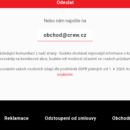
Odeslat
Nebo nám napište na
obchod@crew.cz
sledující komunikací z naší strany - budete dostávat nejnovější informace o
pozvánky na komiksové akce, budete mít možnost účastnit se i našich průzkumů, 
pracováním vašich osobních údajů dle podmínek GDPR platných od 1. 4. 2026. 
soukromi
.
Reklamace
Odstoupení od smlouvy
Obchodn