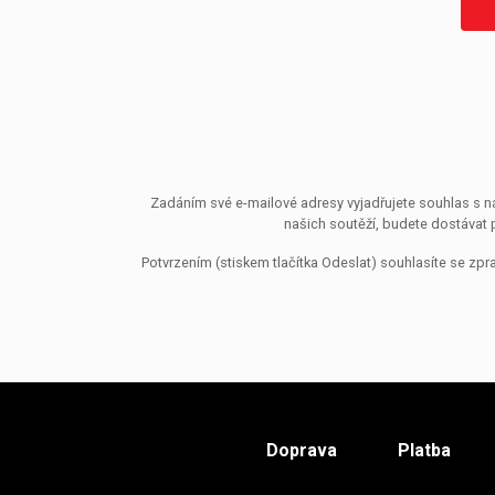
Zadáním své e-mailové adresy vyjadřujete souhlas s ná
našich soutěží, budete dostávat 
Potvrzením (stiskem tlačítka Odeslat) souhlasíte se z
Doprava
Platba